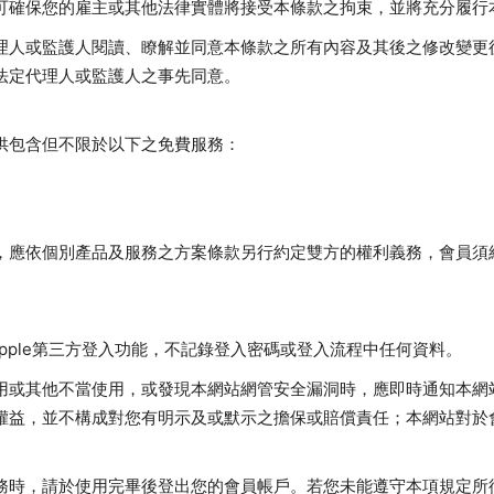
可確保您的雇主或其他法律實體將接受本條款之拘束，並將充分履行
理人或監護人閱讀、瞭解並同意本條款之所有內容及其後之修改變更
法定代理人或監護人之事先同意。
供包含但不限於以下之免費服務：
，應依個別產品及服務之方案條款另行約定雙方的權利義務，會員須
ok/Apple第三方登入功能，不記錄登入密碼或登入流程中任何資料。
用或其他不當使用，或發現本網站網管安全漏洞時，應即時通知本網
權益，並不構成對您有明示及或默示之擔保或賠償責任；本網站對於
務時，請於使用完畢後登出您的會員帳戶。若您未能遵守本項規定所