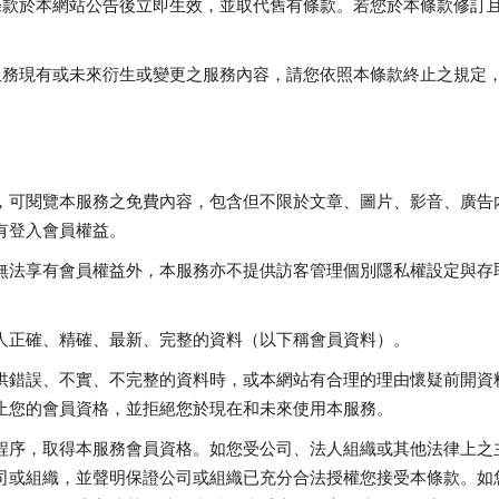
條款於本網站公告後立即生效，並取代舊有條款。若您於本條款修訂
務現有或未來衍生或變更之服務內容，請您依照本條款終止之規定，E
，可閱覽本服務之免費內容，包含但不限於文章、圖片、影音、廣告
有登入會員權益。
無法享有會員權益外，本服務亦不提供訪客管理個別隱私權設定與存
人正確、精確、最新、完整的資料（以下稱會員資料）。
供錯誤、不實、不完整的資料時，或本網站有合理的理由懷疑前開資
止您的會員資格，並拒絕您於現在和未來使用本服務。
程序，取得本服務會員資格。如您受公司、法人組織或其他法律上之
司或組織，並聲明保證公司或組織已充分合法授權您接受本條款。如