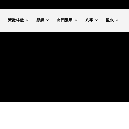
紫微斗數
易經
奇門遁甲
八字
風水