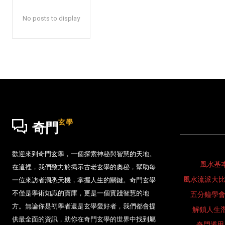
No posts to display
玄學
奇門
歡迎來到奇門玄學，一個探索神秘與智慧的天地。
風水基
在這裡，我們致力於揭示古老玄學的奧秘，幫助每
風水流派大
一位來訪者洞悉天機，掌握人生的關鍵。奇門玄學
不僅是學術知識的寶庫，更是一個實踐智慧的地
五分鐘學
方。無論你是初學者還是玄學愛好者，我們都會提
解鎖人生
供最全面的資訊，助你在奇門玄學的世界中找到屬
奇門遁甲