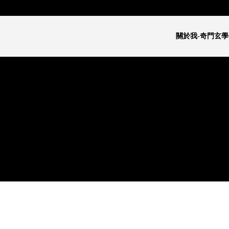
關於我-奇門玄學