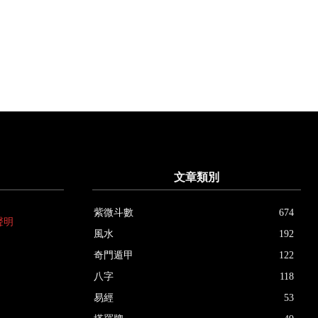
文章類別
紫微斗數
674
聲明
風水
192
奇門遁甲
122
八字
118
易經
53