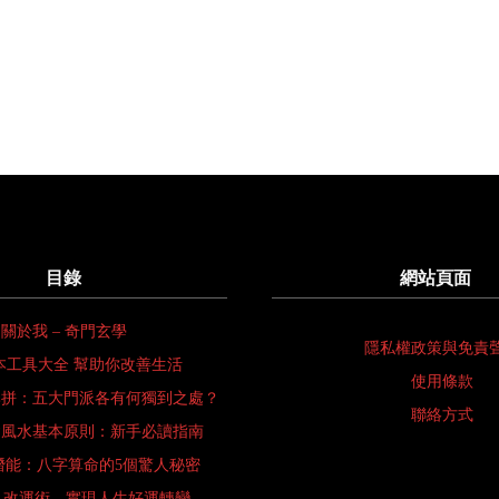
目錄
網站頁面
關於我 – 奇門玄學
隱私權政策與免責
本工具大全 幫助你改善生活
使用條款
比拼：五大門派各有何獨到之處？
聯絡方式
會風水基本原則：新手必讀指南
潛能：八字算命的5個驚人秘密
 改運術—實現人生好運轉變