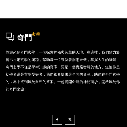
玄學
奇門
歡迎來到奇門玄學，一個探索神秘與智慧的天地。在這裡，我們致力於
揭示古老玄學的奧秘，幫助每一位來訪者洞悉天機，掌握人生的關鍵。
奇門玄學不僅是學術知識的寶庫，更是一個實踐智慧的地方。無論你是
初學者還是玄學愛好者，我們都會提供最全面的資訊，助你在奇門玄學
的世界中找到屬於自己的答案。一起揭開命運的神秘面紗，開啟屬於你
的奇門之旅！