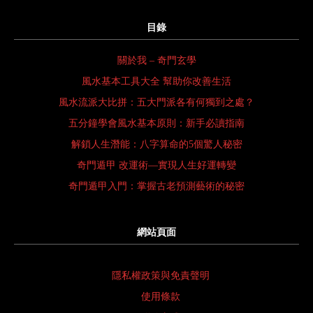
目錄
關於我 – 奇門玄學
風水基本工具大全 幫助你改善生活
風水流派大比拼：五大門派各有何獨到之處？
五分鐘學會風水基本原則：新手必讀指南
解鎖人生潛能：八字算命的5個驚人秘密
奇門遁甲 改運術—實現人生好運轉變
奇門遁甲入門：掌握古老預測藝術的秘密
網站頁面
隱私權政策與免責聲明
使用條款