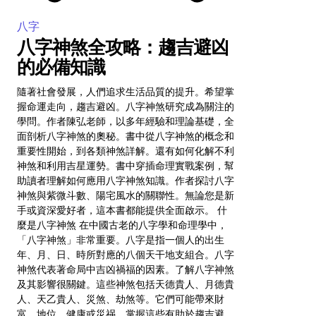
八字
八字神煞全攻略：趨吉避凶
的必備知識
隨著社會發展，人們追求生活品質的提升。希望掌
握命運走向，趨吉避凶。八字神煞研究成為關注的
學問。作者陳弘老師，以多年經驗和理論基礎，全
面剖析八字神煞的奧秘。書中從八字神煞的概念和
重要性開始，到各類神煞詳解。還有如何化解不利
神煞和利用吉星運勢。書中穿插命理實戰案例，幫
助讀者理解如何應用八字神煞知識。作者探討八字
神煞與紫微斗數、陽宅風水的關聯性。無論您是新
手或資深愛好者，這本書都能提供全面啟示。 什
麼是八字神煞 在中國古老的八字學和命理學中，
「八字神煞」非常重要。八字是指一個人的出生
年、月、日、時所對應的八個天干地支組合。八字
神煞代表著命局中吉凶禍福的因素。了解八字神煞
及其影響很關鍵。這些神煞包括天德貴人、月德貴
人、天乙貴人、災煞、劫煞等。它們可能帶來財
富、地位、健康或災祸。掌握這些有助於趨吉避