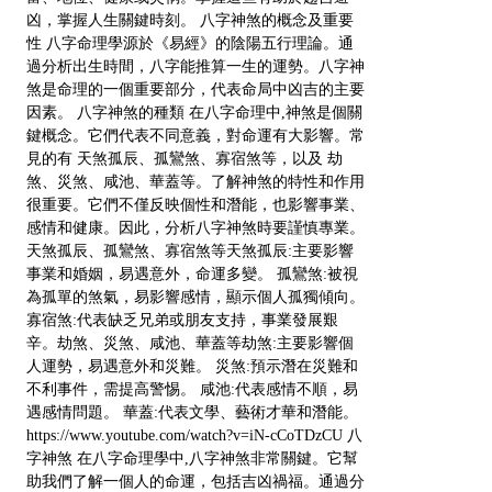
凶，掌握人生關鍵時刻。 八字神煞的概念及重要
性 八字命理學源於《易經》的陰陽五行理論。通
過分析出生時間，八字能推算一生的運勢。八字神
煞是命理的一個重要部分，代表命局中凶吉的主要
因素。 八字神煞的種類 在八字命理中,神煞是個關
鍵概念。它們代表不同意義，對命運有大影響。常
見的有 天煞孤辰、孤鸞煞、寡宿煞等，以及 劫
煞、災煞、咸池、華蓋等。了解神煞的特性和作用
很重要。它們不僅反映個性和潛能，也影響事業、
感情和健康。因此，分析八字神煞時要謹慎專業。
天煞孤辰、孤鸞煞、寡宿煞等天煞孤辰:主要影響
事業和婚姻，易遇意外，命運多變。 孤鸞煞:被視
為孤單的煞氣，易影響感情，顯示個人孤獨傾向。
寡宿煞:代表缺乏兄弟或朋友支持，事業發展艱
辛。劫煞、災煞、咸池、華蓋等劫煞:主要影響個
人運勢，易遇意外和災難。 災煞:預示潛在災難和
不利事件，需提高警惕。 咸池:代表感情不順，易
遇感情問題。 華蓋:代表文學、藝術才華和潛能。
https://www.youtube.com/watch?v=iN-cCoTDzCU 八
字神煞 在八字命理學中,八字神煞非常關鍵。它幫
助我們了解一個人的命運，包括吉凶禍福。通過分