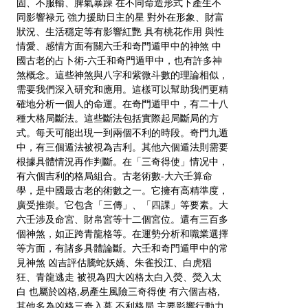
固、不服輸、脾氣暴躁 在不同命造形式下產生不
同影響禄元 強力援助日主的星 對外在形象、財富
狀況、生活穩定等有影響紅艷 具有桃花作用 與性
情愛、感情方面有關六壬和奇門遁甲中的神煞 中
國古老的占卜術-六壬和奇門遁甲中，也有許多神
煞概念。這些神煞與八字和紫微斗數的理論相似，
需要我們深入研究和應用。這樣可以幫助我們更精
確地分析一個人的命運。在奇門遁甲中，有二十八
種大格局斷法。這些斷法包括實際起局斷局的方
式。每天可能出現一到兩個不利的時段。奇門九遁
中，有三個遁法被視為吉利。其他六個遁法則需要
根據具體情況再作判斷。在「三奇得使」情况中，
有六個吉利的格局組合。古老術數-大六壬算命
學，是中國最古老的術數之一。它擁有高精準度，
廣受推崇。它包含「三傳」、「四課」等要素。大
六壬涉及命宮、財帛宮等十二個宮位。還有三百多
個神煞，如正跨青龍格等。在運勢分析和職業選擇
等方面，有諸多具體論斷。六壬和奇門遁甲中的常
見神煞 凶吉評估騰蛇妖嬌、朱雀投江、白虎猖
狂、青龍逃走 被視為四大凶格太白入熒、熒入太
白 也屬於凶格,易產生風險三奇得使 有六個吉格,
其他多為凶格三奇入墓 不利格局,主要影響行動力