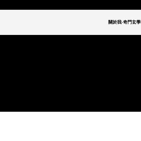
關於我-奇門玄學