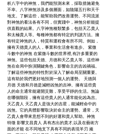
析八字中的神煞，我們能預測未來，採取措施避免
不幸。八字神煞涉及多個層面，如陰陽五行和天干
地支。了解這些，能幫助我們改善運勢。不同流派
對神煞的看法各有不同，但實踐中，神煞分析能提
供直觀的結果。八字神煞種類繁多，包括天乙貴人
和太極貴人等。每種神煞都有特定的判讀方法。擁
有特定神煞的人，特質和運程會有所不同。例如，
擁有天德貴人的人，事業和生活會有進步。 紫微
斗數中的神煞 在紫微斗數的世界裡,有許多重要的
神煞。這些包括天德、月德和天乙貴人等。這些神
煞在命局中扮演關鍵角色，影響命主的吉凶禍福。
了解這些神煞的特性對於深入了解命局至關重要。
這有助於我們更好地預測一個人的運勢。 天德與
月德 天德和月德是減輕凶煞的吉神。擁有這些貴
人的命主通常能避開災難，享受平靜的生活。無論
在哪個階段，擁有這些貴人的人通常能化凶為吉。
天乙貴人 天乙貴人是強大的吉星，能減輕命中的
凶煞。它的具體影響取決於命主的運勢。通常，天
乙貴人會帶來意想不到的好運和貴人幫助。神煞
特徵 影響文昌貴人 具有杰出的貴才,以及在藝術方
面的才能 在不同地支下具有不同的表現羊刃 顽