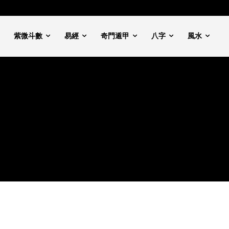
紫微斗數
易經
奇門遁甲
八字
風水