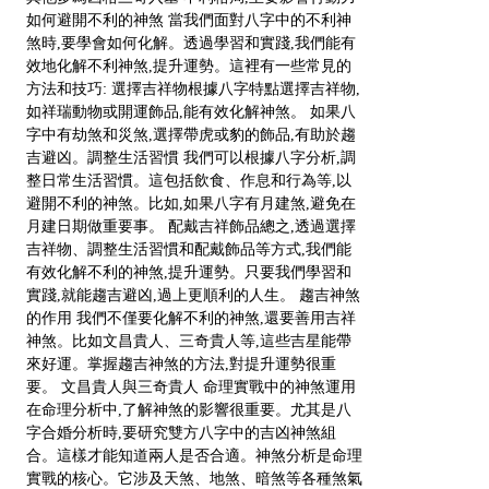
如何避開不利的神煞 當我們面對八字中的不利神
煞時,要學會如何化解。透過學習和實踐,我們能有
效地化解不利神煞,提升運勢。這裡有一些常見的
方法和技巧: 選擇吉祥物根據八字特點選擇吉祥物,
如祥瑞動物或開運飾品,能有效化解神煞。 如果八
字中有劫煞和災煞,選擇帶虎或豹的飾品,有助於趨
吉避凶。調整生活習慣 我們可以根據八字分析,調
整日常生活習慣。這包括飲食、作息和行為等,以
避開不利的神煞。比如,如果八字有月建煞,避免在
月建日期做重要事。 配戴吉祥飾品總之,透過選擇
吉祥物、調整生活習慣和配戴飾品等方式,我們能
有效化解不利的神煞,提升運勢。只要我們學習和
實踐,就能趨吉避凶,過上更順利的人生。 趨吉神煞
的作用 我們不僅要化解不利的神煞,還要善用吉祥
神煞。比如文昌貴人、三奇貴人等,這些吉星能帶
來好運。掌握趨吉神煞的方法,對提升運勢很重
要。 文昌貴人與三奇貴人 命理實戰中的神煞運用
在命理分析中,了解神煞的影響很重要。尤其是八
字合婚分析時,要研究雙方八字中的吉凶神煞組
合。這樣才能知道兩人是否合適。神煞分析是命理
實戰的核心。它涉及天煞、地煞、暗煞等各種煞氣