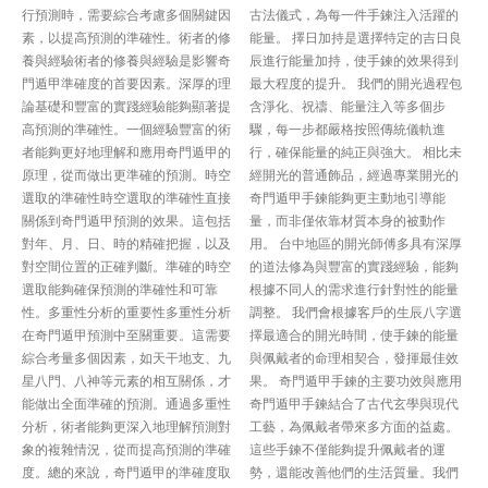
行預測時，需要綜合考慮多個關鍵因
古法儀式，為每一件手鍊注入活躍的
素，以提高預測的準確性。術者的修
能量。 擇日加持是選擇特定的吉日良
養與經驗術者的修養與經驗是影響奇
辰進行能量加持，使手鍊的效果得到
門遁甲準確度的首要因素。深厚的理
最大程度的提升。 我們的開光過程包
論基礎和豐富的實踐經驗能夠顯著提
含淨化、祝禱、能量注入等多個步
高預測的準確性。一個經驗豐富的術
驟，每一步都嚴格按照傳統儀軌進
者能夠更好地理解和應用奇門遁甲的
行，確保能量的純正與強大。 相比未
原理，從而做出更準確的預測。時空
經開光的普通飾品，經過專業開光的
選取的準確性時空選取的準確性直接
奇門遁甲手鍊能夠更主動地引導能
關係到奇門遁甲預測的效果。這包括
量，而非僅依靠材質本身的被動作
對年、月、日、時的精確把握，以及
用。 台中地區的開光師傅多具有深厚
對空間位置的正確判斷。準確的時空
的道法修為與豐富的實踐經驗，能夠
選取能夠確保預測的準確性和可靠
根據不同人的需求進行針對性的能量
性。多重性分析的重要性多重性分析
調整。 我們會根據客戶的生辰八字選
在奇門遁甲預測中至關重要。這需要
擇最適合的開光時間，使手鍊的能量
綜合考量多個因素，如天干地支、九
與佩戴者的命理相契合，發揮最佳效
星八門、八神等元素的相互關係，才
果。 奇門遁甲手鍊的主要功效與應用
能做出全面準確的預測。通過多重性
奇門遁甲手鍊結合了古代玄學與現代
分析，術者能夠更深入地理解預測對
工藝，為佩戴者帶來多方面的益處。
象的複雜情況，從而提高預測的準確
這些手鍊不僅能夠提升佩戴者的運
度。總的來說，奇門遁甲的準確度取
勢，還能改善他們的生活質量。我們