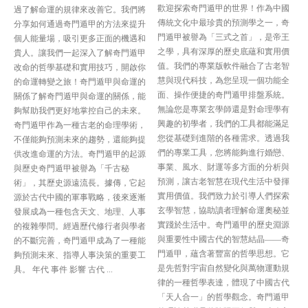
歡迎探索奇門遁甲的世界！作為中國
過了解命運的規律來改善它。我們將
傳統文化中最珍貴的預測學之一，奇
分享如何通過奇門遁甲的方法來提升
門遁甲被譽為「三式之首」，是帝王
個人能量場，吸引更多正面的機遇和
之學，具有深厚的歷史底蘊和實用價
貴人。讓我們一起深入了解奇門遁甲
值。我們的專業版軟件融合了古老智
改命的哲學基礎和實用技巧，開啟你
慧與現代科技，為您呈現一個功能全
的命運轉變之旅！奇門遁甲與命運的
面、操作便捷的奇門遁甲排盤系統。
關係了解奇門遁甲與命運的關係，能
無論您是專業玄學師還是對命理學有
夠幫助我們更好地掌控自己的未來。
興趣的初學者，我們的工具都能滿足
奇門遁甲作為一種古老的命理學術，
您從基礎到進階的各種需求。透過我
不僅能夠預測未來的趨勢，還能夠提
們的專業工具，您將能夠進行婚戀、
供改進命運的方法。奇門遁甲的起源
事業、風水、財運等多方面的分析與
與歷史奇門遁甲被譽為「千古秘
預測，讓古老智慧在現代生活中發揮
術」，其歷史源遠流長。據傳，它起
實用價值。我們致力於引導人們探索
源於古代中國的軍事戰略，後來逐漸
玄學智慧，協助讀者理解命運奧秘並
發展成為一種包含天文、地理、人事
實踐於生活中。奇門遁甲的歷史淵源
的複雜學問。經過歷代修行者與學者
與重要性中國古代的智慧結晶——奇
的不斷完善，奇門遁甲成為了一種能
門遁甲，蘊含著豐富的哲學思想。它
夠預測未來、指導人事決策的重要工
是先哲對宇宙自然變化與萬物運動規
具。 年代 事件 影響 古代 ...
律的一種哲學表達，體現了中國古代
「天人合一」的哲學觀念。奇門遁甲