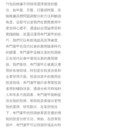
巧包括根據不同情境選擇適當的盤
法，如年盤、月盤、日盤或時盤，並
能根據具體問題調整分析方法和解讀
角度。這樣可以使我們在實際應用中
更加得心應手。通過結合理論學習和
實踐經驗，並靈活運用奇門遁甲的技
巧，我們可以有效地提高其準確度。
奇門遁甲在現代社會的應用隨著時代
的變遷，奇門遁甲這種古老的預測術
正在現代社會中展現出新的應用價
值。我們發現，奇門遁甲正被廣泛應
用於各個領域，特別是在投資決策和
企業管理方面。投資決策中的應用在
投資領域，奇門遁甲被許多專業投資
者用於輔助決策。通過分析天時地利
人和等多方面因素，奇門遁甲能夠提
供全面的預測，幫助投資者做出更明
智的選擇。研究顯示，在某些情況
下，奇門遁甲的預測效果甚至優於傳
統的投資分析方法。例如，在證券投
資中，奇門遁甲可以預測市場走向和