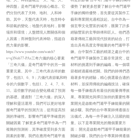
地、人、神四盤概念「天、地、人、
特定的影響 台中奇門遁甲手鍊的獨特
神四盤」是奇門遁甲的核心概念。它
優勢 了解更多想要了解台中奇門遁甲
們分別代表了天時、地利、人和神
手鍊的獨特優勢，首先要從其製作工
助。其中，天盤代表天時，包含時令
藝和專業開光過程說起。台中作為一
和節氣的變化；地盤代表地利，影響
個玄學文化豐富的城市，匯聚了許多
場所和環境；人盤體現人際關係和個
經驗豐富的玄學師傅和匠人。他們憑
人因素；而神盤則代表神助，指超自
藉著傳統工藝與現代技術的結合，打
然力量的影響。
造出具有高度玄學能量的奇門遁甲手
https://www.youtube.com/watch?
鍊。台中製作工藝的精湛之處台中的
v=q3Nob77-PAs三奇六儀的核心要素
奇門遁甲手鍊製作工藝非常講究，從
「三奇六儀」是奇門遁甲中的另一個
材料的挑選到手鍊的編織，每一個環
重要元素。其中，三奇代表吉祥的數
節都經過嚴格把關。我們的師傅們憑
字，包括3、6、9；六儀代表節氣和時
藉著多年的經驗，精心挑選最合適的
令的六個數字，包括1、2、4、7、8、
材料，並採用傳統的編織技法，確保
11。這些數字的組合變化構成了預測
每一條手鍊都具有最佳的能量傳導效
的基礎。通過對「三奇六儀」的深入
果。專業開光與擇日加持的重要性專
理解和靈活運用，我們可以更好地掌
業開光是啟動奇門遁甲手鍊能量的關
握奇門遁甲的預測方法，從而提高預
鍵步驟。我們的台中專業師傅遵循古
測的準確性。影響奇門遁甲準確度的
法儀式，為每一件手鍊注入活躍的能
關鍵因素 了解更多奇門遁甲作為一門
量。以下是專業開光的幾個重要方
複雜的預測術，其準確度受到多方面
面： 開光是啟動奇門遁甲手鍊能量的
因素的影響。我們在應用奇門遁甲進
關鍵步驟，我們的台中專業師傅遵循