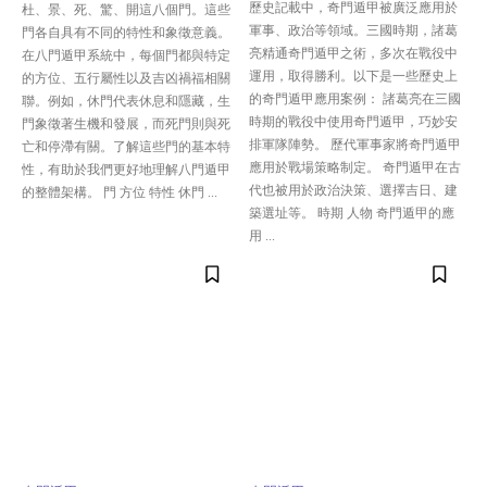
歷史記載中，奇門遁甲被廣泛應用於
杜、景、死、驚、開這八個門。這些
軍事、政治等領域。三國時期，諸葛
門各自具有不同的特性和象徵意義。
亮精通奇門遁甲之術，多次在戰役中
在八門遁甲系統中，每個門都與特定
運用，取得勝利。以下是一些歷史上
的方位、五行屬性以及吉凶禍福相關
的奇門遁甲應用案例： 諸葛亮在三國
聯。例如，休門代表休息和隱藏，生
時期的戰役中使用奇門遁甲，巧妙安
門象徵著生機和發展，而死門則與死
排軍隊陣勢。 歷代軍事家將奇門遁甲
亡和停滯有關。了解這些門的基本特
應用於戰場策略制定。 奇門遁甲在古
性，有助於我們更好地理解八門遁甲
代也被用於政治決策、選擇吉日、建
的整體架構。 門 方位 特性 休門 ...
築選址等。 時期 人物 奇門遁甲的應
用 ...