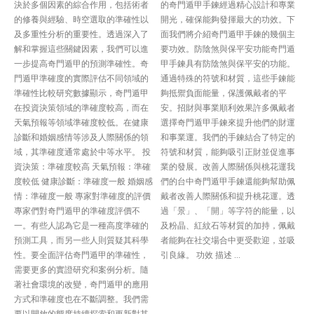
決於多個因素的綜合作用，包括術者
的奇門遁甲手鍊經過精心設計和專業
的修養與經驗、時空選取的準確性以
開光，確保能夠發揮最大的功效。下
及多重性分析的重要性。透過深入了
面我們將介紹奇門遁甲手鍊的幾個主
解和掌握這些關鍵因素，我們可以進
要功效。防陰煞與保平安功能奇門遁
一步提高奇門遁甲的預測準確性。奇
甲手鍊具有防陰煞與保平安的功能。
門遁甲準確度的實際評估不同領域的
通過特殊的符號和材質，這些手鍊能
準確性比較研究數據顯示，奇門遁甲
夠抵禦負面能量，保護佩戴者的平
在投資決策領域的準確度較高，而在
安。招財與事業順利效果許多佩戴者
天氣預報等領域準確度較低。在健康
選擇奇門遁甲手鍊來提升他們的財運
診斷和婚姻感情等涉及人際關係的領
和事業運。我們的手鍊結合了特定的
域，其準確度通常處於中等水平。 投
符號和材質，能夠吸引正財並促進事
資決策：準確度較高 天氣預報：準確
業的發展。改善人際關係與桃花運我
度較低 健康診斷：準確度一般 婚姻感
們的台中奇門遁甲手鍊還能夠幫助佩
情：準確度一般 專家對準確度的評價
戴者改善人際關係和提升桃花運。透
專家們對奇門遁甲的準確度評價不
過「景」、「開」等字符的能量，以
一。有些人認為它是一種高度準確的
及粉晶、紅紋石等材質的加持，佩戴
預測工具，而另一些人則質疑其科學
者能夠在社交場合中更受歡迎，並吸
性。要全面評估奇門遁甲的準確性，
引良緣。 功效 描述 ...
需要更多的實證研究和案例分析。隨
著社會環境的改變，奇門遁甲的應用
方式和準確度也在不斷調整。我們需