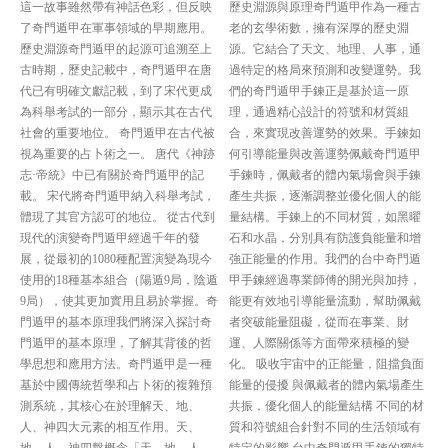
這一故事雖然帶有神話色彩，但反映
歷史淵源與原理奇門遁甲作為一種古
了奇門遁甲在軍事領域的早期應用。
老的玄學術數，擁有深厚的歷史淵
歷史淵源奇門遁甲的起源可追溯至上
源。它結合了天文、地理、人事，通
古時期，歷史記載中，奇門遁甲在唐
過特定的格局來預測和改變運勢。我
代已有明確文獻記載，到了宋代更成
們的奇門遁甲手鍊正是基於這一原
為科舉考試的一部分，顯示其在古代
理，通過精心設計的符號和材質組
社會的重要地位。 奇門遁甲在古代被
合，來實現改善運勢的效果。手鍊如
視為重要的占卜術之一。 唐代《神跡
何引導能量與改善運勢佩戴奇門遁甲
志·帝統》中已有關於奇門遁甲的記
手鍊時，佩戴者的體內氣場會與手鍊
載。 宋代將奇門遁甲納入科舉考試，
產生共振，逐漸調整並優化個人的能
體現了其官方認可的地位。 從古代到
量結構。手鍊上的不同材質，如黑曜
現代的演變奇門遁甲經過千年的發
石和水晶，分別具有防護負能量和增
展，從最初的1080種配置演變為現今
強正能量的作用。我們的台中奇門遁
使用的18種基本組合（陽遁9局，陰遁
甲手鍊經過專業師傅的開光與加持，
9局），使其更加實用且易於掌握。奇
能更有效地引導能量流動，幫助佩戴
門遁甲的基本原理我們將深入探討奇
者突破能量阻礙，從而在事業、財
門遁甲的基本原理，了解其背後的哲
運、人際關係等方面帶來積極的變
學思想和應用方法。奇門遁甲是一種
化。 吸收宇宙中的正能量，阻擋負面
基於中國傳統哲學和占卜術的複雜預
能量的侵擾 與佩戴者的體內氣場產生
測系統，其核心在於理解天、地、
共振，優化個人的能量結構 不同的材
人、神四大元素的相互作用。天、
質和符號組合針對不同的生活領域有