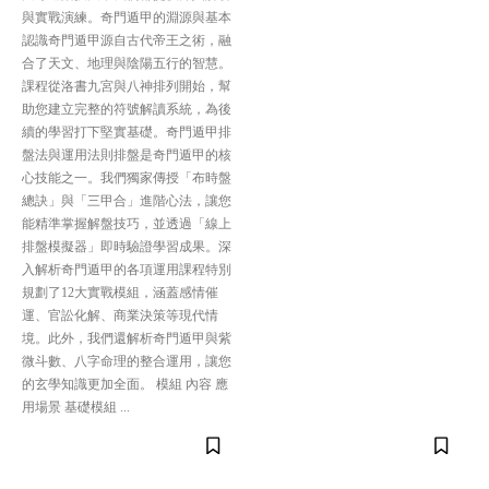
與實戰演練。奇門遁甲的淵源與基本
認識奇門遁甲源自古代帝王之術，融
合了天文、地理與陰陽五行的智慧。
課程從洛書九宮與八神排列開始，幫
助您建立完整的符號解讀系統，為後
續的學習打下堅實基礎。奇門遁甲排
盤法與運用法則排盤是奇門遁甲的核
心技能之一。我們獨家傳授「布時盤
總訣」與「三甲合」進階心法，讓您
能精準掌握解盤技巧，並透過「線上
排盤模擬器」即時驗證學習成果。深
入解析奇門遁甲的各項運用課程特別
規劃了12大實戰模組，涵蓋感情催
運、官訟化解、商業決策等現代情
境。此外，我們還解析奇門遁甲與紫
微斗數、八字命理的整合運用，讓您
的玄學知識更加全面。 模組 內容 應
用場景 基礎模組 ...