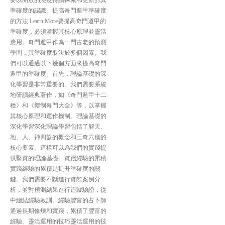
要以開放的態度持續探索和更新對其
準確度的認識。提高奇門遁甲準確度
的方法 Learn More要提高奇門遁甲的
準確度，必須掌握其核心原理並靈活
應用。奇門遁甲作為一門古老的預測
學問，其準確度取決於多個因素。我
們可以通過以下幾個方面來提高奇門
遁甲的準確度。首先，理論基礎的深
化學習是非常重要的。我們需要系統
地研讀經典著作，如《奇門遁甲十二
種》和《禦制奇門大全》等，以掌握
其核心原理和運作機制。理論基礎的
深化學習深化理論學習包括了解天、
地、人、神四盤的概念和三奇六儀的
核心要素。這樣可以為我們的實踐提
供堅實的理論基礎。實踐經驗的累積
實踐經驗的累積是提升準確度的關
鍵。我們需要不斷進行實際案例分
析，並對預測結果進行追蹤驗證，從
中總結經驗教訓。經驗豐富的占卜師
通過長期修煉和實踐，累積了豐富的
經驗。靈活運用的技巧靈活運用的技