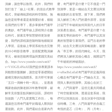
演練，讓您學以致用。此外，我們特
麼，奇門遁甲是什麼？它不僅是一門
別打造了「線上+社羣」的混合式教學
預測學，更是一種結合天文曆法與策
模式，突破傳統課程的時空限制。無
略規劃的古老智慧。接下來，我們將
論您是初學者還是進階愛好者，都能
深入解析三奇八門的運作原理，並探
在我們的引導下，逐步掌握奇門遁甲
討這門千年秘術如何與當代人的日常
的奧妙。奇門遁甲線上課程簡介在數
決策產生連結。奇門遁甲是什麼？在
位時代，探索玄學智慧變得更加便
探索玄學的旅程中，奇門遁甲以其深
捷，我們的課程讓您隨時隨地都能深
奧的智慧吸引著我們。這門古老的學
入學習。這套線上學習系統包含完整
問，結合天文曆法與策略規劃，被譽
的16小時影音教學，並搭配實戰演練
為「帝王學」的現代轉化。今天，我
單元，確保您能將理論與實踐完美結
們將深入解析其核心概念，揭開這門
合。https://www.youtube.com/watch?
千年秘術的神秘面紗。
v=V1OGZL4NnAE我們提供專業課本
https://www.youtube.com/watch?
與動態排盤圖解，讓您從零基礎開始
v=uHacBxLnEaE奇門遁甲的定義與核
建構完整的知識體系。首月即可掌握
心概念奇門遁甲是一門融合天文、地
「五日一局轉十時一局法」，並透過
理與人事的預測學。其核心在於三
獨家收錄的陳老師20年教學精華，破
奇、八門與遁甲，這些元素共同構成
解常見排盤盲點與解卦誤區。課程特
了時空能量矩陣。透過這套系統，我
別規劃「八門九星實戰工作坊」，每
們可以預測吉凶，並在決策中找到最
週讓您活用奇門遁甲於職場人際與財
佳時機。三奇、八門與遁甲的含義三
運規劃。此外，我們還結合道家內丹
奇指的是乙（日奇）、丙（月奇）、