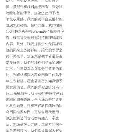
提供「早中晚三段式」上課時段選
擇，搭配課程錄影無限回看，讓您隨
時隨地都能學習。無論您使用手機、
平板或電腦，我們的跨平台支援都能
讓您無縫接軌。技術方面，我們採用
100吋投影教學與Wacom數位板即時演
繹，確保每位學員都能清晰理解課程
內容。此外，我們提供永久免費課程
諮詢與線上答疑群組，讓您的學習之
路不再孤單。無論您是初學者還是進
階愛好者，我們的課程都能滿足您的
需求，引導您深入探索奇門遁甲的奧
秘。課程結構與內容奇門遁甲作為千
年玄學智慧，蘊含著豐富的知識體系
與實用價值。我們的課程設計分為16
個EP系統教學，從基礎的時盤排列到
進階的閏奇詳解，全面涵蓋奇門遁甲
的核心知識。課程不僅教授傳統的法
奇門與道家奇門，更結合現代應用，
讓您能將這門古老智慧融入日常生
活。無論是擇日詳解，還是奇門飛斗
法等進階技法，我們都提供深入解析