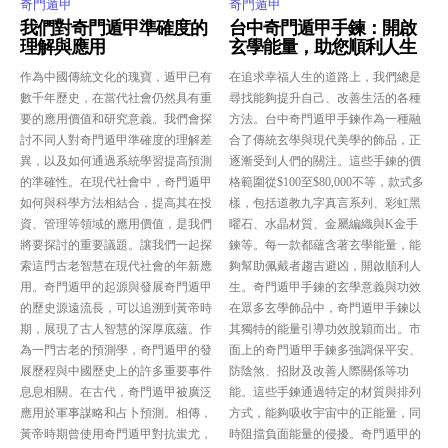
奇門遁甲
奇門遁甲
我們對奇門遁甲準確度的
台中奇門遁甲手鍊：開啟
理解與應用
玄學能量，助您順利人生
作為中國傳統文化的瑰寶，遁甲已有
在追求幸福人生的道路上，我們總是
數千年歷史，在當代社會仍然具有重
尋找能夠提升自己、改善生活的各種
要的應用價值和研究意義。我們會探
方法。台中奇門遁甲手鍊作為一種融
討不同人對奇門遁甲準確度的理解差
合了傳統玄學與現代美學的飾品，正
異，以及如何通過系統學習提高預測
逐漸受到人們的關注。這些手鍊的價
的準確性。在現代社會中，奇門遁甲
格範圍從$100至$80,000不等，款式多
如何與科學方法相結合，提高其在投
樣，包括道教九字真言系列、彩虹黑
資、管理等領域的應用價值，是我們
曜石、水晶材質、金屬編織與K金手
將要探討的重要議題。讓我們一起探
鍊等。每一款都蘊含著玄學能量，能
索這門古老智慧在現代社會的年新應
夠幫助佩戴者趨吉避凶，開啟順利人
用。奇門遁甲的起源與發展奇門遁甲
生。奇門遁甲手鍊的玄學意義與功效
的歷史源遠流長，可以追溯到黃帝時
在眾多玄學飾品中，奇門遁甲手鍊以
期，展現了古人智慧的深厚底蘊。作
其獨特的能量引導功效脫穎而出。市
為一門古老的預測學，奇門遁甲的發
面上的奇門遁甲手鍊多強調保平安、
展歷程與中國歷史上的許多重要事件
防陰煞、招財及改善人際關係等功
息息相關。在古代，奇門遁甲被廣泛
能。這些手鍊通過特定的材質與排列
應用於軍事謀略和占卜預測。相傳，
方式，能夠吸收宇宙中的正能量，同
黃帝時期曾使用奇門遁甲對抗蚩尤，
時阻擋負面能量的侵擾。奇門遁甲的