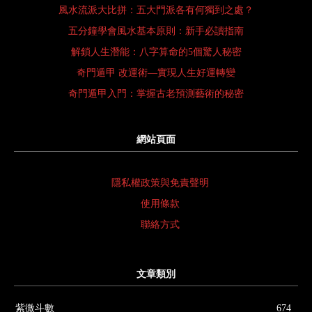
風水流派大比拼：五大門派各有何獨到之處？
五分鐘學會風水基本原則：新手必讀指南
解鎖人生潛能：八字算命的5個驚人秘密
奇門遁甲 改運術—實現人生好運轉變
奇門遁甲入門：掌握古老預測藝術的秘密
網站頁面
隱私權政策與免責聲明
使用條款
聯絡方式
文章類別
紫微斗數
674