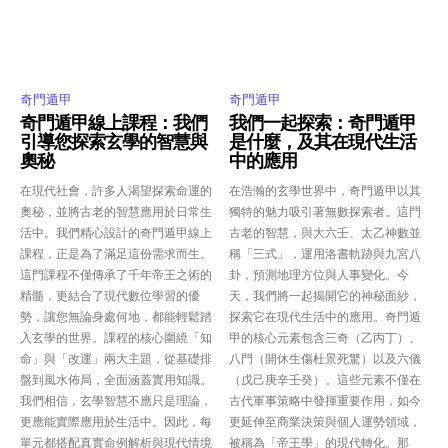
奇門遁甲
奇門遁甲
奇門遁甲線上課程：我們
我們一起探索：奇門遁甲
引導您探索玄學的智慧與
是什麼，及其在現代生活
奧秘
中的應用
在現代社會，許多人渴望探索命運的
在浩瀚的玄學世界中，奇門遁甲以其
奧秘，並將古老的智慧應用於日常生
獨特的魅力吸引著無數探索者。這門
活中。我們精心設計的奇門遁甲線上
古老的智慧，與大六壬、太乙神數並
課程，正是為了滿足這份需求而生。
稱「三式」，運用洛書軌跡與九宮八
這門課程不僅傳承了千年帝王之術的
卦，預測地理方位與人事變化。今
精髓，更結合了現代數位學習的優
天，我們將一起揭開它的神秘面紗，
勢，讓您無論身處何地，都能輕鬆踏
探索它在現代生活中的應用。奇門遁
入玄學的世界。課程的核心圍繞「知
甲的核心元素包含三奇（乙丙丁）、
命」與「改運」兩大主題，從基礎排
八門（開休生傷杜景死驚）以及六儀
盤到風水佈局，全面涵蓋實用知識。
（戊己庚辛壬癸）。這些元素不僅在
我們相信，玄學智慧不應只是理論，
古代軍事策略中發揮重要作用，如今
更應能實際應用於生活中。因此，每
更延伸至商業決策與個人運勢領域，
單元都搭配真實命例解析與現代情境
被稱為「帝王學」的現代轉化。那