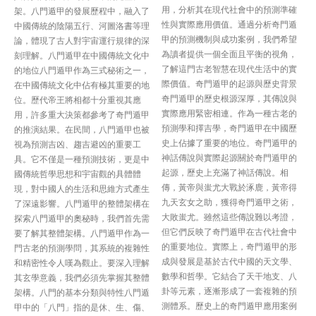
用，分析其在現代社會中的預測準確
架。八門遁甲的發展歷程中，融入了
性與實際應用價值。通過分析奇門遁
中國傳統的陰陽五行、河圖洛書等理
甲的預測機制與成功案例，我們希望
論，體現了古人對宇宙運行規律的深
為讀者提供一個全面且平衡的視角，
刻理解。八門遁甲在中國傳統文化中
了解這門古老智慧在現代生活中的實
的地位八門遁甲作為三式秘術之一，
際價值。奇門遁甲的起源與歷史背景
在中國傳統文化中佔有極其重要的地
奇門遁甲的歷史根源深厚，其傳說與
位。歷代帝王將相都十分重視其應
實際應用緊密相連。作為一種古老的
用，許多重大決策都參考了奇門遁甲
預測學和擇吉學，奇門遁甲在中國歷
的推演結果。在民間，八門遁甲也被
史上佔據了重要的地位。奇門遁甲的
視為預測吉凶、趨吉避凶的重要工
神話傳說與實際起源關於奇門遁甲的
具。它不僅是一種預測技術，更是中
起源，歷史上充滿了神話傳說。相
國傳統哲學思想和宇宙觀的具體體
傳，黃帝與蚩尤大戰於涿鹿，黃帝得
現，對中國人的生活和思維方式產生
九天玄女之助，獲得奇門遁甲之術，
了深遠影響。八門遁甲的整體架構在
大敗蚩尤。雖然這些傳說難以考證，
探索八門遁甲的奧秘時，我們首先需
但它們反映了奇門遁甲在古代社會中
要了解其整體架構。八門遁甲作為一
的重要地位。實際上，奇門遁甲的形
門古老的預測學問，其系統的複雜性
成與發展是基於古代中國的天文學、
和精密性令人嘆為觀止。要深入理解
數學和哲學。它結合了天干地支、八
其玄學意義，我們必須先掌握其整體
卦等元素，逐漸形成了一套複雜的預
架構。八門的基本分類與特性八門遁
測體系。歷史上的奇門遁甲應用案例
甲中的「八門」指的是休、生、傷、