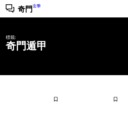
玄學
奇門
標籤:
奇門遁甲