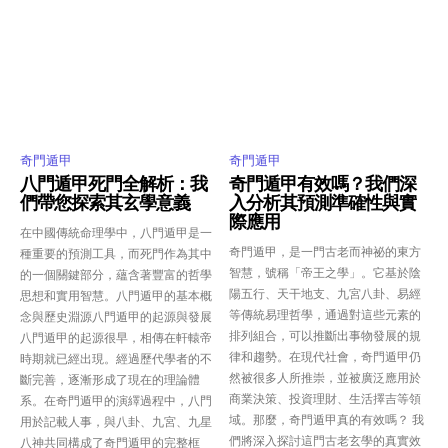
奇門遁甲
奇門遁甲
八門遁甲死門全解析：我
奇門遁甲有效嗎？我們深
們帶您探索其玄學意義
入分析其預測準確性與實
際應用
在中國傳統命理學中，八門遁甲是一
奇門遁甲，是一門古老而神祕的東方
種重要的預測工具，而死門作為其中
智慧，號稱「帝王之學」。它基於陰
的一個關鍵部分，蘊含著豐富的哲學
陽五行、天干地支、九宮八卦、易經
思想和實用智慧。八門遁甲的基本概
等傳統易理哲學，通過對這些元素的
念與歷史淵源八門遁甲的起源與發展
排列組合，可以推斷出事物發展的規
八門遁甲的起源很早，相傳在軒轅帝
律和趨勢。在現代社會，奇門遁甲仍
時期就已經出現。經過歷代學者的不
然被很多人所推崇，並被廣泛應用於
斷完善，逐漸形成了現在的理論體
商業決策、投資理財、生活擇吉等領
系。在奇門遁甲的演繹過程中，八門
域。那麼，奇門遁甲真的有效嗎？ 我
用於記載人事，與八卦、九宮、九星
們將深入探討這門古老玄學的真實效
八神共同構成了奇門遁甲的完整框