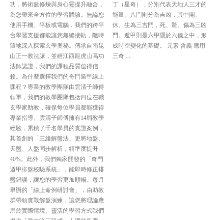
功，將術數修煉與身心靈提升融合，
丁（星奇），分別代表天地人三才的
為您帶來全方位的學習體驗。無論您
能量。八門則分為吉凶，其中開、
使用手機、平板或電腦，我們的跨平
休、生為三吉門，死、驚、傷為三凶
台學習支援都能讓您無縫接軌，隨時
門。遁甲則是六甲隱於六儀之中，形
隨地深入探索玄學奧秘。傳承自南昆
成時空變化的基礎。 元素 含義 應用
山正一教法脈，並經江西龍虎山高功
三奇 ...
法師認證，我們的課程品質值得信
賴。為什麼選擇我們的奇門遁甲線上
課程？專業的教學團隊由雲清子師傅
領軍，我們的教學團隊包括四位在職
玄學家助教，確保每位學員都能獲得
專業指導。雲清子師傅擁有14屆教學
經驗，累積了千名學員的實證案例，
其首創的「三維解盤法」更將地盤、
天盤、人盤同步解析，精準度提升
40%。此外，我們獨家開發的「奇門
遁甲排盤校驗系統」，能即時修正排
盤錯誤，讓您的學習更加順暢。每月
舉辦的「線上命例研討會」，由助教
群帶領實戰解盤演練，讓您將理論應
用於實際情境。靈活的學習方式我們