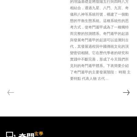
的理論基礎是將陰陽五行與四時八方
相結合，通過九星、八門、九宮、奇
儀和八神等系統符號，構建了一個動
態的平衡生態系統。這種系統性的思
考方式，使奇門遁甲成為了一種獨特
而完整的預測體系。奇門遁甲的起源
與發展奇門遁甲的起源可以追溯到古
代，其發展過程與中國傳統文化的演
變密切相關。它在歷代學者的研究和
實踐中不斷完善，形成了今天我們所
見到的奇門遁甲體系。下表簡要介紹
了奇門遁甲的主要發展階段： 時期 主
要特點 代表人物 古代 ...
玄學