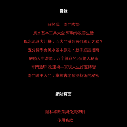
目錄
關於我 – 奇門玄學
風水基本工具大全 幫助你改善生活
風水流派大比拼：五大門派各有何獨到之處？
五分鐘學會風水基本原則：新手必讀指南
解鎖人生潛能：八字算命的5個驚人秘密
奇門遁甲 改運術—實現人生好運轉變
奇門遁甲入門：掌握古老預測藝術的秘密
網站頁面
隱私權政策與免責聲明
使用條款