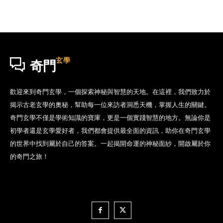
玄學
奇門
歡迎來到奇門玄學，一個探索神秘與智慧的天地。在這裡，我們致力於
揭示古老玄學的奧秘，幫助每一位來訪者洞悉天機，掌握人生的關鍵。
奇門玄學不僅是學術知識的寶庫，更是一個實踐智慧的地方。無論你是
初學者還是玄學愛好者，我們都會提供最全面的資訊，助你在奇門玄學
的世界中找到屬於自己的答案。一起揭開命運的神秘面紗，開啟屬於你
的奇門之旅！