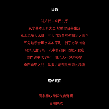
目錄
關於我 – 奇門玄學
風水基本工具大全 幫助你改善生活
風水流派大比拼：五大門派各有何獨到之處？
五分鐘學會風水基本原則：新手必讀指南
解鎖人生潛能：八字算命的5個驚人秘密
奇門遁甲 改運術—實現人生好運轉變
奇門遁甲入門：掌握古老預測藝術的秘密
網站頁面
隱私權政策與免責聲明
使用條款