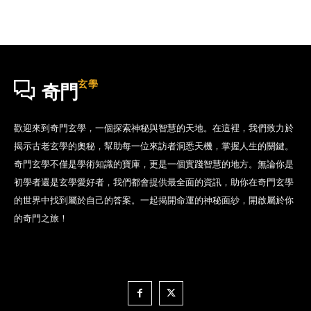
玄學
奇門
歡迎來到奇門玄學，一個探索神秘與智慧的天地。在這裡，我們致力於
揭示古老玄學的奧秘，幫助每一位來訪者洞悉天機，掌握人生的關鍵。
奇門玄學不僅是學術知識的寶庫，更是一個實踐智慧的地方。無論你是
初學者還是玄學愛好者，我們都會提供最全面的資訊，助你在奇門玄學
的世界中找到屬於自己的答案。一起揭開命運的神秘面紗，開啟屬於你
的奇門之旅！