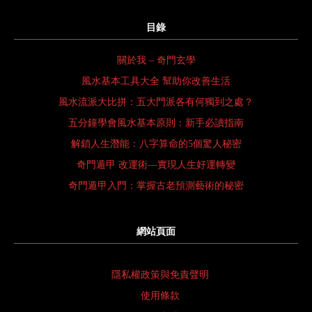
目錄
關於我 – 奇門玄學
風水基本工具大全 幫助你改善生活
風水流派大比拼：五大門派各有何獨到之處？
五分鐘學會風水基本原則：新手必讀指南
解鎖人生潛能：八字算命的5個驚人秘密
奇門遁甲 改運術—實現人生好運轉變
奇門遁甲入門：掌握古老預測藝術的秘密
網站頁面
隱私權政策與免責聲明
使用條款