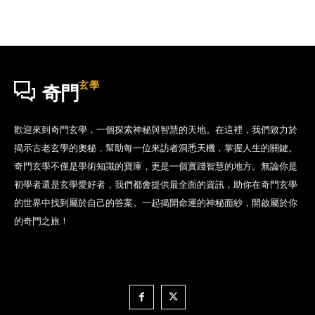
玄學
奇門
歡迎來到奇門玄學，一個探索神秘與智慧的天地。在這裡，我們致力於
揭示古老玄學的奧秘，幫助每一位來訪者洞悉天機，掌握人生的關鍵。
奇門玄學不僅是學術知識的寶庫，更是一個實踐智慧的地方。無論你是
初學者還是玄學愛好者，我們都會提供最全面的資訊，助你在奇門玄學
的世界中找到屬於自己的答案。一起揭開命運的神秘面紗，開啟屬於你
的奇門之旅！