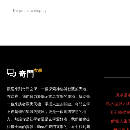
No posts to display
玄學
奇門
歡迎來到奇門玄學，一個探索神秘與智慧的天地。
風水基
在這裡，我們致力於揭示古老玄學的奧秘，幫助每
風水流派大
一位來訪者洞悉天機，掌握人生的關鍵。奇門玄學
不僅是學術知識的寶庫，更是一個實踐智慧的地
五分鐘學
方。無論你是初學者還是玄學愛好者，我們都會提
解鎖人生
供最全面的資訊，助你在奇門玄學的世界中找到屬
奇門遁甲