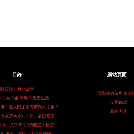
目錄
網站頁面
關於我 – 奇門玄學
隱私權政策與免責
本工具大全 幫助你改善生活
使用條款
比拼：五大門派各有何獨到之處？
聯絡方式
會風水基本原則：新手必讀指南
潛能：八字算命的5個驚人秘密
 改運術—實現人生好運轉變