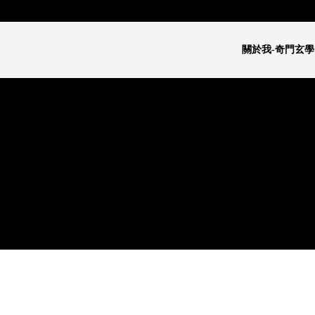
關於我-奇門玄學