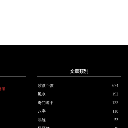
文章類別
紫微斗數
674
聲明
風水
192
奇門遁甲
122
八字
118
易經
53