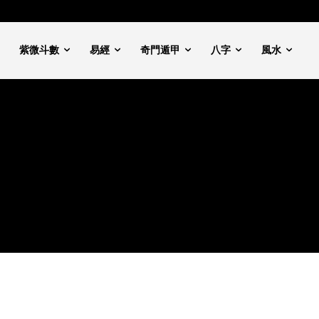
紫微斗數
易經
奇門遁甲
八字
風水