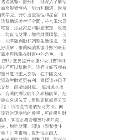
。透過紫微斗數分析，能深入了解命
。命宮影響性格、能力和機遇。財帛
物質享受。分析這些宮位和星宿，能
。這幫助調整生活空間，符合風水原
田宅宮，涉及家庭和財產安定。改善
水，能促進財運，增強財運聯繫。使
具，能準確判斷和調整生活環境，促
更好理解，推薦閱讀紫微斗數的最新
風水與陰陽在財運中的角色。 招
用技巧 想要提升財運和吸引吉祥能
用技巧可以幫助你。這裡介紹五種有
擇吉日進行重大交易：在中國文化
被認為對財運更有利。選擇這些日子
交易，能增強財運。 運用風水擺
為，合適的擺設能引入積極能量。把
等擺在合適位置，幫助家庭或辦公室
祈禱：祈禱是古老的招財方法。向
表達對財運增強的希望，可能吸引財
知識：掌握財務管理技巧和知識，
損失，增強財運。閱讀《學紫微斗
算命！》等書籍，提升理財能力。
：有清晰的財務計劃和目標，能促使