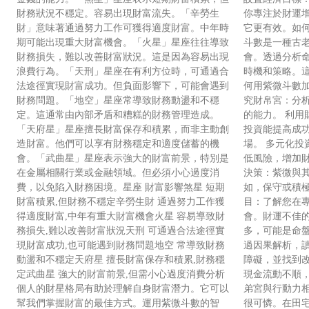
財務狀況不穩定。容易出現財富流失。「辛勞生
你專注於財運
財」意味著通過努力工作可獲得適度財富。中年時
它更有效。如何
期可能出現重大財富機會。「火星」星座往往導致
斗數是一種古
財務損失，難以改善財富狀況。這是因為容易出現
會。透過分析
浪費行為。「天刑」星座在有利方位時，可通過合
時機和策略。
法途徑實現財富成功。但負面影響下，可能會遇到
何用紫微斗數
財務問題。「地空」星座常導致財務動盪和不穩
究財帛宮：分
定。這通常由內部矛盾和糟糕的財務管理造成。
的能力。 利用
「天府星」星座擅長財富保存和積累，而非主動創
投資能提高成
造財富。他們可以享有財務穩定和適度儲蓄的機
場。 多元化投
會。「武曲星」星座表示強大的財富前景，特別是
低風險，增加財
在金屬相關行業或金融領域。但必須小心過度消
決策：紫微與
費，以免陷入財務困境。星座 財富影響煞星 短期
如，保守或積極
財富積累,但財務不穩定辛勞生財 通過努力工作獲
目：了解您在
得適度財富,中年有重大財富機會火星 容易導致財
會。財運不佳的
務損失,難以改善財富狀況天刑 可通過合法途徑實
多，可能是命
現財富成功,也可能遇到財務問題地空 常導致財務
過因果解析，
動盪和不穩定天府星 擅長財富保存和積累,財務穩
障礙，並找到
定武曲星 強大的財富前景,但需小心過度消費分析
現金流動不順
個人的財星格局有助於理解自身財富潛力。它可以
弟宮與行動力
幫我們掌握財富的最佳方式。運用紫微斗數的智
很可憐。在田