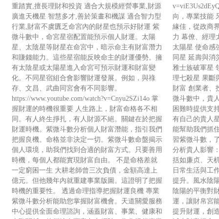
重踏實,擅長理財和投資 適合大規模經營事業,財源
v=viE3Us2
廣進天機星 智慧多才,善於策畫和機謀 適合智力型
向，專業技能 
行業,財富不虞匱乏命宮內的財星也預示好財運 紫
緣佳，從政商界
微斗數中，命宮星宿配置能預示個人財運。太陽
力 幕僚、經理
星、太陰星等財星在命宮中，暗示命主有財富潛力
太陽星 使命感
和賺錢能力。這些星宿能反映命主的財運優勢。擁
同星 延壽與消
有太陰星或太陽星進入命宮可預示財運和財富變
雅士族破軍星 
化。不同星宿組合會影響財運發展。例如，與祿
理七殺星 果斷
存、文昌、武曲同宮會有不同影響。
財富 創業者、
https://www.youtube.com/watch?v=Cnyu2SZi14o 掌
微斗數中，貴
握財運的時機很重要 人生路上，財富命格各不相
困難時提供支
同。有人終生掙扎，有人財源不絕。關鍵在於把握
有自己的貴人
財運時機。紫微斗數分析個人財富潛能，指引我們
能幫助我們抓
把握良機。命格並非決定一切。紫微斗數命盤揭示
習紫微斗數，
個人環境，助我們找到合適的財富方式。只要善用
分析貴人影響
時機，每個人都能實現財富自由。 不是命格差就
括如廉贞、天机
一定窮困一生 大耕老師曾三次負債，金額高達上
日常生活與工
億元。但他幾年內就重建事業版圖。這證明了把握
提升。風水陰陽
時機的重要性。 透過命理指導把握財運良機 專業
陰陽的平衡對
紫微斗數分析能助您掌握財富機會。天道關愛服務
運，讓財帛宮
中心提供全面命理諮詢，涵蓋財富、事業、健康和
提升財運，創