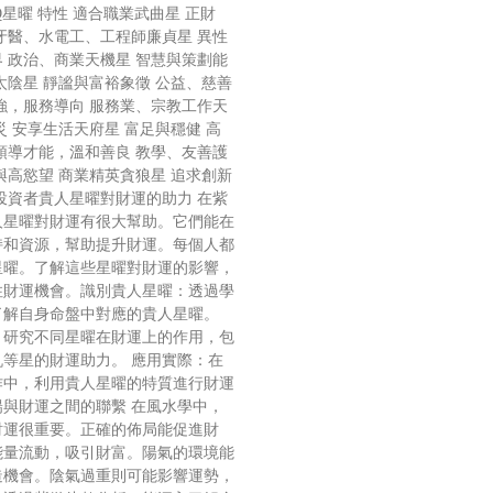
dEyQ星曜 特性 適合職業武曲星 正財
牙醫、水電工、工程師廉貞星 異性
 政治、商業天機星 智慧與策劃能
太陰星 靜謐與富裕象徵 公益、慈善
強，服務導向 服務業、宗教工作天
災 安享生活天府星 富足與穩健 高
領導才能，溫和善良 教學、友善護
與高慾望 商業精英貪狼星 追求創新
投資者貴人星曜對財運的助力 在紫
人星曜對財運有很大幫助。它們能在
持和資源，幫助提升財運。每個人都
星曜。了解這些星曜對財運的影響，
住財運機會。識別貴人星曜：透過學
了解自身命盤中對應的貴人星曜。
：研究不同星曜在財運上的作用，包
等星的財運助力。 應用實際：在
作中，利用貴人星曜的特質進行財運
與財運之間的聯繫 在風水學中，
財運很重要。正確的佈局能促進財
能量流動，吸引財富。陽氣的環境能
造機會。陰氣過重則可能影響運勢，