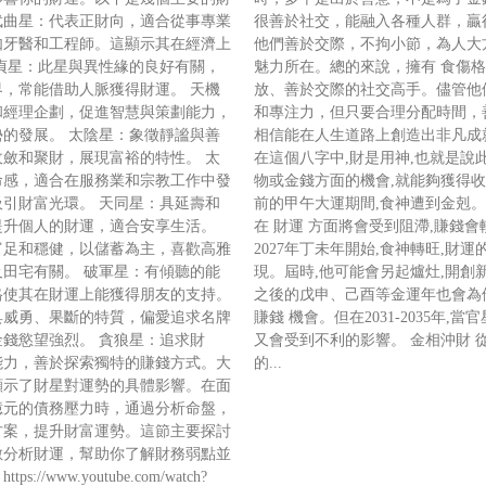
武曲星：代表正財向，適合從事專業
很善於社交，能融入各種人群，贏
如牙醫和工程師。這顯示其在經濟上
他們善於交際，不拘小節，為人大
貞星：此星與異性緣的良好有關，
魅力所在。總的來說，擁有 食傷格
，常能借助人脈獲得財運。 天機
放、善於交際的社交高手。儘管他
和經理企劃，促進智慧與策劃能力，
和專注力，但只要合理分配時間，
的發展。 太陰星：象徵靜謐與善
相信能在人生道路上創造出非凡成
斂和聚財，展現富裕的特性。 太
在這個八字中,財是用神,也就是說
命感，適合在服務業和宗教工作中發
物或金錢方面的機會,就能夠獲得收
引財富光環。 天同星：具延壽和
前的甲午大運期間,食神遭到金剋。
提升個人的財運，適合安享生活。
在 財運 方面將會受到阻滯,賺錢
富足和穩健，以儲蓄為主，喜歡高雅
2027年丁未年開始,食神轉旺,財
田宅有關。 破軍星：有傾聽的能
現。屆時,他可能會另起爐灶,開創
格使其在財運上能獲得朋友的支持。
之後的戊申、己酉等金運年也會為
具威勇、果斷的特質，偏愛追求名牌
賺錢 機會。但在2031-2035年,當
錢慾望強烈。 貪狼星：追求財
又會受到不利的影響。 金相沖財 
能力，善於探索獨特的賺錢方式。大
的...
顯示了財星對運勢的具體影響。在面
億元的債務壓力時，通過分析命盤，
方案，提升財富運勢。這節主要探討
數分析財運，幫助你了解財務弱點並
://www.youtube.com/watch?