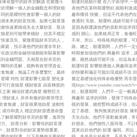
倉庫命盤中的財帛宮解讀 在紫微斗
順運到底順什麼 在八字命理中,一個
對於理解一個人的金錢觀念和理財能
表他們在某時期運勢好,能順利達成
不同的星曜特性會影響一個人的財
趣和獲得 快樂。但這不代表他們
預測未來的財富預測。如果七殺星落
會遇到 失敗。順運時,成績可能不
能會快速累積或失去大量財富，取決
是因為順運讓他們的喜歡和追求得
貪狼星則可能帶來橫財，但其不穩定
感到 開心。如果格局正常，食傷
富快速流失。紫微星臨財帛宮的人，
不幸。所以，特殊格局的順運，可
裕家庭，預示著他們的財運非常好。
路。總之，順運期間，人們不一定
者在政治和金融領域都能有顯著影響
時期會加強他們的 興趣和 追求，
遇到金錢問題。天相星在財帛宮的
樂。雖然成績可能不佳，但這為未
有獨特的見解，能夠有效管理資金。
順運特質 影響順應個人興趣與追求
衣食無慮，無論工作多麼繁忙，最終
的快樂和滿足可能出現成績不佳 
星曜 特性 財運影響七殺星 變化多
奠定基礎強化特殊命格優勢 而非
皆可行貪狼星 橫財致富 由富轉貧的
現https://www.youtube.com/watch?
富之家 極佳財運武曲星 權勢巨大
此，順運期間，人們不一定一帆風
 理財達人 井井有條的財務管理文
興趣和 追求的同時，發揮了特殊
 衣食無慮，財富積累地劫星 波動性
樣的發展，雖然暫時成績不佳，但
 成功和貴人 穩定的財源透過命盤
定了基礎。 無拘無束的好朋友 擁有
以了解星曜對財帛宮的影響，進而預
天生自由。他們不喜歡被束縛，常
力。 財星分析：影響你的財富運
好朋友。他們個性八面玲瓏，不計
中，財星對你的財富運勢很重要。
質來自於他們的 財運 偏弱。所以
影響你的財運。以下是幾個主要的財
時，多半是出於善意，不是為了金