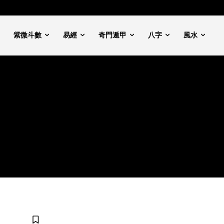
紫微斗數
易經
奇門遁甲
八字
風水