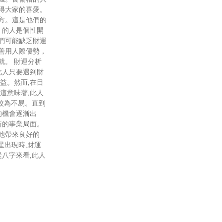
得大家的喜愛。
方。這是他們的
 的人是個性開
們可能缺乏財運
善用人際優勢，
就。 財運分析
此人只要遇到財
益。然而,在目
這意味著,此人
會較為不易。直到
運的機會逐漸出
新的事業局面。
他帶來良好的
官星出現時,財運
從八字來看,此人