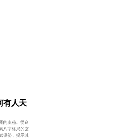
何有人天
運的奧秘。從命
索八字格局的玄
賦優勢，揭示其