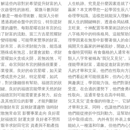
了解這些內容對於希望提升財富的人
人生軌跡。究竟是什麼因素造就了
次啟發性的旅程。 紫微斗數與財
贏家？本文將帶您一起學習生辰八
斗數是一種命理術數，能深入分析
命理學知識。這樣您就能深入理解
。透過易經命盤中的宮位，特別是財
握人生的關鍵轉折。透過命局結構
財運的趨勢。每顆星曜在財帛宮的位
主旺衰、十神配置等專業術語的分
示了財富的流動。當三方吉星照耀財
八字格局中的特殊格局。這能幫助
會變得順暢，可能帶來豐厚的財富。
理學因素在無形中影響著個人的命
在財帛宮，表示求財能力強，能迅速
揭開天生贏家的神祕面紗，開啟人
宮懸殊或有煞忌，財運會波動，求財
食傷特質明顯 有食傷格的人通常
定星曜如火贪或火阴，若無凶煞，可
類人八字常被稱為"我兒又見兒"。
財富。命宮與財帛宮的關係很重要，
僅能帶來財富，還能促進財富的增
事業發展。良好的命宮星曜，如天梁
凡的才華和文采。他們在性取向方
中獎或意外之財。特定星曜，如武
他們看起來可能很溫和，但內心充
府，對於賺錢很有幫助。福德宮的狀
興趣廣泛，學習能力強。他們對新
關鍵。良好的福德宮能帶來天然的財
受度。在合適的運勢下，他們會勇
的福德宮則可能需要更多努力。綜合
性取向。這通常發生在高中時期。 
帛及其他宮位的影響，才能判斷財
兒又見兒"是食傷的特徵之一。它
 特徵財帛宮 反映財運趨勢 強時財
才華和文采。同時，也讓他們在財
散無常命宮 影響事業走向 良好星
他們能從挫折中找到動力。這幫助
財福德宮 財運支撐 良好者不勞而
活中取得成功。 內外有別 外表上
艱辛求財田宅宮 資產與不動產指
能給人一種溫和印象。但他們內心