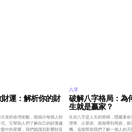
八字
數財運：解析你的財
破解八字格局：為
生就是贏家？
種古老的命理術數，能揭示每個人財
生辰八字是人生的密碼，隱藏著命
方式。它幫助人們了解自己的財運趨
理學、占星術、面相學到周易，探
命盤中的星耀，我們能識別影響財富
機。這能幫助我們了解一個人的天