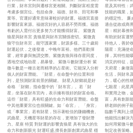
行業，財帛宮則與遷移宮更相關。判斷財富程度需
星及其特性：
考慮多個宮位。包括命身、福德、財帛、田宅和事
技能的職業，
業等。官運好通常意味著較好的財運。福德宮直接
的穩定性。 廉
影響財富來源。福德宮好的人容易不勞而獲。福德
適合從政或商界
有虧的人需付出更多努力才能獲得財富。 紫微貪
星：精於幕僚
狼星與財帛宮 貪狼星與財帛宮關係密切。紫微貪
有助於財富運勢
狼守住財帛宮，能守護家業，財源多樣。三十歲前
待他人，善於收
財運起伏，之後發達，中晚年富裕。他們喜歡揮
陽星：充滿使
霍，經常參與無謂交際。紫微貪狼與祿存星同度，
揮，其特性能吸
遇地空或地劫星，易暴發。 紫微斗數財運分析 紫
消災的特征，
微斗數是一種古老而精準的占星術。它能深入分析
天府星：象徵
個人的財富潛能。「財星」在命盤中的位置和排
生活，與財帛及
列，是預測財富前景的關鍵。 財星入財鄉就是好
力，暖心的性
命格 「財鄉」指命盤中的「財帛宮」。若「財
七殺星：此星
星」坐落在財帛宮內，表示擁有很好的財富命格。
和實用之物，金
這些「財星」具有旺盛的生命力和財富潛能。命盤
富，具有創新
中其他重要宮位也很關鍵。如「命宮」、「身宮」
耕老師的例子
或「事業宮」若有財星，預示著較佳的賺錢機會。
臨數千萬到上
武曲星、天機星等財星的存在，更增加了發財潛
他能找出解決
力。星座 特質 對財運的影響貪狼星 具有強大的生
如何用紫微斗
命力和創新眼光 財運旺盛,擅長創新創業武曲星 穩
制定改善策略。https