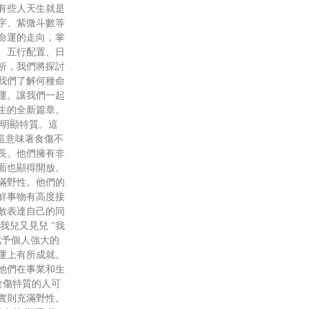
有些人天生就是
字、紫微斗數等
命運的走向，掌
、五行配置、日
析，我們將探討
我們了解何種命
運。讓我們一起
生的全新篇章。
有明顯特質。這
這意味著食傷不
長。他們擁有非
面也顯得開放。
滿野性。他們的
鮮事物有高度接
敢表達自己的同
我兒又見兒 "我
賦予個人強大的
運上有所成就。
他們在事業和生
食傷特質的人可
實則充滿野性。