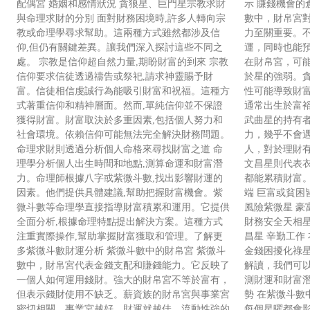
配偶宮 婚姻和感情狀況 貪狼星、巨門星宗教求財
示 賺錢機會的
與命理求財的分別 面對財務困境時,許多人轉向宗
數中，財帛宮
教或命理學尋求幫助。這兩種方式雖然都涉及信
力至關重要。
仰,但仍有關鍵差異。讓我們深入探討這些不同之
運，同時也能
處。 宗教是信仰超自然力量,期盼財富的到來 宗教
在財帛宮，可
信仰要求信徒透過禱告或祭祀,請求神靈賜予財
於星的強弱。
富。信徒相信虔誠行為能吸引財富和祝福。這種方
性可能導致財
式著重信仰和精神層面。然而,單純信仰並不保證
通常出生於富
獲得財富。財富取決於多重因素,包括個人努力和
武曲星的持有
社會環境。依賴信仰可能無法完全解決財務問題。
力，幾乎不會
命理求財則透過分析個人命格來尋找財富之道 命
人，對於理財
理學分析個人出生時間和地點,測算命運和財富潛
文昌星則代表
力。命理師根據八字或紫微斗數,找出影響財運的
都能累積財富。
因素。他們提供具體建議,幫助把握財富機會。紫
端 巨富或貧困
微斗數等命理學直接指導財富積累和運用。它提供
風險紫微星 豪
全面分析,根據命理特點提出解決方案。這種方式
財務安全天相星
注重實際操作,幫助掌握財富獲取和管理。了解更
昌星 辛勤工作
多紫微斗數財運分析 紫微斗數中的財帛宮 紫微斗
金錢困擾化祿星
數中，財帛宮代表金錢支配和賺錢能力。它反映了
解讀，我們可
一個人如何運用錢財。強大的財帛宮不等於富有，
測財運和財富潛
但表示錢財使用不缺乏。薪資族的財帛宮與事業宮
勢 在紫微斗數
密切相關。事業宮越好，財運就越佳。流動性強的
每個星曜都會