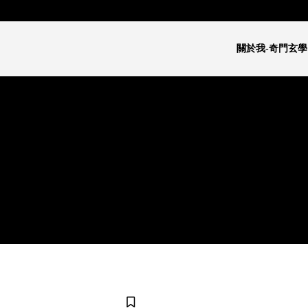
關於我-奇門玄學