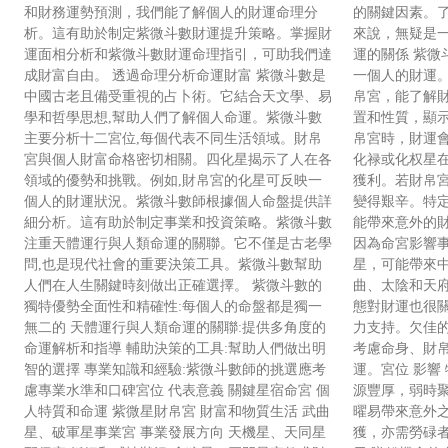
和財務運勢預測，我們能了解個人的財運命理分
的關鍵因素。
析。這有助於制定紫微斗數財運提升策略。掌握財
來說，無疑是一
運面相分析和紫微斗數財運命理指引，可助我們達
運的關係 紫微
成財富自由。 透過命理分析命運財富 紫微斗數是
一個人的財運
中國古老且備受重視的占卜術。它結合天文學、易
帛宮，能了解
學和哲學思想,幫助人們了解個人命運。紫微斗數
置和性質，顯
主要分析十二宮位,每個代表不同生活領域。財帛
帛宮時，財運
宮與個人財富命格密切相關。四化星揭示了人在各
化禄或化权星
領域的優勢和挑戰。例如,財帛宮的化星可反映一
獲利。若財帛
個人的財運狀況。紫微斗數師根據個人命盤提供詳
變得艱辛。特
細分析。這有助於制定事業和投資策略。紫微斗數
能帶來意外的
注重天體運行與人類命運的關聯。它不僅是古老學
因為命宮影響
問,也是現代社會的重要決策工具。紫微斗數幫助
星，可能帶來
人們在人生關鍵時刻做出正確選擇。 紫微斗數的
曲、太陰和天
獨特優勢全面性和精確性:每個人的命盤都是獨一
態對財運也很
無二的 天體運行與人類命運的關聯:提供多角度的
力支持。欠佳
命運解析和指導 輔助決策的工具:幫助人們做出明
考慮命身、財
智的選擇 專業知識和經驗:紫微斗數師的挑選應考
運。宮位 影響
慮專業水準和口碑宮位 代表意義 關鍵星宿命宮 個
源豐厚，弱時聚
人特質和命運 紫微星財帛宮 財富和物質生活 武曲
曜易帶來意外之
星、破軍星事業宮 事業發展方向 天機星、天同星
獲，亦需勞碌者