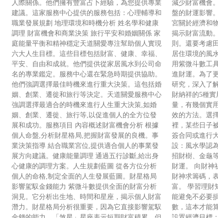
人際關係。他們擁有豐富占卜經驗，為您提供專業
減少財富機會
建議。這家服務中心提供的服務包括：心理輔導和
盤的財運影響
職業發展規劃 地理環境和時機分析 姓名學和健康
宮關於經濟和
調理 財富機會和商業決策 旅行平安和婚姻關係 家
揭示財富流動
庭能量平衡和精神穩定天道關愛專注幫助個人實現
則。還要考慮
六大人生目標。這些目標包括財富、健康、幸福、
居住環境的風
平安、自由和成就。他們提供從家居風水到公司命
用紫微斗數工
名的專業鑑定。服務中心還在緊急時期提供協助。
進財運。為了
他們強調選擇最佳時機來進行重大決策。這包括婚
研究，深入了解
姻、創業、遷徙和旅行等決定。天道關愛服務中心
財納祥的5種實
強調選擇最適合的時機來進行人生重大決策,如婚
量，有幾個實
姻、創業、遷徙、旅行等,以促進個人的全方位發
效的方法。選
展和成功。服務項目 內容概述財富機會分析 根據
裡，某些日子
個人命盤,分析財星格局,把握財富發展的良機。事
簽合同或進行大
業決策指導 結合職業宮位,提供適合個人的事業發
設：風水學認
展方向建議。健康能量調理 通過五行診斷,給出身
招財樹、金龜
心健康的調理方案。人生規劃藍圖 從各方位分析
財運。 向財神
個人的命格,制定全面的人生發展藍圖。財星格局
財神求籌碼，
影響駕馭金錢能力 紫微斗數提供全面的財富分析
富。 學習理財
洞見。它分析出生地、時間和星座，揭示個人財富
能避免不必要
潛力。財星格局分析很重要，因為它直接影響駕馭
數，這本才能
金錢的能力。「煞星」星座表示短期財富積累，但
設置經濟目標