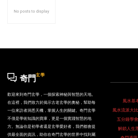
No posts to display
玄學
奇門
歡迎來到奇門玄學，一個探索神秘與智慧的天地。
風水基
在這裡，我們致力於揭示古老玄學的奧秘，幫助每
風水流派大
一位來訪者洞悉天機，掌握人生的關鍵。奇門玄學
不僅是學術知識的寶庫，更是一個實踐智慧的地
五分鐘學
方。無論你是初學者還是玄學愛好者，我們都會提
解鎖人生
供最全面的資訊，助你在奇門玄學的世界中找到屬
奇門遁甲