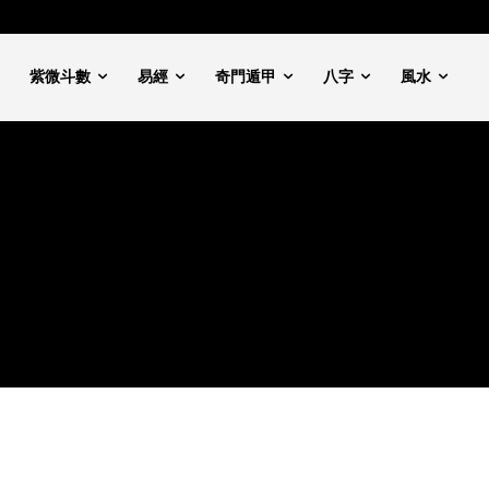
紫微斗數
易經
奇門遁甲
八字
風水