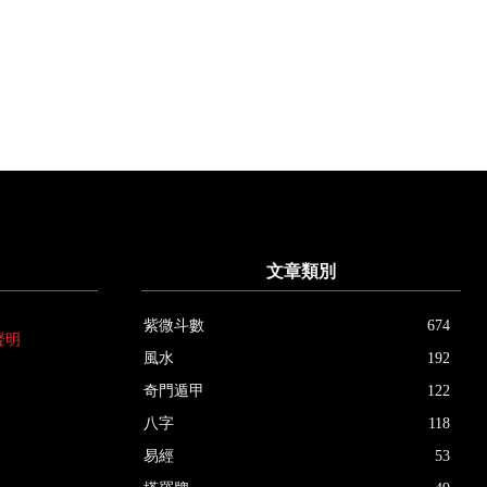
文章類別
紫微斗數
674
聲明
風水
192
奇門遁甲
122
八字
118
易經
53