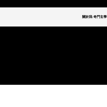
關於我-奇門玄學