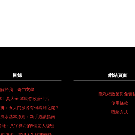
目錄
網站頁面
關於我 – 奇門玄學
隱私權政策與免責
本工具大全 幫助你改善生活
使用條款
比拼：五大門派各有何獨到之處？
聯絡方式
會風水基本原則：新手必讀指南
潛能：八字算命的5個驚人秘密
 改運術—實現人生好運轉變