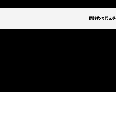
關於我-奇門玄學