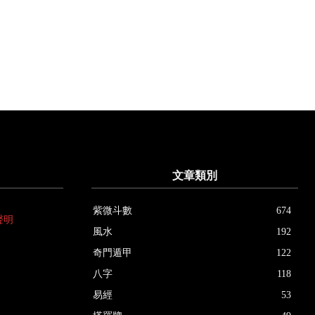
文章類別
紫微斗數
674
聲明
風水
192
奇門遁甲
122
八字
118
易經
53