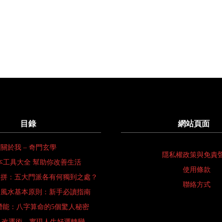
目錄
網站頁面
關於我 – 奇門玄學
隱私權政策與免責
本工具大全 幫助你改善生活
使用條款
比拼：五大門派各有何獨到之處？
聯絡方式
會風水基本原則：新手必讀指南
潛能：八字算命的5個驚人秘密
 改運術—實現人生好運轉變