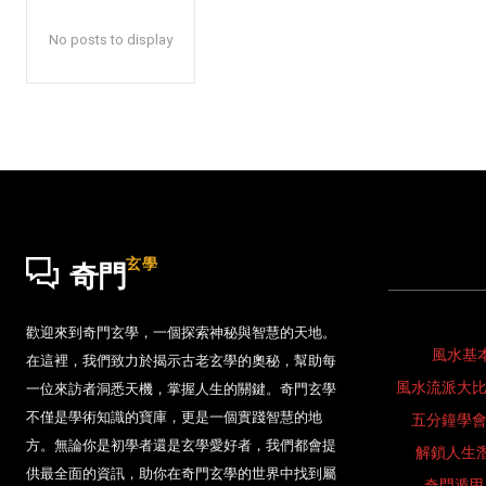
No posts to display
玄學
奇門
歡迎來到奇門玄學，一個探索神秘與智慧的天地。
風水基
在這裡，我們致力於揭示古老玄學的奧秘，幫助每
風水流派大
一位來訪者洞悉天機，掌握人生的關鍵。奇門玄學
不僅是學術知識的寶庫，更是一個實踐智慧的地
五分鐘學
方。無論你是初學者還是玄學愛好者，我們都會提
解鎖人生
供最全面的資訊，助你在奇門玄學的世界中找到屬
奇門遁甲