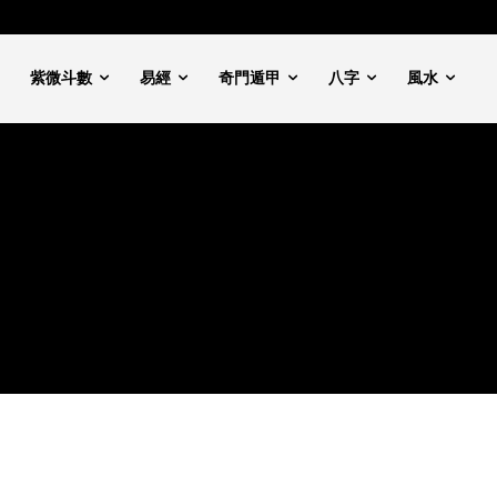
紫微斗數
易經
奇門遁甲
八字
風水