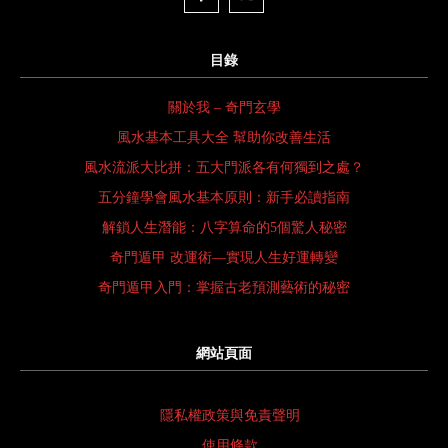
目錄
關於我 – 奇門玄學
風水基本工具大全 幫助你改善生活
風水流派大比拼：五大門派各有何獨到之處？
五分鐘學會風水基本原則：新手必讀指南
解鎖人生潛能：八字算命的5個驚人秘密
奇門遁甲 改運術—實現人生好運轉變
奇門遁甲入門：掌握古老預測藝術的秘密
網站頁面
隱私權政策與免責聲明
使用條款