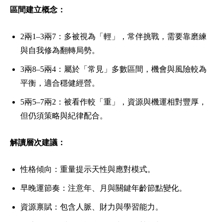
區間建立概念：
2兩1–3兩7：多被視為「輕」，常伴挑戰，需要靠磨練
與自我修為翻轉局勢。
3兩8–5兩4：屬於「常見」多數區間，機會與風險較為
平衡，適合穩健經營。
5兩5–7兩2：被看作較「重」，資源與機運相對豐厚，
但仍須策略與紀律配合。
解讀層次建議：
性格傾向：重量提示天性與應對模式。
早晚運節奏：注意年、月與關鍵年齡節點變化。
資源禀賦：包含人脈、財力與學習能力。