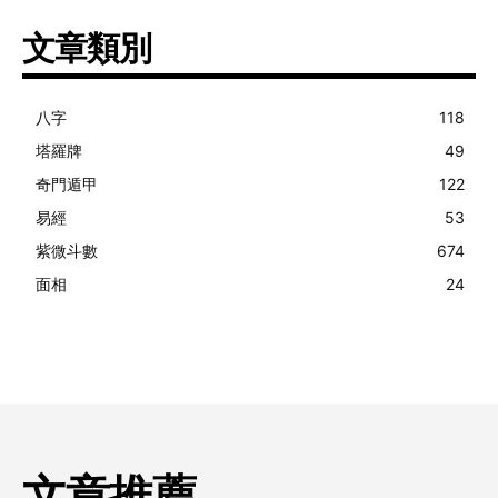
文章類別
八字
118
塔羅牌
49
奇門遁甲
122
易經
53
紫微斗數
674
面相
24
文章推薦