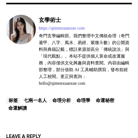
玄學術士
https://qimenxuanxue.com
奇門玄學編輯部。我們整理中文傳統命理（奇門
遁甲、八字、風水、易經、紫微斗數）的公開資
料與典籍記載，標註來源並區分「傳統說法」與
「現代觀點」。本站不提供個人算命或改運服
務，內容僅供文化興趣與資料查閱。內容由編輯
部整理，部分借助 AI 工具輔助撰寫，發布前經
人工校閱。更正與查詢：
hello@qimenxuanxue.com
七兩一名人
命理分析
命理學
命運秘密
标签
命運解讀
LEAVE A REPLY