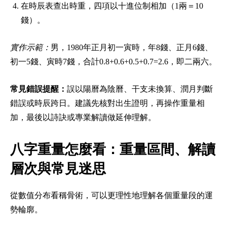
在時辰表查出時重，四項以十進位制相加（1兩＝10
錢）。
實作示範：
男，1980年正月初一寅時，年8錢、正月6錢、
初一5錢、寅時7錢，合計0.8+0.6+0.5+0.7=2.6，即二兩六。
常見錯誤提醒：
誤以陽曆為陰曆、干支未換算、潤月判斷
錯誤或時辰跨日。建議先核對出生證明，再操作重量相
加，最後以詩訣或專業解讀做延伸理解。
八字重量怎麼看：重量區間、解讀
層次與常見迷思
從數值分布看稱骨術，可以更理性地理解各個重量段的運
勢輪廓。