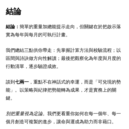
結論
結論：
簡單的重量加總能提示走向，但關鍵在於把啟示落
實為每年與每月的可執行計畫。
我們總結三點供你帶走：先掌握計算方法與校驗流程；以
區間與詩訣做方向性解讀；最後把觀察化為年度與月度的
行動清單，逐步驗證成效。
談到
七兩一
，重點不在神話式的幸運，而是「可兌現的勢
能」。以策略與紀律把勢能轉為成果，才是實務上的關
鍵。
別把重量視為定論。
我們更看重你如何在每一個年、每一
個月創造可複製的進步，讓命與運成為助力而非藉口。