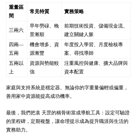
重量區
常見特質
實務策略
間
早年勞碌、晚
前期技術投資、儲備現金流、
三兩六
景漸順
建立關鍵人脈
四兩—
機會增多、資
年度投入學習、月度檢核專
五兩
源漸豐
案、尋找導師
五兩以
資源與勢能較
注重風控與健康、擴大品牌與
上
強
資本配置
家庭與支持系統是穩定器。無論你的字重量偏輕或偏重，
善用家中資源能提高成功機率。
最後，我們把袁 天罡的稱骨術當成導航工具：設定可驗證
的里程碑，定期複盤，讓命理提示成為提升職涯與生活的
實務助力。