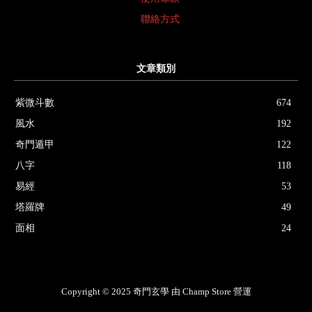
聯絡方式
文章類別
紫微斗數
674
風水
192
奇門遁甲
122
八字
118
易經
53
塔羅牌
49
面相
24
Copyright © 2025 奇門玄學 由 Champ Store 營運