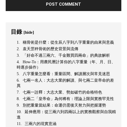
目錄
[hide]
稱骨術是什麼：從生辰八字到八字重量的由來與意義
袁天罡秤骨術的歷史背景與流傳
「好命不過三兩六、千金難買四兩命」的典故解析
How-To：用農民曆計算你的八字重量（年、月、日、
時逐步操作）
八字重量怎麼看：重量區間、解讀層次與常見迷思
七兩一名人：大志大業的解讀、與七兩二皇帝命的差
異
七兩一詮釋：大志大業、勢如破竹的命格特色
七兩二「皇帝命」為何稀有：理論上限與實務罕見性
別把重量當結果：命運仍需後天努力與把握運勢
延伸應用：從三兩六到四兩以上的實務觀察與自我精
進
三兩六的現實意涵