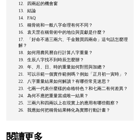
四兩起的機會窗
結論
FAQ
稱骨術和一般八字命理有何不同？
袁天罡在稱骨術中的地位與貢獻是什麼？
「好命不過三兩六、千金難買四兩命」這句話怎麼理
解？
如何用農民曆自行計算八字重量？
生辰八字找不到時辰怎麼辦？
年、月、日、時的重量如何對照與加總？
可以示範一個實作範例嗎？例如「正月初一寅時」？
八字重量結果如何解讀？有哪些常見迷思？
七兩一代表什麼樣的命格特色？和七兩二有何差異？
為何不應把重量當成唯一結果？
三兩六和四兩以上在現實上的應用有哪些觀察？
我應如何把稱骨結果轉化為實際行動計畫？
閱讀更多