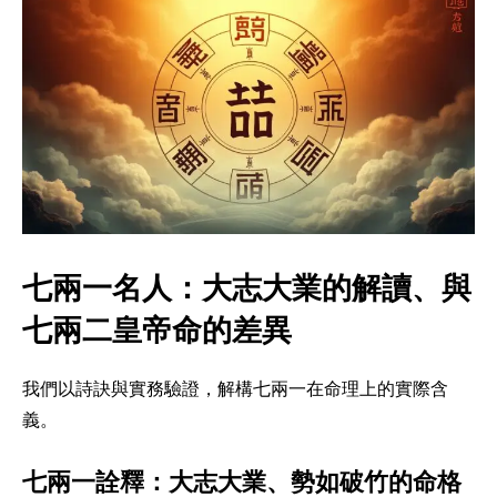
七兩一名人：大志大業的解讀、與
七兩二皇帝命的差異
我們以詩訣與實務驗證，解構七兩一在命理上的實際含
義。
七兩一詮釋：大志大業、勢如破竹的命格