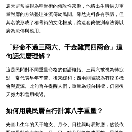
袁天罡常被視為稱骨術的傳說性來源，他將出生時辰與重
量對應的方法整理並流傳於民間。雖然史料多有爭議，但
其名號形成了稱骨術的文化權威，讓這套簡便測命法得以
廣為流傳與應用。
「好命不過三兩六、千金難買四兩命」這
句話怎麼理解？
這是民間對不同重量命格的俗語概括。三兩六被視為轉捩
點，常代表早年辛苦、後來緩和；四兩則被認為有較多機
會與資源。此句旨在提醒人們，重量為傾向指標，仍需後
天努力和善用機遇。
如何用農民曆自行計算八字重量？
先查出生年的天干地支、月令、日柱與時辰對應，然後依