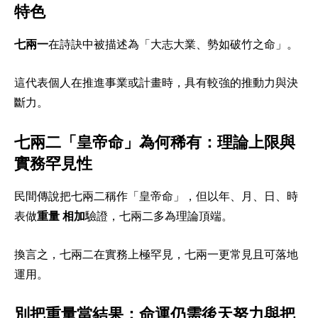
特色
七兩一
在詩訣中被描述為「大志大業、勢如破竹之命」。
這代表個人在推進事業或計畫時，具有較強的推動力與決
斷力。
七兩二「皇帝命」為何稀有：理論上限與
實務罕見性
民間傳說把七兩二稱作「皇帝命」，但以年、月、日、時
表做
重量 相加
驗證，七兩二多為理論頂端。
換言之，七兩二在實務上極罕見，七兩一更常見且可落地
運用。
別把重量當結果：命運仍需後天努力與把