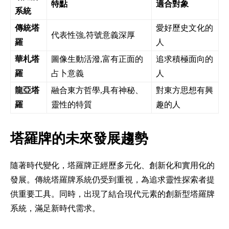
特點
適合對象
系統
傳統塔
愛好歷史文化的
代表性強,符號意義深厚
羅
人
華札塔
圖像生動活潑,富有正面的
追求積極面向的
羅
占卜意義
人
龍亞塔
融合東方哲學,具有神秘、
對東方思想有興
羅
靈性的特質
趣的人
塔羅牌的未來發展趨勢
隨著時代變化，塔羅牌正經歷多元化、創新化和實用化的
發展。傳統塔羅牌系統仍受到重視，為追求靈性探索者提
供重要工具。同時，出現了結合現代元素的創新型塔羅牌
系統，滿足新時代需求。