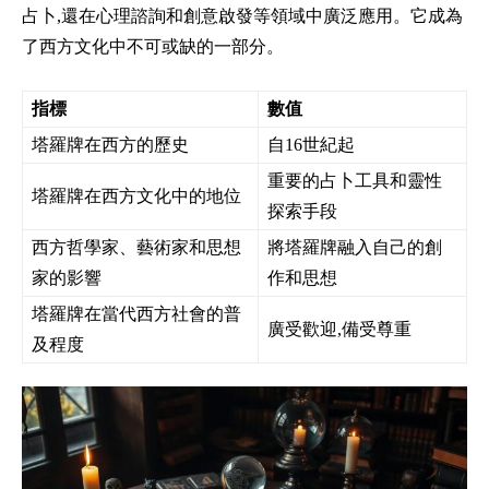
占卜,還在心理諮詢和創意啟發等領域中廣泛應用。它成為
了西方文化中不可或缺的一部分。
指標
數值
塔羅牌在西方的歷史
自16世紀起
重要的占卜工具和靈性
塔羅牌在西方文化中的地位
探索手段
西方哲學家、藝術家和思想
將塔羅牌融入自己的創
家的影響
作和思想
塔羅牌在當代西方社會的普
廣受歡迎,備受尊重
及程度