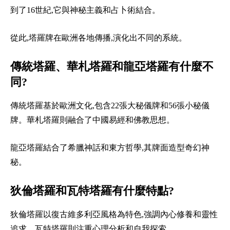
到了16世紀,它與神秘主義和占卜術結合。
從此,塔羅牌在歐洲各地傳播,演化出不同的系統。
傳統塔羅、華札塔羅和龍亞塔羅有什麼不
同?
傳統塔羅基於歐洲文化,包含22張大秘儀牌和56張小秘儀
牌。華札塔羅則融合了中國易經和佛教思想。
龍亞塔羅結合了希臘神話和東方哲學,其牌面造型奇幻神
秘。
狄倫塔羅和瓦特塔羅有什麼特點?
狄倫塔羅以復古維多利亞風格為特色,強調內心修養和靈性
追求。瓦特塔羅則注重心理分析和自我探索。