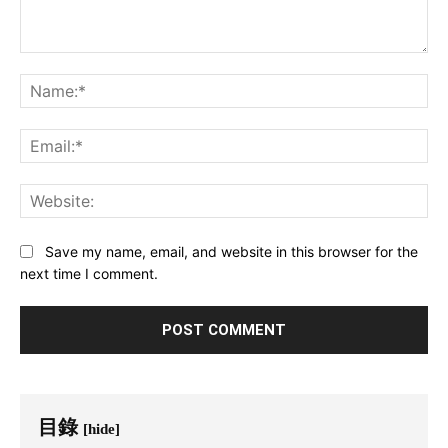
Comment:
Na
Ema
Web
Save my name, email, and website in this browser for the
next time I comment.
目錄
[hide]