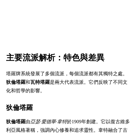
主要流派解析：特色與差異
塔羅牌系統發展了多個流派，每個流派都有其獨特之處。
狄倫塔羅
和
瓦特塔羅
是兩大代表流派。它們反映了不同文
化和哲學的影響。
狄倫塔羅
狄倫塔羅
由
亞瑟·愛德華·韋特
於1909年創建。它以復古維多
利亞風格著稱，強調內心修養和追求靈性。韋特融合了古