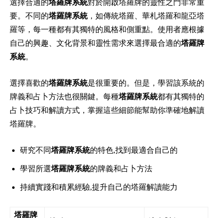
選擇合適的
塔羅牌系統
對於開啟塔羅牌的靈性之門非常重
要。不同的
塔羅牌系統
，如傳統塔羅、華札塔羅和龍亞塔
羅等，每一種都有其獨特的風格和側重點。使用者應根據
自己的興趣、文化背景和靈性需求來選擇最合適的
塔羅牌
系統
。
選擇喜歡的
塔羅牌系統
是很重要的。但是，學習該系統的
牌義和占卜方法也很關鍵。每種
塔羅牌系統
都有其獨特的
占卜技巧和解讀方式，掌握這些細節能幫助你準確地解讀
塔羅牌。
研究不同
塔羅牌系統
的特色,找到最適合自己的
學習所選
塔羅牌系統
的牌義和占卜方法
持續實踐和積累經驗,提升自己的塔羅解讀能力
塔羅牌