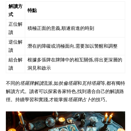
解讀方
特點
式
正位解
積極正面的意義,順遂前進的時刻
讀
逆位解
潛在的障礙或消極面向,需要加以警醒和調整
讀
組合解
根據多張牌在牌陣中的相互關係,得出更深層的
讀
洞見和啟示
不同的
塔羅牌解讀
流派,如
狄倫塔羅
和
瓦特塔羅
等,都有獨特
解讀方式。讀者可以探索各家特色,找到適合自己的解讀路
徑。持續學習和實踐,才能掌握
塔羅牌占卜
的技巧。