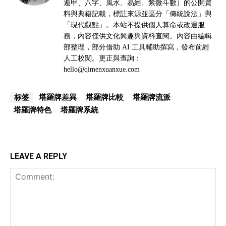
遁甲、八字、風水、易經、紫微斗數）的公開資
料與典籍記載，標註來源並區分「傳統說法」與
「現代觀點」。本站不提供個人算命或改運服
務，內容僅供文化興趣與資料查閱。內容由編輯
部整理，部分借助 AI 工具輔助撰寫，發布前經
人工校閱。更正與查詢：
hello@qimenxuanxue.com
塔羅牌差異
塔羅牌比較
塔羅牌流派
标签
塔羅牌特色
塔羅牌系統
LEAVE A REPLY