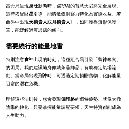
當命局呈現
身旺
狀態時，
偏印格
的智慧天賦將完全展現。
這時搭配
財星
引導，能將敏銳洞察力轉化為實際收益。若
命盤中出現
天德貴人
或
月德貴人
》，如同獲得無形保護
罩，能緩解過度思慮的傾向。
需要繞行的能量地雷
特別注意
食神
出現的時刻，這種組合易引發「梟神奪食」
的困局。我們建議隨身佩戴茶晶飾品，有助穩定氣場流
動。當命局出現
刑沖
時，可透過定期捐贈舊物，化解能量
阻塞的潛在危機。
理解這些法則後，您會發現
偏印格
的獨特優勢。就像太極
陰陽的轉化，只要掌握能量調配要領，天生特質都能成為
人生助力。