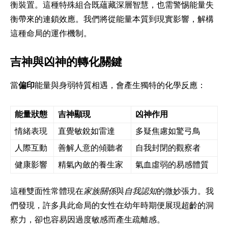
衡裝置。這種特殊組合既蘊藏深層智慧，也需警惕能量失
衡帶來的連鎖效應。我們將從能量本質到現實影響，解構
這種命局的運作機制。
吉神與凶神的轉化關鍵
當
偏印
能量與身弱特質相遇，會產生獨特的化學反應：
能量狀態
吉神顯現
凶神作用
情緒表現
直覺敏銳如雷達
多疑焦慮如驚弓鳥
人際互動
善解人意的傾聽者
自我封閉的觀察者
健康影響
精氣內斂的養生家
氣血虛弱的易感體質
這種雙面性常體現在
家族關係
與
自我認知
的微妙張力。我
們發現，許多具此命局的女性在幼年時期便展現超齡的洞
察力，卻也容易因過度敏感而產生疏離感。