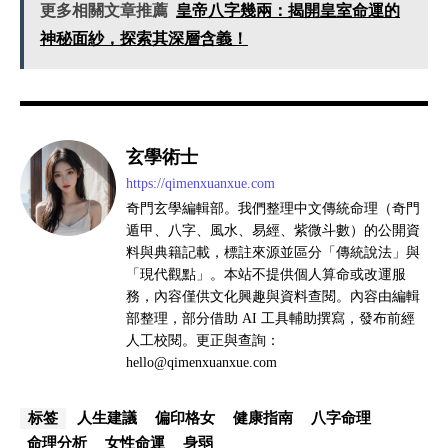
更多相關文章推薦
皇帝八字幾兩：揭開皇室命運的
神秘面紗，探索其深層含義！
玄學術士
https://qimenxuanxue.com
奇門玄學編輯部。我們整理中文傳統命理（奇門
遁甲、八字、風水、易經、紫微斗數）的公開資
料與典籍記載，標註來源並區分「傳統說法」與
「現代觀點」。本站不提供個人算命或改運服
務，內容僅供文化興趣與資料查閱。內容由編輯
部整理，部分借助 AI 工具輔助撰寫，發布前經
人工校閱。更正與查詢：
hello@qimenxuanxue.com
人生建議
偏印格女
健康指南
八字命理
标签
命理分析
女性命運
身弱