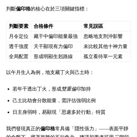
判斷
偏印格
的核心在於三項關鍵指標：
判斷要素
合格條件
常見誤區
月令定位
藏干中偏印能量最強
忽略地支刑沖影響
透干強度
天干顯現有力偏印
未比較其他十神力量
全局配置
形成明顯生剋路線
孤立看待單一元素
以午月生人為例，地支藏丁火與己土時：
若年干透出丁火，形成
雙重偏印
加持
己土比劫會分散能量，需評估強弱比例
日主身弱時，易顯現「思慮多於行動」特質
我們發現真正的
偏印格
常具備「隱性張力」——表面平靜