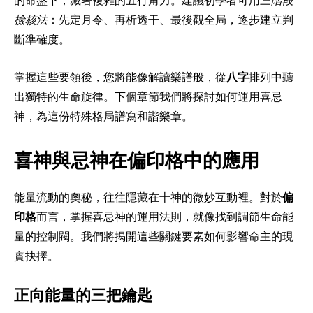
的命盤下，藏著複雜的五行角力。建議初學者可用
三階段
檢核法
：先定月令、再析透干、最後觀全局，逐步建立判
斷準確度。
掌握這些要領後，您將能像解讀樂譜般，從
八字
排列中聽
出獨特的生命旋律。下個章節我們將探討如何運用喜忌
神，為這份特殊格局譜寫和諧樂章。
喜神與忌神在偏印格中的應用
能量流動的奧秘，往往隱藏在十神的微妙互動裡。對於
偏
印格
而言，掌握喜忌神的運用法則，就像找到調節生命能
量的控制閥。我們將揭開這些關鍵要素如何影響命主的現
實抉擇。
正向能量的三把鑰匙