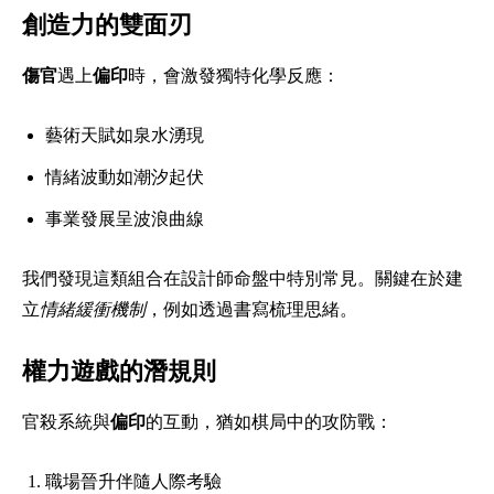
創造力的雙面刃
傷官
遇上
偏印
時，會激發獨特化學反應：
藝術天賦如泉水湧現
情緒波動如潮汐起伏
事業發展呈波浪曲線
我們發現這類組合在設計師命盤中特別常見。關鍵在於建
立
情緒緩衝機制
，例如透過書寫梳理思緒。
權力遊戲的潛規則
官殺系統與
偏印
的互動，猶如棋局中的攻防戰：
職場晉升伴隨人際考驗