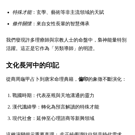
特殊才能
：玄學、藝術等非主流領域的天賦
條件關懷
：來自女性長輩的智慧傳承
我們發現許多理療師與宗教人士的命盤中，梟神能量特別
活躍。這正是它作為「另類導師」的明證。
文化長河中的印記
從商周龜甲占卜到唐宋命理典籍，
偏印
的象徵不斷演化：
戰國時期：代表巫覡與天地溝通的靈力
漢代讖緯學：轉化為預言解讀的特殊才能
現代社會：延伸至心理諮商等新興領域
這種演變揭示重要真理：
非正統學識
往往預見時代需求。