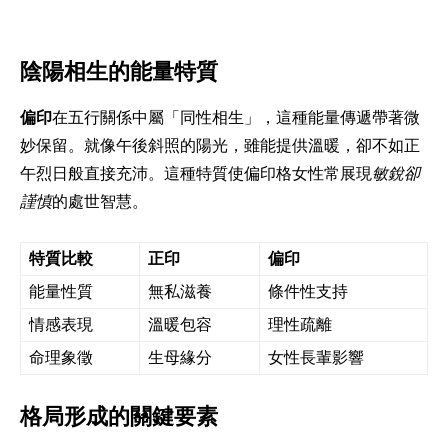
陰陽相生的能量特質
偏印
在五行關係中屬「同性相生」，這種能量傳遞帶著微
妙保留。就像午後斜照的陽光，雖能提供溫暖，卻不如正
午烈日般直接充沛。這種特質使偏印格女性常展現
敏銳卻
謹慎
的處世智慧。
特質比較
正印
偏印
能量性質
無私滋養
條件性支持
情感表現
溫暖包容
理性疏離
命理象徵
生母緣分
女性長輩影響
格局形成的關鍵要素