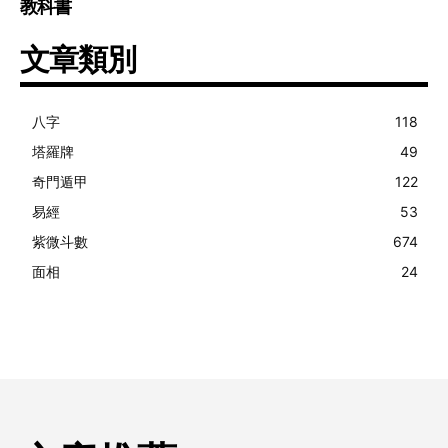
教科書
文章類別
八字
118
塔羅牌
49
奇門遁甲
122
易經
53
紫微斗數
674
面相
24