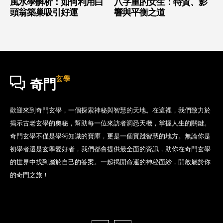
風水學解析：如何利用白
八字重的女生：特質、影
頭翁築巢吸引好運
響與平衡之道
玄學
奇門
歡迎來到奇門玄學，一個探索神秘與智慧的天地。在這裡，我們致力於
揭示古老玄學的奧秘，幫助每一位來訪者洞悉天機，掌握人生的關鍵。
奇門玄學不僅是學術知識的寶庫，更是一個實踐智慧的地方。無論你是
初學者還是玄學愛好者，我們都會提供最全面的資訊，助你在奇門玄學
的世界中找到屬於自己的答案。一起揭開命運的神秘面紗，開啟屬於你
的奇門之旅！