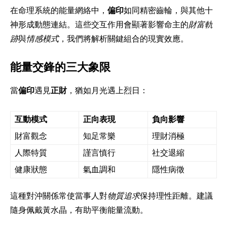
在命理系統的能量網絡中，
偏印
如同精密齒輪，與其他十
神形成動態連結。這些交互作用會顯著影響命主的
財富軌
跡
與
情感模式
，我們將解析關鍵組合的現實效應。
能量交鋒的三大象限
當
偏印
遇見
正財
，猶如月光遇上烈日：
互動模式
正向表現
負向影響
財富觀念
知足常樂
理財消極
人際特質
謹言慎行
社交退縮
健康狀態
氣血調和
隱性病徵
這種對沖關係常使當事人對
物質追求
保持理性距離。建議
隨身佩戴黃水晶，有助平衡能量流動。