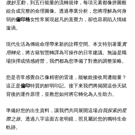
微妙互動
，到五行能量的流轉規律，每項元素都像拼圖般
組合成完整的命理圖像。透過專業分析，您將理解為何身
弱的
偏印格
女性常展現超凡的直覺力，卻也容易陷入情緒
漩渦。
現代生活為傳統命理帶來新的詮釋空間。本文特別著重
實
用轉化
，將古籍智慧轉譯為可操作的日常建議。無論是職
場抉擇或情感經營，我們都為您準備了對應的調整策略。
您是否常感覺自己像精密的雷達，能敏銳接收周遭能量？
這正是
偏印
特質的鮮明印記。接下來我們將揭開這份天賦
背後的運作原理，並教您如何將它轉化為人生助力。
準備好您的出生資料，讓我們共同展開這場
自我探索的星
際之旅
。透過八字這面古老明鏡，照見屬於您的獨特生命
軌跡。