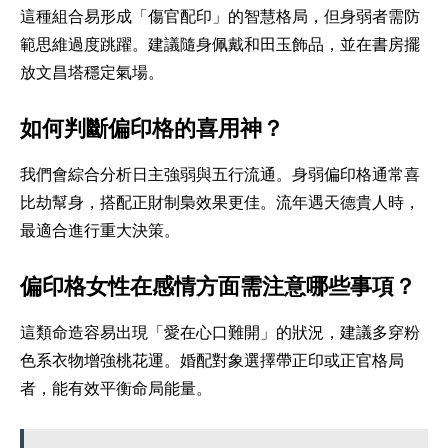
這種組合易形成「傷官配印」的智慧格局，但身弱者需防
範思維過度跳躍。建議隨身佩戴和田玉飾品，並在書房擺
放文昌塔穩定氣場。
如何判斷偏印格的喜用神？
我們會綜合分析日主強弱與五行流通。身弱偏印格通常喜
比劫幫身，搭配正財制梟效果更佳。流年遇天德貴人時，
最適合進行重大決策。
偏印格女性在感情方面需注意哪些事項？
這類命造容易出現「愛在心口難開」的狀況，建議多穿粉
色系衣物增強桃花運。婚配對象選擇帶正印或正官格局
者，能有效平衡命局能量。