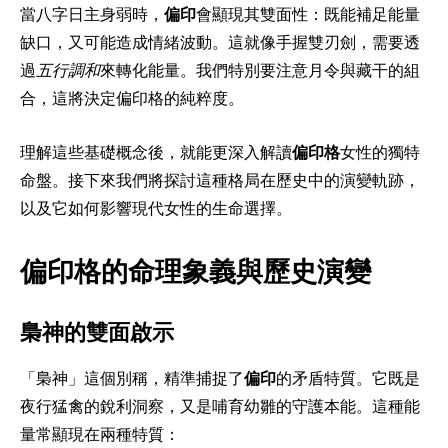
當八字日主身弱時，
偏印
會顯現其雙面性：既能補足能量
缺口，又可能造成情緒波動。這就像手握雙刃劍，需要透
過
五行調和
來轉化能量。我們特別要注意月令與藏干的組
合，這將決定偏印格的純粹度。
理解這些基礎概念後，就能更深入解讀
偏印格
女性的獨特
命盤。接下來我們將探討這種格局在歷史中的演變軌跡，
以及它如何影響現代女性的生命選擇。
偏印格的命理象義與歷史演變
梟神的雙面啟示
「梟神」這個別稱，精準捕捉了
偏印
的矛盾特質。它既是
夜行猛禽的銳利洞察，又是哺育幼雛的守護本能。這種能
量常顯現在兩種特質：