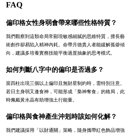
FAQ
偏印格女性身弱會帶來哪些性格特質？
我們觀察到這類命局常顯現敏感細膩的思維特質，擅長藝
術創作卻易陷入精神內耗。命帶月德貴人者能緩解孤僻傾
向，建議多培養實務技能平衡過度抽象的思考模式。
如何判斷八字中的偏印是否過多？
當四柱出現三個以上偏印且無財星制約時，需特別注意。
若日主身弱又逢食神，可能形成「梟神奪食」的格局，此
時佩戴黃水晶有助增強土行能量。
偏印格與食神產生沖剋時該如何化解？
我們建議採用「以財通關」策略，隨身攜帶紅色飾品增強