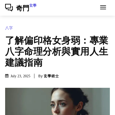
玄學
奇門
八字
了解偏印格女身弱：專業
八字命理分析與實用人生
建議指南
By
玄學術士
July 23, 2025