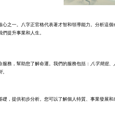
核心之一。八字正官格代表著才智和領導能力。分析這個
我們提升事業和人生。
命服務，幫助您了解命運。我們的服務包括：
八字簡批
、
析
。
基礎，提供初步分析。您可以了解個人特質、事業發展和