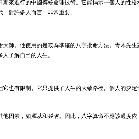
日期來進行的中國傳統命理技術。它能揭示一個人的性格
代，對許多人而言，非常重要。
命大師。他使用的是較為準確的八字批命方法。青木先生
多人了解自己的人生。
但它也有限制。它只提供了人生的大致路徑。個人的決定
其他因素，如
風水
和
姓名
。因此，八字算命不應該過度依