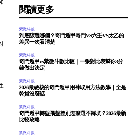
和
閱讀更多
紫微斗數
到底該選哪個？奇門遁甲奇門VS六壬VS太乙的
差異一次看清楚
對
紫微斗數
奇門遁甲vs紫微斗數比較｜一張對比表幫你3分
鐘做出決定
紫微斗數
性
2026最硬核的奇門遁甲用神取用方法教學｜全是
乾貨沒廢話
紫微斗數
奇門遁甲轉盤飛盤差別怎麼選不踩坑？2026最新
比較攻略
紫微斗數