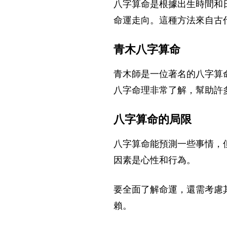
八字算命是根據出生時間和
命運走向。這種方法來自古
青木八字算命
青木師是一位著名的八字算
八字命理非常了解，幫助許
八字算命的局限
八字算命能預測一些事情，
因素是心性和行為。
要全面了解命運，還需考慮
賴。