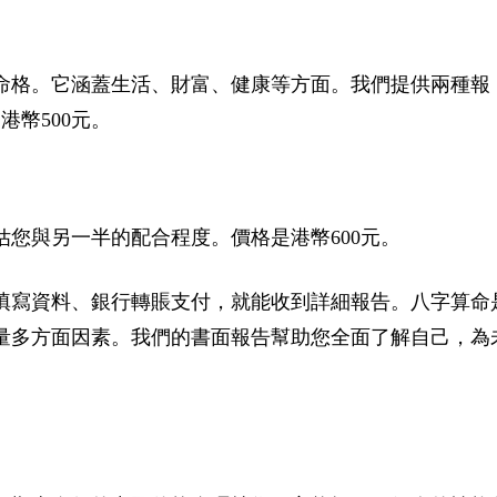
命格。它涵蓋生活、財富、健康等方面。我們提供兩種報
港幣500元。
估您與另一半的配合程度。價格是港幣600元。
填寫資料、銀行轉賬支付，就能收到詳細報告。八字算命
量多方面因素。我們的書面報告幫助您全面了解自己，為