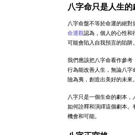
八字命只是人生的
八字命盤不等於命運的絕對
命運觀
認為，個人的心性和
可能會陷入自我預言的陷阱
我們應該把八字命看作參考
行為能改善人生，無論八字
險為夷，創造出美好的未來
八字只是一個生命的劇本，
如何詮釋和演繹這個劇本。
機會和可能。