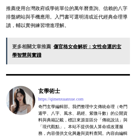
推薦使用台灣政府或學術單位的萬年曆查詢、信賴的八字
排盤網站與手機應用。入門書可選明清或近代經典命理導
讀，輔以實例練習增進理解。
更多相關文章推薦
傷官格女命解析：女性命運的玄
學智慧與實踐
玄學術士
https://qimenxuanxue.com
奇門玄學編輯部。我們整理中文傳統命理（奇門
遁甲、八字、風水、易經、紫微斗數）的公開資
料與典籍記載，標註來源並區分「傳統說法」與
「現代觀點」。本站不提供個人算命或改運服
務，內容僅供文化興趣與資料查閱。內容由編輯