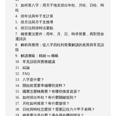
如何算八字：用天干地支排出年柱、月柱、日柱、時
柱
排年法與年干支計算
排月法與月干支推導
排日法與排時法要點
稱骨重法實作：用年、月、日、時求骨重，再對照命
運詩訣
解析與應用：從八字四柱到骨重解讀的差異與常見誤
區
解讀層級：精細 vs 概略
常見誤區與實務建議
結論
FAQ
八字是什麼？
開始前需要準備哪些資料？
國曆怎麼轉農曆？有哪些換算資源？
如何排出年柱？有什麼關鍵規則？
月柱如何推算？有什麼捷徑？
日柱與時柱怎麼排？需要記住六十甲子表嗎？
稱骨重法是什麼？適合用在哪些情況？