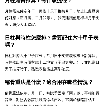
月柱如何推算？有什麼捷徑？
月柱需先確定年干，再依十天干推轉月干，地支以農曆月
份對應（正月寅、二月卯等）。我們建議使用標準月干支
表，減少人工錯誤。
日柱與時柱怎麼排？需要記住六十甲子表
嗎？
日柱對應六十甲子序列，常用日干支查表或線上計算法。
時柱依出生時辰對應十二地支（子丑寅卯…），並以當日
天干推算時干。熟悉表格能提高準確度。
稱骨重法是什麼？適合用在哪些情況？
稱骨重法依年、月、日、時賦予固定「兩」數，再相加得
骨重，對照古歌詩訣以看命格吉凶。它屬於概略評估工