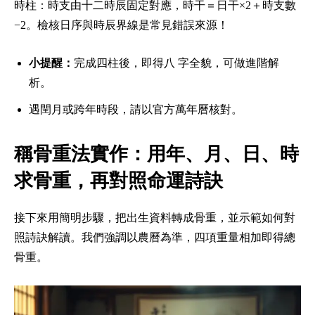
時柱：時支由十二時辰固定對應，時干＝日干×2＋時支數
−2。檢核日序與時辰界線是常見錯誤來源！
小提醒：
完成四柱後，即得八 字全貌，可做進階解
析。
遇閏月或跨年時段，請以官方萬年曆核對。
稱骨重法實作：用年、月、日、時
求骨重，再對照命運詩訣
接下來用簡明步驟，把出生資料轉成骨重，並示範如何對
照詩訣解讀。我們強調以農曆為準，四項重量相加即得總
骨重。