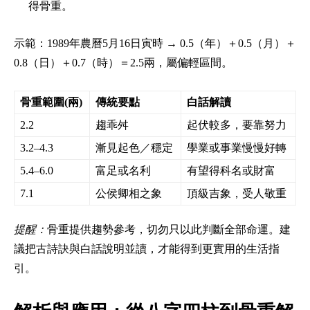
得骨重。
示範：1989年農曆5月16日寅時 → 0.5（年）＋0.5（月）＋
0.8（日）＋0.7（時）＝2.5兩，屬偏輕區間。
骨重範圍(兩)
傳統要點
白話解讀
2.2
趨乖舛
起伏較多，要靠努力
3.2–4.3
漸見起色／穩定
學業或事業慢慢好轉
5.4–6.0
富足或名利
有望得科名或財富
7.1
公侯卿相之象
頂級吉象，受人敬重
提醒：
骨重提供趨勢參考，切勿只以此判斷全部命運。建
議把古詩訣與白話說明並讀，才能得到更實用的生活指
引。