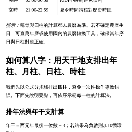
卯時
05:00-06:59
以24小時制避免誤判
亥時
21:00-22:59
夏令時間請核對歷史時區
提示：
稱骨與四柱的計算都以農曆為準。若不確定農曆生
日，可查萬年曆或使用國內的農曆轉換工具，確保當年序
日與日柱對應正確。
如何算八字：用天干地支排出年
柱、月柱、日柱、時柱
我們先以公式分步驟排出四柱，避免一次性操作導致錯
誤。下面先說明要點，再依序示範每一柱的計算法。
排年法與年干支計算
年干＝西元年最後一位數 − 3；若結果為負數則加10循環