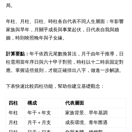
局。
年柱、月柱、日柱、時柱各自代表不同人生層面：年影響
家族與早年，月關乎成長與事業起伏，日代表自我與婚
姻，時則映照晚年與子女緣。
計算要點：
年干依西元尾數換算法，月干由年干推導，日
柱需用當年序日與六十甲子對照，時柱以十二時辰固定對
應。掌握這些規則，才能正確排出八字，做進一步解讀。
下表快速比較四柱功能，幫助你建立基礎觀念：
四柱
構成
代表層面
年柱
年干＋年支
家族背景、早年基調
月柱
月干＋月支
成長環境、青年際遇