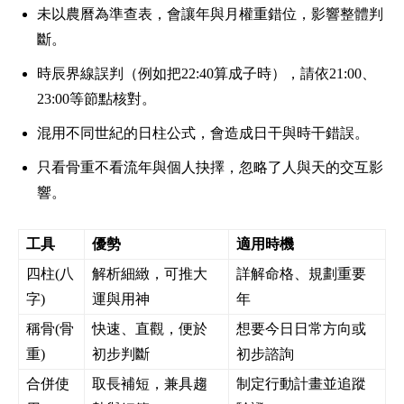
未以農曆為準查表，會讓年與月權重錯位，影響整體判
斷。
時辰界線誤判（例如把22:40算成子時），請依21:00、
23:00等節點核對。
混用不同世紀的日柱公式，會造成日干與時干錯誤。
只看骨重不看流年與個人抉擇，忽略了人與天的交互影
響。
工具
優勢
適用時機
四柱(八
解析細緻，可推大
詳解命格、規劃重要
字)
運與用神
年
稱骨(骨
快速、直觀，便於
想要今日日常方向或
重)
初步判斷
初步諮詢
合併使
取長補短，兼具趨
制定行動計畫並追蹤