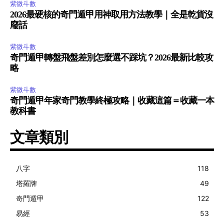
紫微斗數
2026最硬核的奇門遁甲用神取用方法教學｜全是乾貨沒
廢話
紫微斗數
奇門遁甲轉盤飛盤差別怎麼選不踩坑？2026最新比較攻
略
紫微斗數
奇門遁甲年家奇門教學終極攻略｜收藏這篇＝收藏一本
教科書
文章類別
八字
118
塔羅牌
49
奇門遁甲
122
易經
53