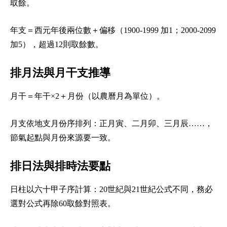
取餘。
年支＝西元年後兩位數＋偏移（1900-1999 加1；2000-2099
加5），超過12則取餘數。
排月法與月干支推導
月干＝年干×2＋月份（以農曆月為單位）。
月支依地支月份序排列：正月寅、二月卯、三月辰……，
節氣起點與月份來源要一致。
排日法與排時法要點
日柱以六十甲子序計算：20世紀與21世紀公式不同，務必
選對公式再除60取餘對照表。