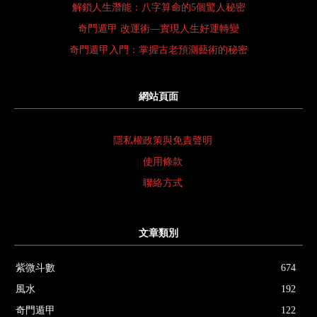
解鎖人生潛能：八字算命的5個驚人秘密
奇門遁甲 改運術—實現人生好運轉變
奇門遁甲入門：掌握古老預測藝術的秘密
網站頁面
隱私權政策與免責聲明
使用條款
聯絡方式
文章類別
紫微斗數
674
風水
192
奇門遁甲
122