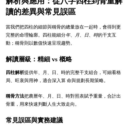
解析與應用：從八字四柱到骨重解
讀的差異與常見誤區
當我們把四柱的細節與稱骨的總量放在一起時，會得到更
完整的命理輪廓。四柱能細分
年
、
月
、
日
、
時
的干支互
動；稱骨則以數值快速呈現趨勢。
解讀層級：精細 vs 概略
四柱解析
提供年、月、日、時的完整干支組合，可細看格
局、旺衰與用神，適合深入算 命與規劃長期策略。
稱骨方法
把農曆年、月、日、時對照表賦予重量，合計出
骨重，用來快速判斷人生大致走向。
常見誤區與實務建議