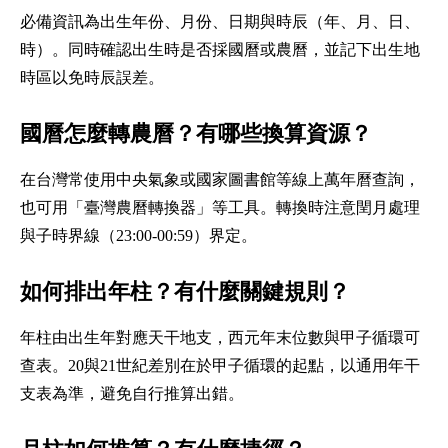
必備資訊為出生年份、月份、日期與時辰（年、月、日、
時）。同時確認出生時是否採國曆或農曆，並記下出生地
時區以免時辰誤差。
國曆怎麼轉農曆？有哪些換算資源？
在台灣常使用中央氣象或國家圖書館等線上萬年曆查詢，
也可用「臺灣農曆轉換器」等工具。轉換時注意閏月處理
與子時界線（23:00-00:59）界定。
如何排出年柱？有什麼關鍵規則？
年柱由出生年對應天干地支，西元年末位數與甲子循環可
查表。20與21世紀差別在於甲子循環的起點，以通用年干
支表為準，避免自行推算出錯。