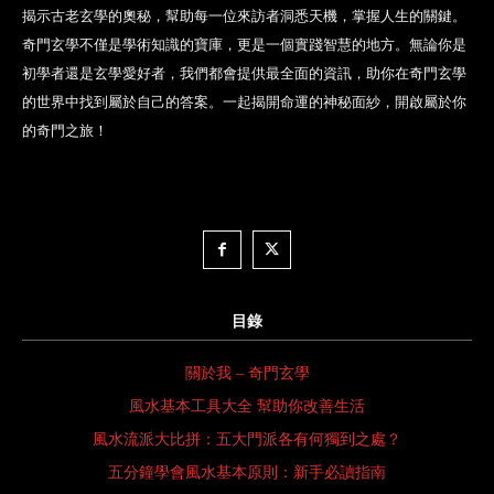
揭示古老玄學的奧秘，幫助每一位來訪者洞悉天機，掌握人生的關鍵。
奇門玄學不僅是學術知識的寶庫，更是一個實踐智慧的地方。無論你是
初學者還是玄學愛好者，我們都會提供最全面的資訊，助你在奇門玄學
的世界中找到屬於自己的答案。一起揭開命運的神秘面紗，開啟屬於你
的奇門之旅！
目錄
關於我 – 奇門玄學
風水基本工具大全 幫助你改善生活
風水流派大比拼：五大門派各有何獨到之處？
五分鐘學會風水基本原則：新手必讀指南