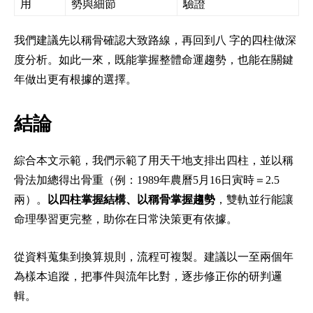
用
勢與細節
驗證
我們建議先以稱骨確認大致路線，再回到八 字的四柱做深
度分析。如此一來，既能掌握整體命運趨勢，也能在關鍵
年做出更有根據的選擇。
結論
綜合本文示範，我們示範了用天干地支排出四柱，並以稱
骨法加總得出骨重（例：1989年農曆5月16日寅時＝2.5
兩）。
以四柱掌握結構、以稱骨掌握趨勢
，雙軌並行能讓
命理學習更完整，助你在日常決策更有依據。
從資料蒐集到換算規則，流程可複製。建議以一至兩個年
為樣本追蹤，把事件與流年比對，逐步修正你的研判邏
輯。