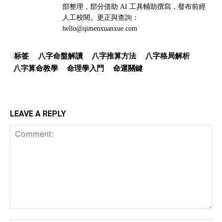
部整理，部分借助 AI 工具輔助撰寫，發布前經
人工校閱。更正與查詢：
hello@qimenxuanxue.com
八字命盤解讀
八字推算方法
八字格局解析
标签
八字算命教學
命理學入門
命運關鍵
LEAVE A REPLY
Comment: