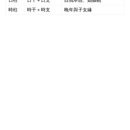
日柱
日干＋日支
自我本體、婚姻觀
時柱
時干＋時支
晚年與子女緣