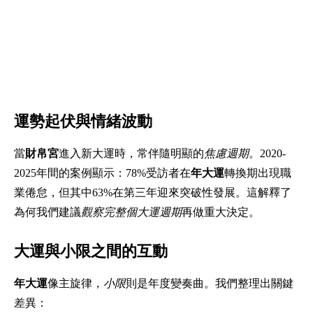
運勢起伏與情緒波動
當
財帛宮
進入新大運時，常伴隨明顯的
焦慮週期
。2020-
2025年間的案例顯示：78%受訪者在
年大運
轉換期出現職
業倦怠，但其中63%在第三年迎來突破性發展。這解釋了
為何我們建議
觀察完整個大運週期
再做重大決定。
大運與小限之間的互動
年大運
像主旋律，
小限
則是年度變奏曲。我們整理出關鍵
差異：