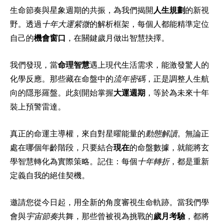
生命節奏與星象週期的共振，為我們揭開
人生規劃
的新視
野。透過
十年大運紫微
的解析框架，每個人都能精準定位
自己的
機會窗口
，在關鍵歲月做出智慧抉擇。
我們發現，當
命理智慧
遇上現代生活需求，能激發驚人的
化學反應。那些藏在命盤中的
流年密碼
，正是調整人生航
向的隱形羅盤。此刻開始掌握
大運週期
，等於為未來十年
裝上預警雷達。
真正的命運主導權，來自對星曜能量的
動態解讀
。無論正
處在哪個年齡階段，只要結合
現在
的命盤數據，就能將玄
學智慧轉化為實際策略。記住：每個
十年轉折
，都是重新
定義自我的絕佳契機。
邀請您從今日起，用全新的角度審視生命軌跡。當我們學
會與
宇宙節奏
共舞，那些曾被視為挑戰的
歲月考驗
，都將