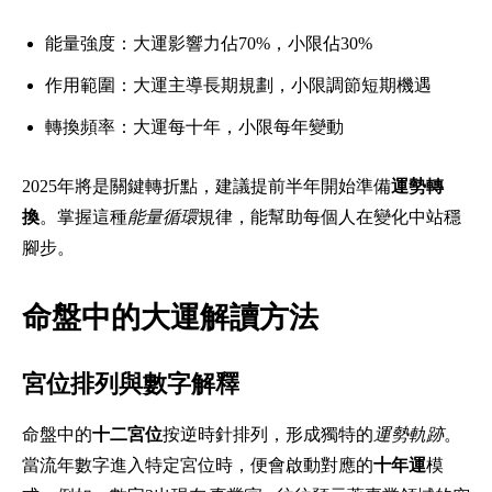
能量強度：大運影響力佔70%，小限佔30%
作用範圍：大運主導長期規劃，小限調節短期機遇
轉換頻率：大運每十年，小限每年變動
2025年將是關鍵轉折點，建議提前半年開始準備
運勢轉
換
。掌握這種
能量循環
規律，能幫助每個人在變化中站穩
腳步。
命盤中的大運解讀方法
宮位排列與數字解釋
命盤中的
十二宮位
按逆時針排列，形成獨特的
運勢軌跡
。
當流年數字進入特定宮位時，便會啟動對應的
十年運
模