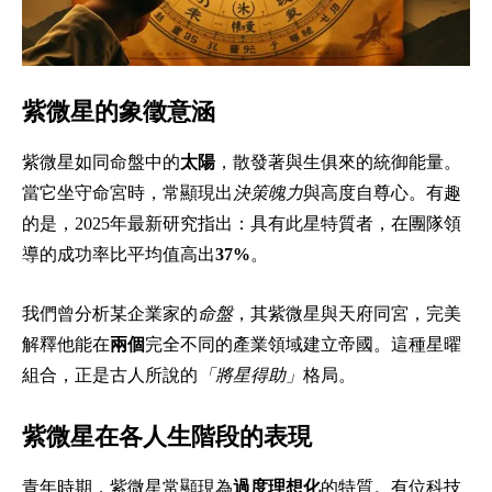
紫微星的象徵意涵
紫微星如同命盤中的
太陽
，散發著與生俱來的統御能量。
當它坐守命宮時，常顯現出
決策魄力
與高度自尊心。有趣
的是，2025年最新研究指出：具有此星特質者，在團隊領
導的成功率比平均值高出
37%
。
我們曾分析某企業家的
命盤
，其紫微星與天府同宮，完美
解釋他能在
兩個
完全不同的產業領域建立帝國。這種星曜
組合，正是古人所說的
「將星得助」
格局。
紫微星在各人生階段的表現
青年時期，紫微星常顯現為
過度理想化
的特質。有位科技