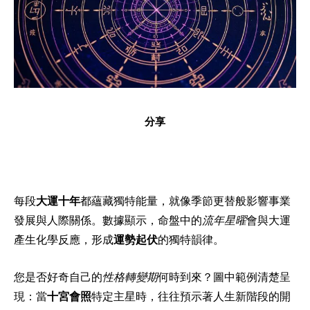
分享
每段
大運十年
都蘊藏獨特能量，就像季節更替般影響事業
發展與人際關係。數據顯示，命盤中的
流年星曜
會與大運
產生化學反應，形成
運勢起伏
的獨特韻律。
您是否好奇自己的
性格轉變期
何時到來？圖中範例清楚呈
現：當
十宮會照
特定主星時，往往預示著人生新階段的開