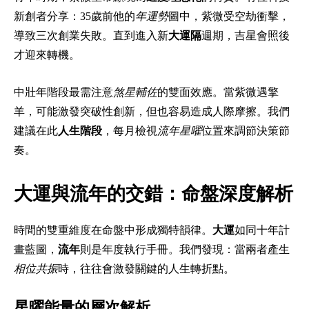
新創者分享：35歲前他的
年運勢
圖中，紫微受空劫衝擊，
導致三次創業失敗。直到進入新
大運隔
週期，吉星會照後
才迎來轉機。
中壯年階段最需注意
煞星輔佐
的雙面效應。當紫微遇擎
羊，可能激發突破性創新，但也容易造成人際摩擦。我們
建議在此
人生階段
，每月檢視
流年星曜
位置來調節決策節
奏。
大運與流年的交錯：命盤深度解析
時間的雙重維度在命盤中形成獨特韻律。
大運
如同十年計
畫藍圖，
流年
則是年度執行手冊。我們發現：當兩者產生
相位共振
時，往往會激發關鍵的人生轉折點。
星曜能量的層次解析