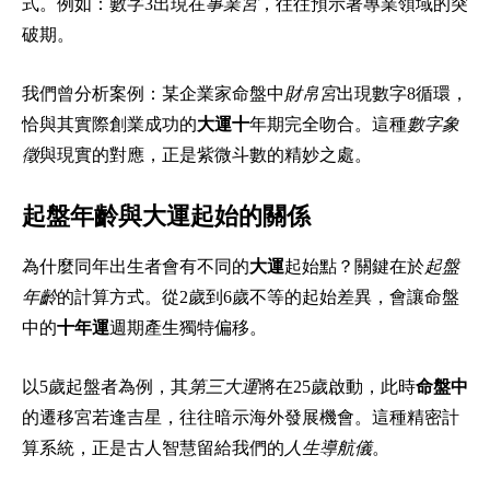
式。例如：數字3出現在
事業宮
，往往預示著專業領域的突
破期。
我們曾分析案例：某企業家命盤中
財帛宮
出現數字8循環，
恰與其實際創業成功的
大運十
年期完全吻合。這種
數字象
徵
與現實的對應，正是紫微斗數的精妙之處。
起盤年齡與大運起始的關係
為什麼同年出生者會有不同的
大運
起始點？關鍵在於
起盤
年齡
的計算方式。從2歲到6歲不等的起始差異，會讓命盤
中的
十年運
週期產生獨特偏移。
以5歲起盤者為例，其
第三大運
將在25歲啟動，此時
命盤中
的遷移宮若逢吉星，往往暗示海外發展機會。這種精密計
算系統，正是古人智慧留給我們的
人生導航儀
。