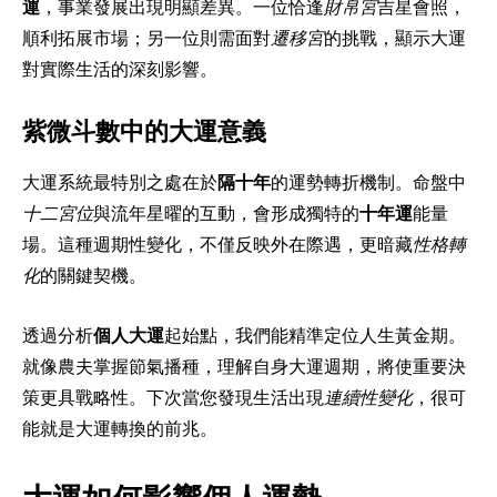
運
，事業發展出現明顯差異。一位恰逢
財帛宮
吉星會照，
順利拓展市場；另一位則需面對
遷移宮
的挑戰，顯示大運
對實際生活的深刻影響。
紫微斗數中的大運意義
大運系統最特別之處在於
隔十年
的運勢轉折機制。命盤中
十二宮位
與流年星曜的互動，會形成獨特的
十年運
能量
場。這種週期性變化，不僅反映外在際遇，更暗藏
性格轉
化
的關鍵契機。
透過分析
個人大運
起始點，我們能精準定位人生黃金期。
就像農夫掌握節氣播種，理解自身大運週期，將使重要決
策更具戰略性。下次當您發現生活出現
連續性變化
，很可
能就是大運轉換的前兆。