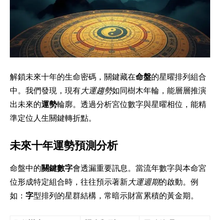
解鎖未來十年的生命密碼，關鍵藏在
命盤
的星曜排列組合
中。我們發現，現有
大運趨勢
如同樹木年輪，能層層推演
出未來的
運勢
輪廓。透過分析宮位數字與星曜相位，能精
準定位人生關鍵轉折點。
未來十年運勢預測分析
命盤中的
關鍵數字
會透漏重要訊息。當流年數字與本命宮
位形成特定組合時，往往預示著新
大運週期
的啟動。例
如：
字
型排列的星群結構，常暗示財富累積的黃金期。