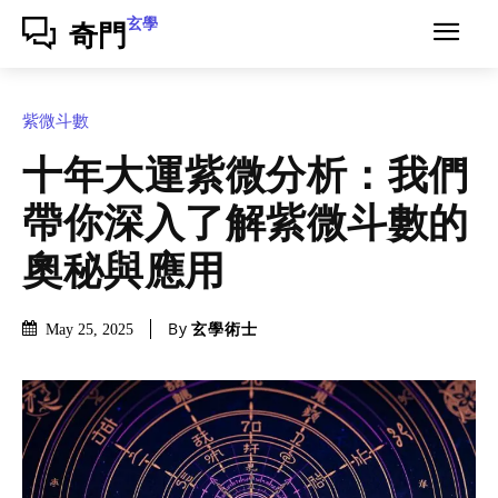
玄學
奇門
紫微斗數
十年大運紫微分析：我們
帶你深入了解紫微斗數的
奧秘與應用
By
玄學術士
May 25, 2025