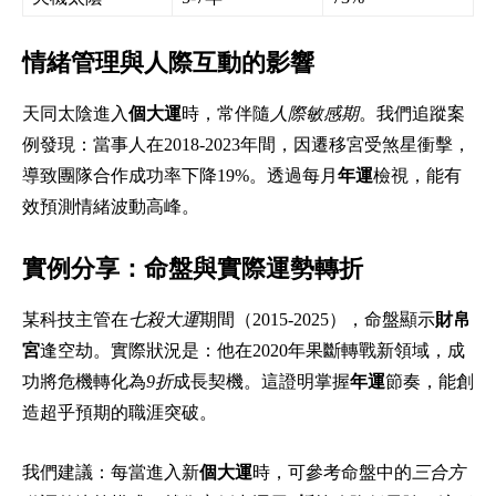
情緒管理與人際互動的影響
天同太陰進入
個大運
時，常伴隨
人際敏感期
。我們追蹤案
例發現：當事人在2018-2023年間，因遷移宮受煞星衝擊，
導致團隊合作成功率下降19%。透過每月
年運
檢視，能有
效預測情緒波動高峰。
實例分享：命盤與實際運勢轉折
某科技主管在
七殺大運
期間（2015-2025），命盤顯示
財帛
宮
逢空劫。實際狀況是：他在2020年果斷轉戰新領域，成
功將危機轉化為
9折
成長契機。這證明掌握
年運
節奏，能創
造超乎預期的職涯突破。
我們建議：每當進入新
個大運
時，可參考命盤中的
三合方