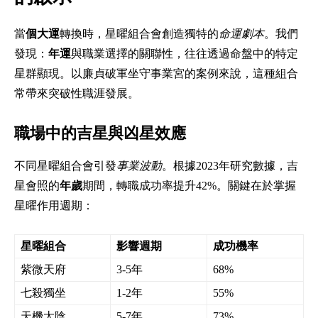
當
個大運
轉換時，星曜組合會創造獨特的
命運劇本
。我們
發現：
年運
與職業選擇的關聯性，往往透過命盤中的特定
星群顯現。以廉貞破軍坐守事業宮的案例來說，這種組合
常帶來突破性職涯發展。
職場中的吉星與凶星效應
不同星曜組合會引發
事業波動
。根據2023年研究數據，吉
星會照的
年歲
期間，轉職成功率提升42%。關鍵在於掌握
星曜作用週期：
星曜組合
影響週期
成功機率
紫微天府
3-5年
68%
七殺獨坐
1-2年
55%
天機太陰
5-7年
73%