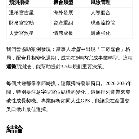
預測指標
機會類型
風險管理
遷移宮吉星
海外發展
人際磨合
財帛宮空劫
資產重組
現金流控管
夫妻宮煞星
情感成長
溝通強化
我們曾協助案例發現：當事人
命盤
中出現「三奇嘉會」格
局，配合
月
相變化週期，成功在5年內完成事業轉型。這種
運勢
預測法，能幫助提前3-5年規劃重要決策。
每個
大運
都像季節轉換，隱藏獨特發展窗口。2026-2036年
間，特別要注意
字
型宮位結構的變化，這類排列常帶來突
破性成長契機。專業解析如同人生GPS，能讓您在命運交
叉口做出最佳選擇。
結論