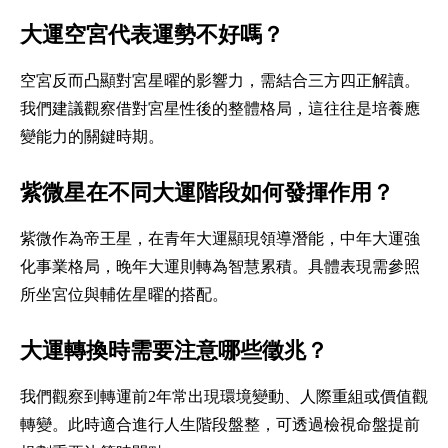
大運空宮代表運勢不好嗎？
空宮反而凸顯對宮星曜的影響力，需結合三方四正解讀。
我們建議觀察借對宮星性後的整體格局，這往往是培養應
變能力的關鍵時期。
紫微星在不同大運階段如何發揮作用？
紫微作為帝王星，在青年大運顯現領導潛能，中年大運強
化事業格局，晚年大運則轉為智慧累積。具體表現需參照
所坐宮位與輔佐星曜的搭配。
大運轉換時需要注意哪些徵兆？
我們觀察到轉運前2年常出現環境變動、人際重組或價值觀
轉變。此時適合進行人生階段盤整，可透過檢視命盤提前