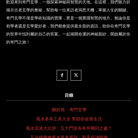
歡迎來到奇門玄學，一個探索神秘與智慧的天地。在這裡，我們致力於
揭示古老玄學的奧秘，幫助每一位來訪者洞悉天機，掌握人生的關鍵。
奇門玄學不僅是學術知識的寶庫，更是一個實踐智慧的地方。無論你是
初學者還是玄學愛好者，我們都會提供最全面的資訊，助你在奇門玄學
的世界中找到屬於自己的答案。一起揭開命運的神秘面紗，開啟屬於你
的奇門之旅！
目錄
關於我 – 奇門玄學
風水基本工具大全 幫助你改善生活
風水流派大比拼：五大門派各有何獨到之處？
五分鐘學會風水基本原則：新手必讀指南