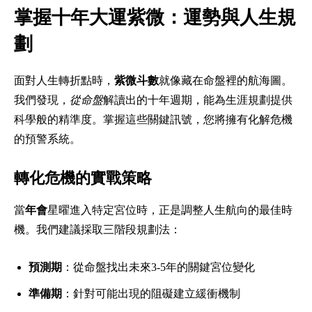
掌握十年大運紫微：運勢與人生規
劃
面對人生轉折點時，
紫微斗數
就像藏在命盤裡的航海圖。
我們發現，
從命盤
解讀出的十年週期，能為生涯規劃提供
科學般的精準度。掌握這些關鍵訊號，您將擁有化解危機
的預警系統。
轉化危機的實戰策略
當
年會
星曜進入特定宮位時，正是調整人生航向的最佳時
機。我們建議採取三階段規劃法：
預測期
：從命盤找出未來3-5年的關鍵宮位變化
準備期
：針對可能出現的阻礙建立緩衝機制