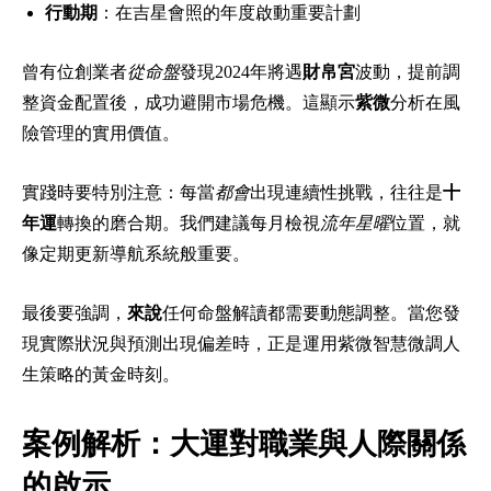
行動期
：在吉星會照的年度啟動重要計劃
曾有位創業者
從命盤
發現2024年將遇
財帛宮
波動，提前調
整資金配置後，成功避開市場危機。這顯示
紫微
分析在風
險管理的實用價值。
實踐時要特別注意：每當
都會
出現連續性挑戰，往往是
十
年運
轉換的磨合期。我們建議每月檢視
流年星曜
位置，就
像定期更新導航系統般重要。
最後要強調，
來說
任何命盤解讀都需要動態調整。當您發
現實際狀況與預測出現偏差時，正是運用紫微智慧微調人
生策略的黃金時刻。
案例解析：大運對職業與人際關係
的啟示