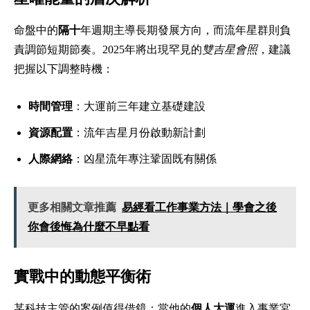
命盤中的
隔十
年週期主導長期發展方向，而流年星群則負
責調節短期節奏。2025年將出現罕見的
雙吉星會照
，建議
把握以下調整時機：
時間管理
：大運前三年建立基礎建設
資源配置
：流年吉星月份啟動新計劃
人際網絡
：凶星流年專注鞏固既有關係
更多相關文章推薦
易經看工作事業方法｜學會之後
你會後悔為什麼不早點看
實戰中的動態平衡術
某科技主管的案例值得借鏡：當他的
個人大運
進入事業宮