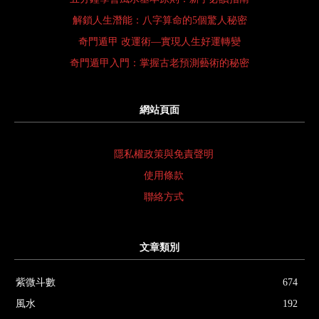
解鎖人生潛能：八字算命的5個驚人秘密
奇門遁甲 改運術—實現人生好運轉變
奇門遁甲入門：掌握古老預測藝術的秘密
網站頁面
隱私權政策與免責聲明
使用條款
聯絡方式
文章類別
紫微斗數
674
風水
192