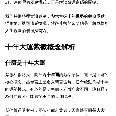
啟。這種
星象互動
模式，正是解讀命運密碼的關鍵。
我們特別整理實證案例，帶您掌握
十年運勢
的觀察重點。
從創業時機到情感抉擇，紫微斗數的智慧結晶，將成為您
人生規劃的
最佳指南針
。
十年大運紫微概念解析
什麼是十年大運
紫微斗數將人生劃分為
十年運
的觀察單位，這正是
大運
的
核心概念。當命宮主星進入新宮位時，便會啟動為期十年
的運勢模式。有趣的是，每個人
起盤年齡
不同，這解釋了
為何同齡者可能處於不同的大運階段。
我們曾遇過案例：兩位35歲創業者，因處於不同
個人大