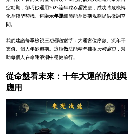
空劫期，卻巧妙運用2023流年
祿存星
效應，成功將危機轉
化為轉型契機。這顯示
年運
細節能為長期規劃提供微調空
間。
我們建議每季檢視
三組關鍵數字
：大運宮位序數、流年干
支值、個人年齡週期。這種
做
法能精準捕捉
天時窗口
，幫
助每個人在命運浪潮中穩健前行。
從命盤看未來：十年大運的預測與
應用