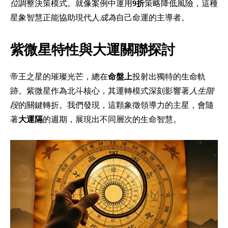
位
調整決策模式。就像案例中運用
9折
策略降低風險，這種
星象智慧正能協助現代人
成為
自己命運的主導者。
紫微星特性與大運關聯探討
帝王之星的璀璨光芒，總在
命盤上
投射出獨特的生命軌
跡。紫微星作為北斗核心，其運轉模式深刻影響著
人生階
段
的關鍵轉折。我們發現，這顆象徵領導力的主星，會隨
著
大運隔
的週期，展現出不同層次的生命智慧。