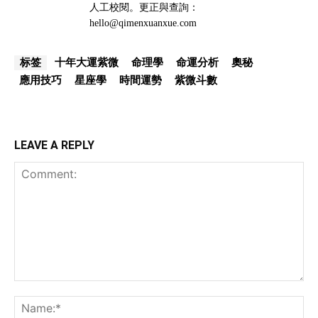
人工校閱。更正與查詢：
hello@qimenxuanxue.com
十年大運紫微
命理學
命運分析
奧秘
标签
應用技巧
星座學
時間運勢
紫微斗數
LEAVE A REPLY
Comment:
Na