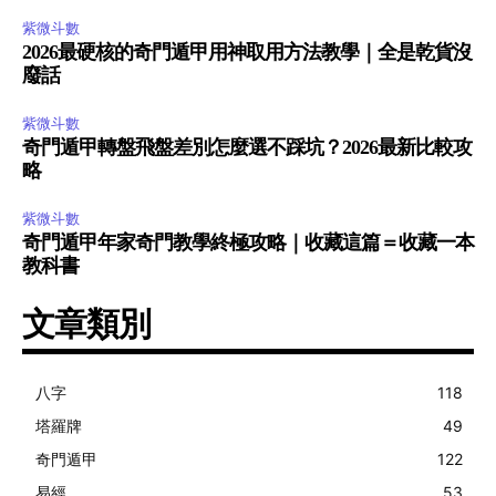
紫微斗數
2026最硬核的奇門遁甲用神取用方法教學｜全是乾貨沒
廢話
紫微斗數
奇門遁甲轉盤飛盤差別怎麼選不踩坑？2026最新比較攻
略
紫微斗數
奇門遁甲年家奇門教學終極攻略｜收藏這篇＝收藏一本
教科書
文章類別
八字
118
塔羅牌
49
奇門遁甲
122
易經
53