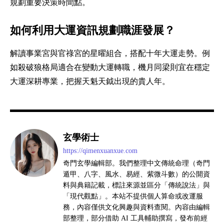
規劃重要決策時間點。
如何利用大運資訊規劃職涯發展？
解讀事業宮與官祿宮的星曜組合，搭配十年大運走勢。例
如殺破狼格局適合在變動大運轉職，機月同梁則宜在穩定
大運深耕專業，把握天魁天鉞出現的貴人年。
玄學術士
https://qimenxuanxue.com
奇門玄學編輯部。我們整理中文傳統命理（奇門
遁甲、八字、風水、易經、紫微斗數）的公開資
料與典籍記載，標註來源並區分「傳統說法」與
「現代觀點」。本站不提供個人算命或改運服
務，內容僅供文化興趣與資料查閱。內容由編輯
部整理，部分借助 AI 工具輔助撰寫，發布前經