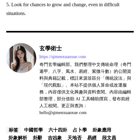
5. Look for chances to grow and change, even in difficult
situations.
玄學術士
https://qimenxuanxue.com
奇門玄學編輯部。我們整理中文傳統命理（奇門
遁甲、八字、風水、易經、紫微斗數）的公開資
料與典籍記載，標註來源並區分「傳統說法」與
「現代觀點」。本站不提供個人算命或改運服
務，內容僅供文化興趣與資料查閱。內容由編輯
部整理，部分借助 AI 工具輔助撰寫，發布前經
人工校閱。更正與查詢：
hello@qimenxuanxue.com
中國哲學
六十四卦
占卜學
卦象應用
标签
卦象解析
卦辭
吉凶象
天地否
易經
段文昌