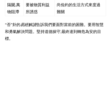
隔閡,萬
要被物質利益
尚俭約的生活方式來度過
物阻滯
所誘惑
難關
“否”卦的
易經解讀
告訴我們要面對當前的困難。要用智慧
和勇氣解決問題。堅持道德操守,最終達到轉危為安的目
標。