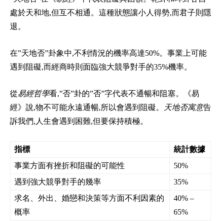
處於天和地,但互不相通。這種狀態讓小人得勢,而君子則隱
退。
在”天地否”卦象中,不利情況的機率高達50%。事業上可能
遇到阻礙,而經商時則面臨強大競爭對手的35%機率。
從
易經哲學
看,”否”卦的”否”字代表不通暢和阻塞。《易
經》說,物不可能永遠通暢,所以會遇到阻礙。
天地否寓意
告
訴我們,人生會遇到困難,但要保持積極。
指標
統計數據
事業方面有挫折和阻礙的可能性
50%
遇到強大競爭對手的幾率
35%
求名、外出、婚戀和決策等方面不利因素的
40% –
概率
65%