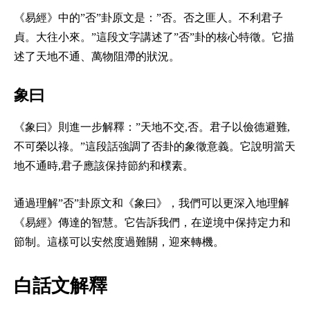
《易經》中的”否”卦原文是：”否。否之匪人。不利君子
貞。大往小來。”這段文字講述了”否”卦的核心特徵。它描
述了天地不通、萬物阻滯的狀況。
象曰
《象曰》則進一步解釋：”天地不交,否。君子以儉德避難,
不可榮以祿。”這段話強調了否卦的象徵意義。它說明當天
地不通時,君子應該保持節約和樸素。
通過理解”否”卦原文和《象曰》，我們可以更深入地理解
《易經》傳達的智慧。它告訴我們，在逆境中保持定力和
節制。這樣可以安然度過難關，迎來轉機。
白話文解釋