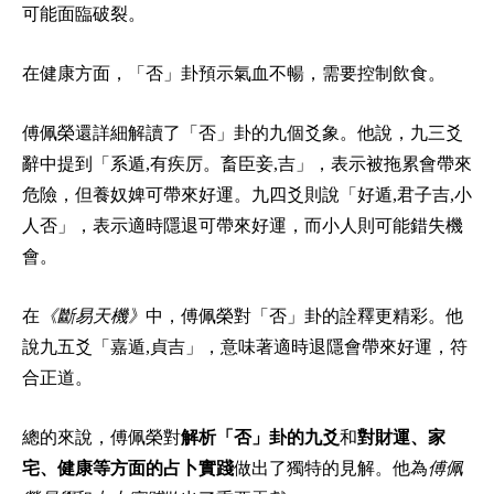
可能面臨破裂。
在健康方面，「否」卦預示氣血不暢，需要控制飲食。
傅佩榮還詳細解讀了「否」卦的九個爻象。他說，九三爻
辭中提到「系遁,有疾厉。畜臣妾,吉」，表示被拖累會帶來
危險，但養奴婢可帶來好運。九四爻則說「好遁,君子吉,小
人否」，表示適時隱退可帶來好運，而小人則可能錯失機
會。
在
《斷易天機》
中，傅佩榮對「否」卦的詮釋更精彩。他
說九五爻「嘉遁,貞吉」，意味著適時退隱會帶來好運，符
合正道。
總的來說，傅佩榮對
解析「否」卦的九爻
和
對財運、家
宅、健康等方面的占卜實踐
做出了獨特的見解。他為
傅佩