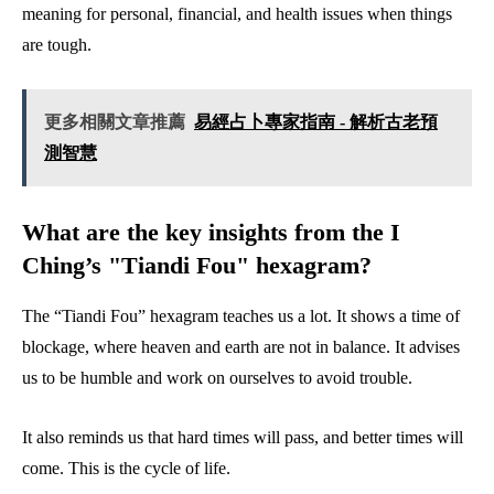
meaning for personal, financial, and health issues when things
are tough.
更多相關文章推薦
易經占卜專家指南 - 解析古老預
測智慧
What are the key insights from the I
Ching’s "Tiandi Fou" hexagram?
The “Tiandi Fou” hexagram teaches us a lot. It shows a time of
blockage, where heaven and earth are not in balance. It advises
us to be humble and work on ourselves to avoid trouble.
It also reminds us that hard times will pass, and better times will
come. This is the cycle of life.