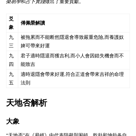
榮易學
和
占卜實踐
做出了重要貢獻。
爻
傅佩榮解讀
象
九
被拖累而不能断然隱退會導致嚴重危險,而養護奴
三
婢可帶來好運
九
君子適時隱退而獲吉利,而小人會因錯失機會而不
四
能致吉
九
適時退隱會帶來好運,符合正道會帶來吉祥的命理
五
法則
天地否解析
大象
“天地否”在《易經》中代表阻礙與困頓。乾卦和坤卦各自