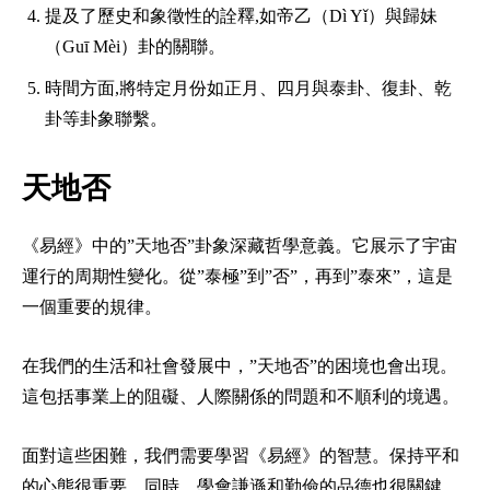
提及了歷史和象徵性的詮釋,如帝乙（Dì Yǐ）與歸妹
（Guī Mèi）卦的關聯。
時間方面,將特定月份如正月、四月與泰卦、復卦、乾
卦等卦象聯繫。
天地否
《易經》中的”天地否”卦象深藏哲學意義。它展示了宇宙
運行的周期性變化。從”泰極”到”否”，再到”泰來”，這是
一個重要的規律。
在我們的生活和社會發展中，”天地否”的困境也會出現。
這包括事業上的阻礙、人際關係的問題和不順利的境遇。
面對這些困難，我們需要學習《易經》的智慧。保持平和
的心態很重要。同時，學會謙遜和勤儉的品德也很關鍵。