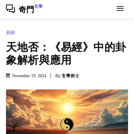
玄學
奇門
易經
天地否：《易經》中的卦
象解析與應用
By
玄學術士
November 19, 2024