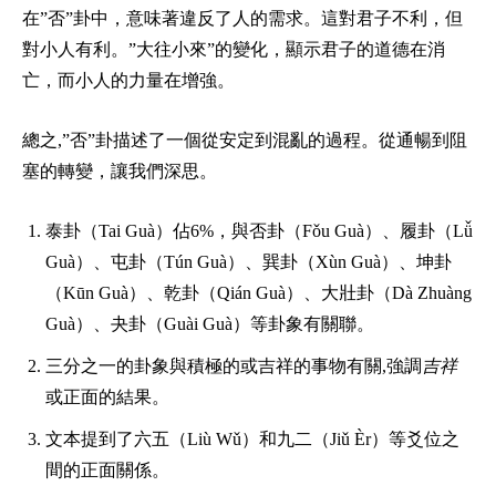
在”否”卦中，意味著違反了人的需求。這對君子不利，但
對小人有利。”大往小來”的變化，顯示君子的道德在消
亡，而小人的力量在增強。
總之,”否”卦描述了一個從安定到混亂的過程。從通暢到阻
塞的轉變，讓我們深思。
泰卦（Tai Guà）佔6%，與否卦（Fǒu Guà）、履卦（Lǚ
Guà）、屯卦（Tún Guà）、巽卦（Xùn Guà）、坤卦
（Kūn Guà）、乾卦（Qián Guà）、大壯卦（Dà Zhuàng
Guà）、夬卦（Guài Guà）等卦象有關聯。
三分之一的卦象與積極的或吉祥的事物有關,強調
吉祥
或正面的結果。
文本提到了六五（Liù Wǔ）和九二（Jiǔ Èr）等爻位之
間的正面關係。