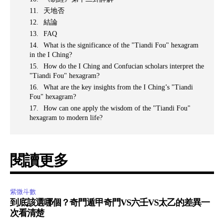
天地否
結論
FAQ
What is the significance of the "Tiandi Fou" hexagram
in the I Ching?
How do the I Ching and Confucian scholars interpret the
"Tiandi Fou" hexagram?
What are the key insights from the I Ching’s "Tiandi
Fou" hexagram?
How can one apply the wisdom of the "Tiandi Fou"
hexagram to modern life?
閱讀更多
紫微斗數
到底該選哪個？奇門遁甲奇門VS六壬VS太乙的差異一
次看清楚