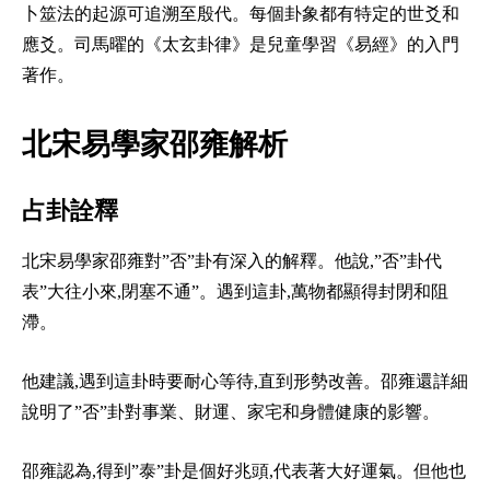
卜筮法的起源可追溯至殷代。每個卦象都有特定的世爻和
應爻。司馬曜的《太玄卦律》是兒童學習《易經》的入門
著作。
北宋易學家邵雍解析
占卦詮釋
北宋易學家邵雍對”否”卦有深入的解釋。他說,”否”卦代
表”大往小來,閉塞不通”。遇到這卦,萬物都顯得封閉和阻
滯。
他建議,遇到這卦時要耐心等待,直到形勢改善。邵雍還詳細
說明了”否”卦對事業、財運、家宅和身體健康的影響。
邵雍認為,得到”泰”卦是個好兆頭,代表著大好運氣。但他也