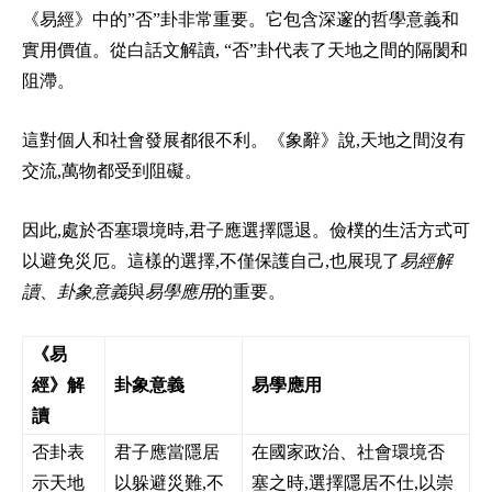
《易經》中的”否”卦非常重要。它包含深邃的哲學意義和
實用價值。從白話文解讀, “否”卦代表了天地之間的隔閡和
阻滯。
這對個人和社會發展都很不利。《象辭》說,天地之間沒有
交流,萬物都受到阻礙。
因此,處於否塞環境時,君子應選擇隱退。儉樸的生活方式可
以避免災厄。這樣的選擇,不僅保護自己,也展現了
易經解
讀
、
卦象意義
與
易學應用
的重要。
《易
經》解
卦象意義
易學應用
讀
否卦表
君子應當隱居
在國家政治、社會環境否
示天地
以躲避災難,不
塞之時,選擇隱居不仕,以崇