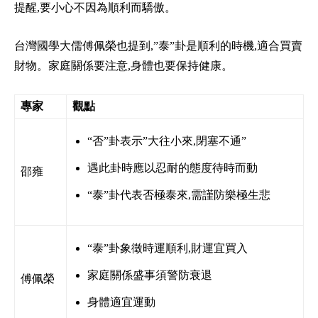
提醒,要小心不因為順利而驕傲。
台灣國學大儒傅佩榮也提到,”泰”卦是順利的時機,適合買賣
財物。家庭關係要注意,身體也要保持健康。
專家
觀點
“否”卦表示”大往小來,閉塞不通”
遇此卦時應以忍耐的態度待時而動
邵雍
“泰”卦代表否極泰來,需謹防樂極生悲
“泰”卦象徵時運順利,財運宜買入
家庭關係盛事須警防衰退
傅佩榮
身體適宜運動