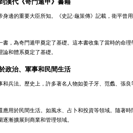
到漢代《奇門遁甲》書籍
帝身邊的重要大臣所知。《史記·龜策傳》記載，衛平曾
一書，為奇門遁甲奠定了基礎。這本書收集了當時的命理
理論和體系奠定了基礎。
於政治、軍事和民間生活
事和兵法。歷史上，許多著名人物如姜子牙、范蠡、張良
還應用於民間生活。如風水、占卜和投資等領域。隨著時
圍逐漸擴展到商業和管理領域。