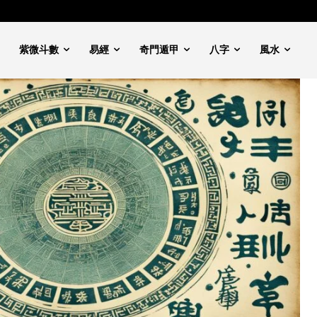
紫微斗數
易經
奇門遁甲
八字
風水