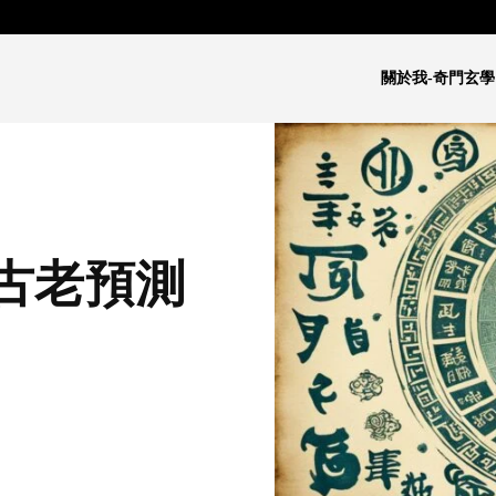
關於我-奇門玄學
古老預測