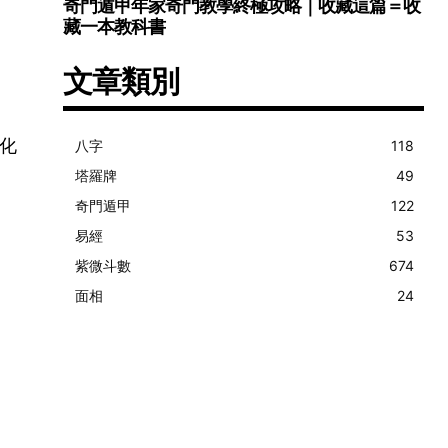
奇門遁甲年家奇門教學終極攻略｜收藏這篇＝收
藏一本教科書
文章類別
化
八字
118
塔羅牌
49
奇門遁甲
122
易經
53
紫微斗數
674
面相
24