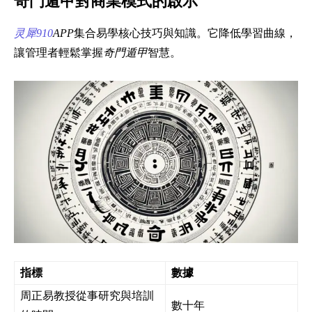
奇門遁甲對商業模式的啟示
灵犀910
APP
集合易學核心技巧與知識。它降低學習曲線，
讓管理者輕鬆掌握
奇門遁甲
智慧。
指標
數據
周正易教授從事研究與培訓
數十年