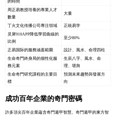
的時間
周正易教授培養的專業人才
大量
數量
丁火文化传播公司專注領域
正統易学
灵犀910APP降低學習曲線的
至少80%
比例
正易国际的服務涵蓋範圍
設計、風水、命理四柱
生命奇門終身局的個性化服
生辰八字、風水、命
務元素
理、堪舆
生命奇門研究課程的主要目
預測未來趨勢與發展方
標
向
成功百年企業的奇門密碼
許多頂尖百年企業蘊含奇門遁甲智慧。奇門遁甲的東方智