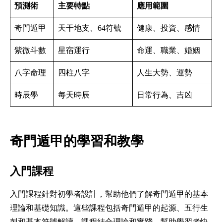
預測術
主要特點
應用範圍
奇門遁甲
天干地支、64符號
健康、投資、感情
紫微斗數
星宿運行
命運、職業、婚姻
八字命理
四柱八字
人生大勢、運勢
時辰學
每天時辰
日常行為、吉凶
奇門遁甲的學習和教學
入門課程
入門課程針對初學者設計，幫助他們了解奇門遁甲的基本
理論和基礎知識。這些課程包括奇門遁甲的起源、五行生
剋和基本符號解讀。課程結合理論和實踐，幫助學習者快