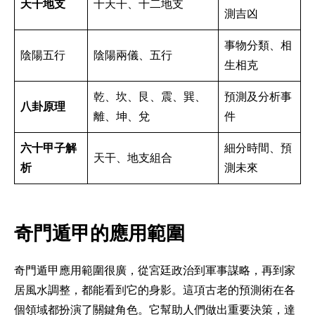
天干地支
十天干、十二地支
測吉凶
事物分類、相
陰陽五行
陰陽兩儀、五行
生相克
乾、坎、艮、震、巽、
預測及分析事
八卦原理
離、坤、兌
件
六十甲子解
細分時間、預
天干、地支組合
析
測未來
奇門遁甲的應用範圍
奇門遁甲應用範圍很廣，從宮廷政治到軍事謀略，再到家
居風水調整，都能看到它的身影。這項古老的預測術在各
個領域都扮演了關鍵角色。它幫助人們做出重要決策，達