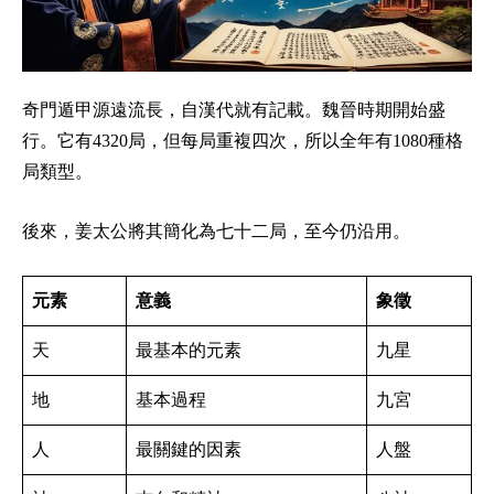
奇門遁甲源遠流長，自漢代就有記載。魏晉時期開始盛
行。它有4320局，但每局重複四次，所以全年有1080種格
局類型。
後來，姜太公將其簡化為七十二局，至今仍沿用。
元素
意義
象徵
天
最基本的元素
九星
地
基本過程
九宮
人
最關鍵的因素
人盤