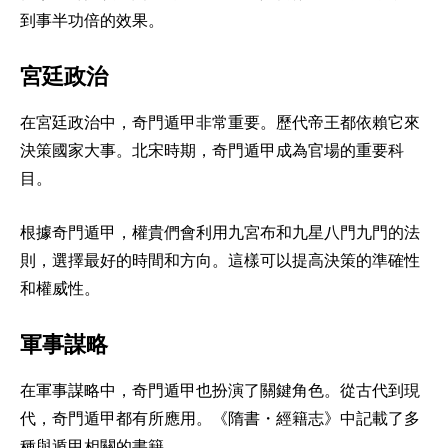
到事半功倍的效果。
宮廷政治
在宮廷政治中，奇門遁甲非常重要。歷代帝王都依賴它來
決策國家大事。北宋時期，奇門遁甲成為官場的重要科
目。
根據奇門遁甲，權貴們會利用九宮布和九星八門九門的法
則，選擇最好的時間和方向。這樣可以提高決策的準確性
和權威性。
軍事謀略
在軍事謀略中，奇門遁甲也扮演了關鍵角色。從古代到現
代，奇門遁甲都有所應用。《隋書・經籍志》中記載了多
種與遁甲相關的書籍。