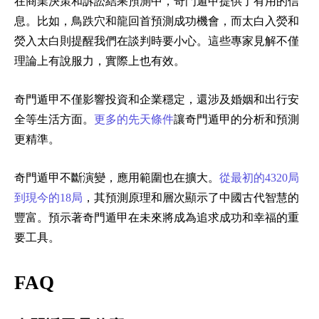
在商業決策和訴訟結果預測中，奇門遁甲提供了有用的信
息。比如，鳥跌穴和龍回首預測成功機會，而太白入熒和
熒入太白則提醒我們在談判時要小心。這些專家見解不僅
理論上有說服力，實際上也有效。
奇門遁甲不僅影響投資和企業穩定，還涉及婚姻和出行安
全等生活方面。
更多的先天條件
讓奇門遁甲的分析和預測
更精準。
奇門遁甲不斷演變，應用範圍也在擴大。
從最初的4320局
到現今的18局
，其預測原理和層次顯示了中國古代智慧的
豐富。預示著奇門遁甲在未來將成為追求成功和幸福的重
要工具。
FAQ