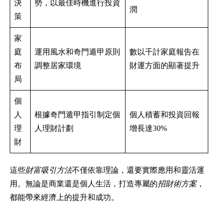
決
勢，以最佳時機進行投資
潤
策
家
庭
運用風水和奇門遁甲原則
數以千計家庭報告在
布
調整居家環境
財運方面的顯著提升
局
個
人
根據奇門遁甲指引制定個
個人積蓄和投資回報
理
人理財計劃
增長達30%
財
這些
財富吸引方法
不僅依靠理論，還要實際應用和靈活運
用。無論是商業還是個人生活，打造專屬的
招財術方案
，
都能帶來經濟上的提升和成功。