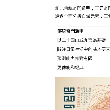
相比傳統
奇門遁甲
，三元奇
通過全面分析自然元素，三
傳統奇門遁甲
以二十四山或九宮為基礎
關注日常生活中的基本要
預測能力相對有限
更傳統和經典