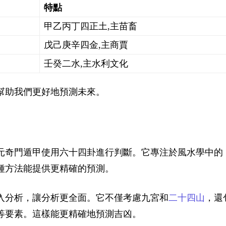
特點
甲乙丙丁四正土,主苗畜
戊己庚辛四金,主商賈
壬癸二水,主水利文化
幫助我們更好地預測未來。
元奇門遁甲使用六十四卦進行判斷。它專注於
風水學
中的
種方法能提供更精確的預測。
入分析，讓分析更全面。它不僅考慮九宮和
二十四山
，還
等要素。這樣能更精確地預測吉凶。