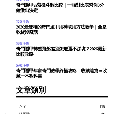
奇門遁甲vs紫微斗數比較｜一張對比表幫你3分
鐘做出決定
紫微斗數
2026最硬核的奇門遁甲用神取用方法教學｜全是
乾貨沒廢話
紫微斗數
奇門遁甲轉盤飛盤差別怎麼選不踩坑？2026最新
比較攻略
紫微斗數
奇門遁甲年家奇門教學終極攻略｜收藏這篇＝收
藏一本教科書
文章類別
八字
118
塔羅牌
49