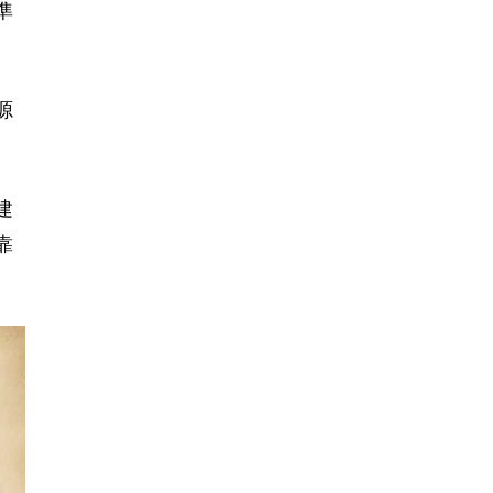
準
源
建
靠