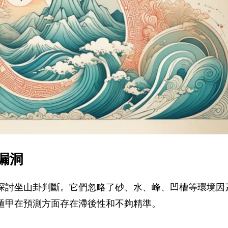
漏洞
探討坐山卦判斷。它們忽略了砂、水、峰、凹槽等環境因
遁甲在預測方面存在滯後性和不夠精準。