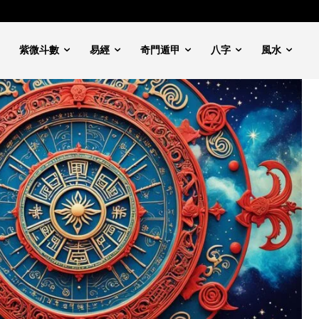
紫微斗數
易經
奇門遁甲
八字
風水