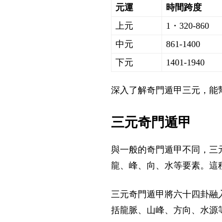
元運
時間跨度
上元
1・320-860
中元
861-1400
下元
1401-1940
深入了解奇門遁甲三元，能
三元奇門遁甲
與一般的
奇門遁甲
不同，三
龍、峰、向、水等要素。這
三元奇門遁甲將六十四卦融
括龍脈、山峰、方向、水源