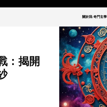
關於我-奇門玄學
戰：揭開
紗