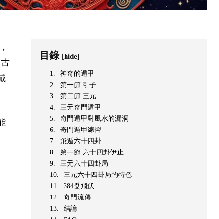
證，
目錄
[hide]
在古
神奇的遁甲
域
第一節 引子
第二節 三元
三元奇門遁甲
奇門遁甲對風水的漏洞
能
奇門遁甲練習
飛遁六十四卦
第一節 六十四卦伊止
三元六十四卦局
三元六十四卦局的特色
384爻飛伏
奇門流傳
結論