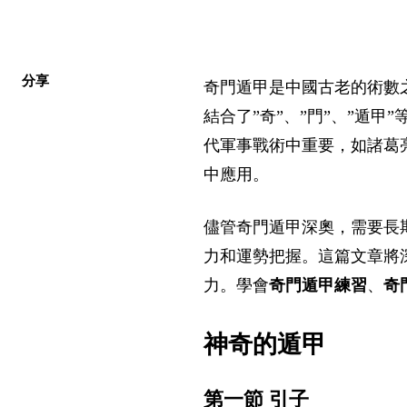
分享
奇門遁甲是中國古老的術數之
結合了”奇”、”門”、”遁甲
代軍事戰術中重要，如諸葛
中應用。
儘管奇門遁甲深奧，需要長
力和運勢把握。這篇文章將
力。學會
奇門遁甲練習
、
奇
神奇的遁甲
第一節 引子