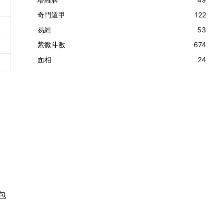
奇門遁甲
122
易經
53
紫微斗數
674
面相
24
包