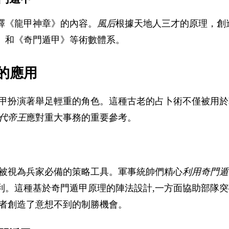
釋《龍甲神章》的內容。
風后
根據天地人三才的原理，創
》和《奇門遁甲》等術數體系。
的應用
遁甲扮演著舉足輕重的角色。這種古老的占卜術不僅被用於
代帝王
應對重大事務的重要參考。
甲被視為兵家必備的策略工具。軍事統帥們精心
利用奇門遁
利。這種基於奇門遁甲原理的陣法設計,一方面協助部隊突
揮者創造了意想不到的制勝機會。