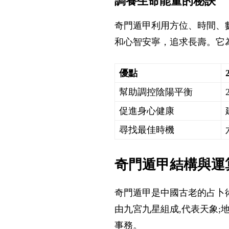
調養生命能量的秘訣
奇門遁甲利用方位、時間、
和心智安寧，追求長壽。它
優點
幫助調控陰陽平衡
促進身心健康
尋找最佳時機
奇門遁甲結構與運
奇門遁甲是中國古老的占卜
由九宮九星組成,代表天象;
事務。