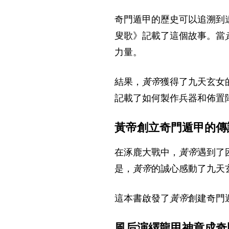
奇門遁甲的歷史可以追溯到
叟歌》記載了這個故事。當
力量。
結果，
黃帝
獲得了九天玄女
記載了如何製作兵器和佈置
黃帝創立奇門遁甲的傳
在涿鹿大戰中，
黃帝
遇到了
是，
黃帝
的誠心感動了九天
這本書啟發了
黃帝
創建奇門
風后演繹龍甲神章成奇