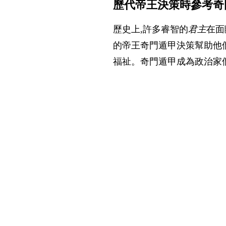
歷代帝王決策時參考奇
歷史上,許多睿智的
君主
在面
的帝王奇門遁甲決策幫助他
福祉。奇門遁甲成為政治家