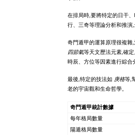
在排局時,要將特定的日干
行、三奇等理論分析和推演
奇門遁甲的運算原理很複雜
四節氣
等天文歷法元素,確
時辰、方位等因素進行綜合
最後,特定的技法如
庚格
等
老的宇宙觀和生命哲學。
奇門遁甲統計數據
每年格局數量
陽遁格局數量