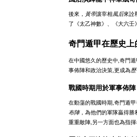
後來，
黃帝
讓宰相
風后
來詮
了《太乙神數》、《大六壬
奇門遁甲在歷史上
在中國悠久的歷史中,奇門
事佈陣和政治決策,更成為
歷
戰國時期用於軍事佈陣
在動蕩的戰國時期,奇門遁
布陣
，為他們的軍隊贏得勝
重重敵陣,另一方面也為指