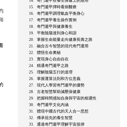
奇門遁甲在養生保健上的應用
奇門遁甲擇時看病醫療
釣
奇門遁甲調理氣血平衡身心
和
奇門遁甲養生操作實例
奇門遁甲與健康養生
平衡陰陽達到身心和諧
掌握生命能量走向健康長壽之路
書
融合古今智慧的現代奇門運用
體悟生命奧秘
實現身心自由自在
精通奇門遁甲之路
理解陰陽五行的道理
掌握運算法則和方位意義
的
現代人學習奇門遁甲的優勢
古老智慧幫助減壓保健康
把握時間感知自身與宇宙的相通性
奇門遁甲文化內涵
體現中國古代的天人合一思想
傳承祖先的養生智慧
通過奇門遁甲理解宇宙規律