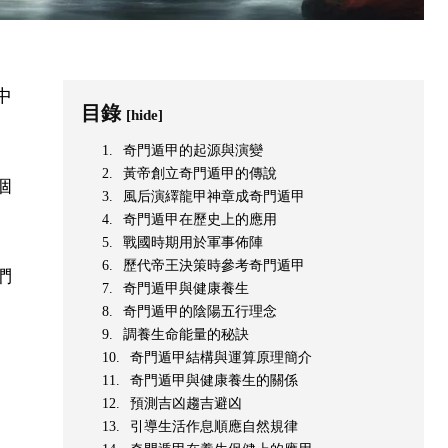
中
目錄
[hide]
奇門遁甲的起源與演變
黃帝創立奇門遁甲的傳說
個
風后演繹龍甲神章成奇門遁甲
奇門遁甲在歷史上的應用
戰國時期用於軍事佈陣
歷代帝王決策時參考奇門遁甲
們
奇門遁甲與健康養生
奇門遁甲的陰陽五行理念
調養生命能量的秘訣
奇門遁甲結構與運算原理簡介
奇門遁甲與健康養生的關係
預測吉凶趨吉避凶
引導生活作息順應自然規律