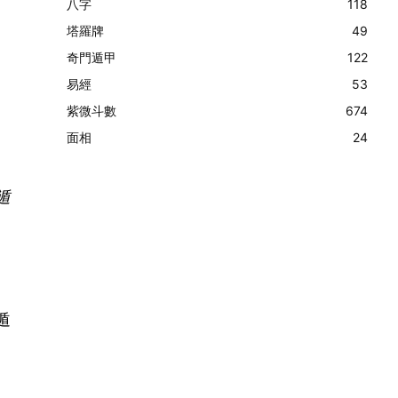
八字
118
塔羅牌
49
奇門遁甲
122
易經
53
紫微斗數
674
面相
24
遁
遁