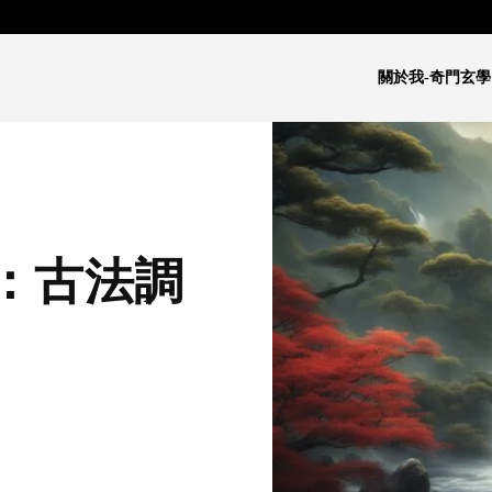
關於我-奇門玄學
：古法調