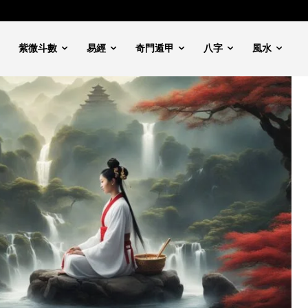
紫微斗數
易經
奇門遁甲
八字
風水