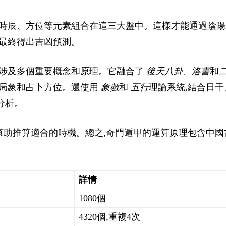
、時辰、方位等元素組合在這三大盤中。這樣才能通過陰陽
,最終得出吉凶預測。
,涉及多個重要概念和原理。它融合了
後天八卦
、
洛書
和
定局象和占卜方位。還使用
象數
和
五行
理論系統,結合日干
分析。
,幫助推算適合的時機。總之,奇門遁甲的運算原理包含中國
詳情
1080個
4320個,重複4次