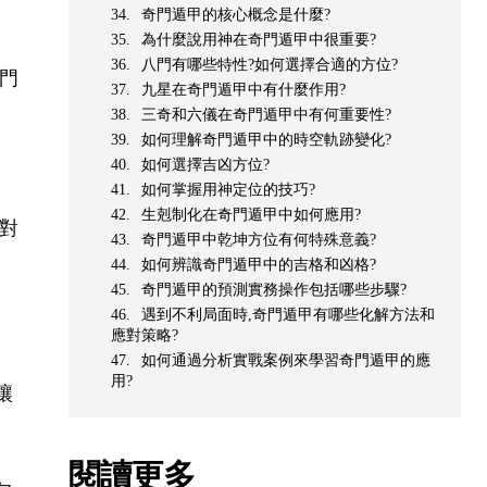
奇門遁甲的核心概念是什麼?
為什麼說用神在奇門遁甲中很重要?
八門有哪些特性?如何選擇合適的方位?
門
九星在奇門遁甲中有什麼作用?
三奇和六儀在奇門遁甲中有何重要性?
如何理解奇門遁甲中的時空軌跡變化?
如何選擇吉凶方位?
如何掌握用神定位的技巧?
生剋制化在奇門遁甲中如何應用?
對
奇門遁甲中乾坤方位有何特殊意義?
如何辨識奇門遁甲中的吉格和凶格?
奇門遁甲的預測實務操作包括哪些步驟?
遇到不利局面時,奇門遁甲有哪些化解方法和
應對策略?
如何通過分析實戰案例來學習奇門遁甲的應
用?
讓
閱讀更多