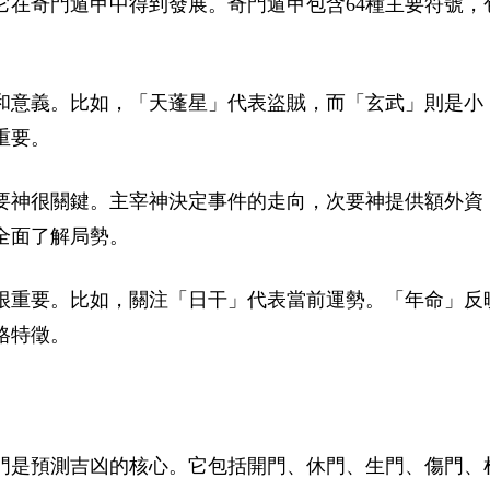
它在奇門遁甲中得到發展。奇門遁甲包含64種主要符號，
和意義。比如，「天蓬星」代表盜賊，而「玄武」則是小
重要。
要神很關鍵。主宰神決定事件的走向，次要神提供額外資
全面了解局勢。
很重要。比如，關注「日干」代表當前運勢。「年命」反
格特徵。
門是預測吉凶的核心。它包括開門、休門、生門、傷門、