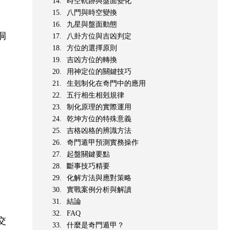
時空軌跡與盤面變化
八門與時空變換
九星與盤面動態
洞
八卦方位與吉凶判定
方位的選擇原則
吉凶方位的轉換
用神定位的關鍵技巧
生剋制化在奇門中的應用
五行相生相剋規律
制化原理的實際運用
乾坤方位的特殊意義
吉格凶格的辨識方法
奇門遁甲預測實務操作
起盤關鍵要點
斷事技巧精要
化解方法與應對策略
實戰案例分析與解讀
結論
FAQ
交
什麼是奇門遁甲？