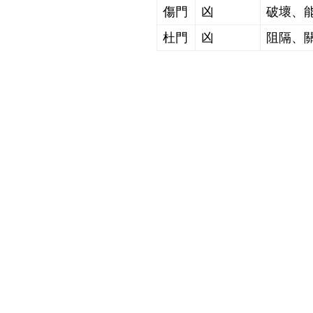
傷門
凶
破壞、
杜門
凶
阻隔、