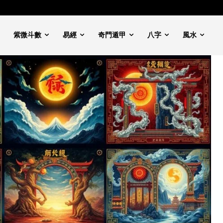
紫微斗數
易經
奇門遁甲
八字
風水