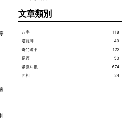
文章類別
八字
118
等
塔羅牌
49
奇門遁甲
122
易經
53
紫微斗數
674
面相
24
適
則