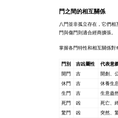
門之間的相互關係
八門並非孤立存在，它們相
門與傷門則適合經商擴張。
掌握各門特性和相互關係對
門別
吉凶屬性
代表意
開門
吉
開創、
休門
吉
休養生
生門
吉
生意盎
死門
凶
死亡、
驚門
凶
突然、