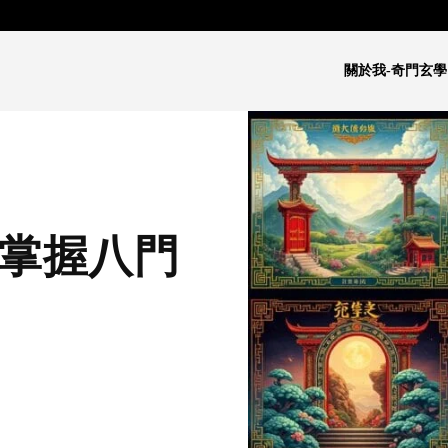
關於我-奇門玄學
：掌握八門