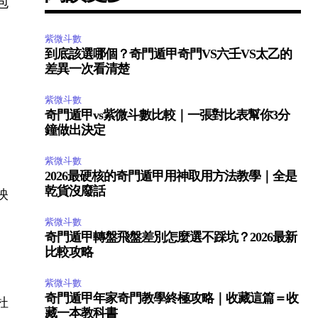
包
紫微斗數
到底該選哪個？奇門遁甲奇門VS六壬VS太乙的
差異一次看清楚
紫微斗數
奇門遁甲vs紫微斗數比較｜一張對比表幫你3分
鐘做出決定
紫微斗數
2026最硬核的奇門遁甲用神取用方法教學｜全是
乾貨沒廢話
映
紫微斗數
奇門遁甲轉盤飛盤差別怎麼選不踩坑？2026最新
比較攻略
紫微斗數
奇門遁甲年家奇門教學終極攻略｜收藏這篇＝收
杜
藏一本教科書