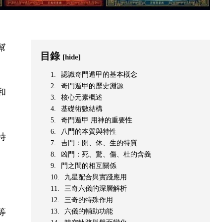
幫
目錄
[hide]
認識奇門遁甲的基本概念
奇門遁甲的歷史淵源
和
核心元素概述
基礎術數結構
奇門遁甲 用神的重要性
八門的本質與特性
特
吉門：開、休、生的特質
凶門：死、驚、傷、杜的含義
門之間的相互關係
九星配合與實踐應用
三奇六儀的深層解析
三奇的特殊作用
等
六儀的輔助功能