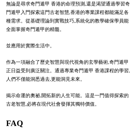
無論是尋求
奇門遁甲 香港
的命理預測,還是渴望通過學習
奇
門遁甲入門
探索這門古老智慧,香港的專業課程都能滿足各
種需求。從基礎理論到實戰技巧,系統化的教學確保學員能
全面掌握奇門遁甲的精髓。
並應用於實際生活中。
作為一項融合了歷史智慧與現代視角的玄學藝術,奇門遁甲
正日益受到廣泛關注。通過專業
奇門遁甲 香港
課程的學習,
人們不僅能洞悉過去,更能洞見未來。
揭示命運的奧祕,開拓新的人生可能。這是一門值得探索的
古老智慧,必將在現代社會發揮其獨特價值。
FAQ