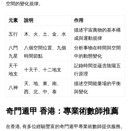
空間的變化規律。
元素
說明
作用
描述宇宙萬物的基本構
五行
木、火、土、金、水
成與運動規律
八門
八個空間位置、九個
分析事物在時間與空間
九星
時間節點
中的動態變化
天干
記錄時間並蘊含陰陽五
十天干、十二地支
地支
行原理
天、地、東、南、
描述空間能量場的平衡
八神
西、北、中、泰
與變化
奇門遁甲 香港：專業術數師推薦
在香港, 有多位經驗豐富的奇門遁甲專業術數師提供服務。