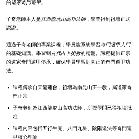
的
道家奇門遁甲
。
子奇老師本人是
江西龍虎山高功法師
，學問得到祖壇正式
認證。
通過子奇老師的專業課程，學員能系統學習
奇門遁甲入門
的基礎知識。學習到
古代占卜術數
的精髓。課程提供正宗
的道家奇門遁甲傳承，確保學員學習到真正的奇門遁甲功
法。
課程傳承自天龍蓮會，祖壇為南昆山正一教，屬道家奇
門正宗
子奇老師為江西龍虎山高功法師，所授學問已得祖壇批
准
課程內容包括五行生克、八門九星、陰陽遁法等奇門遁
甲核心理論