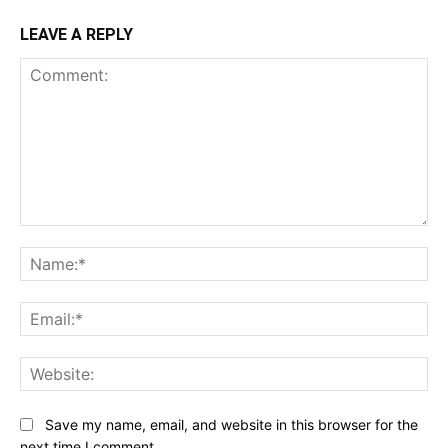
LEAVE A REPLY
Comment:
Na
Ema
Web
Save my name, email, and website in this browser for the
next time I comment.