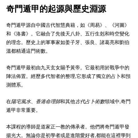
奇門遁甲的起源與歷史淵源
奇門遁甲源自中國古代智慧典籍，如《周易》、《河圖》
和《洛書》。它融合了先後天八卦、五行生剋和時空變化
的理念。歷史上的軍事家如姜子牙、張良、諸葛亮和劉伯
溫都精通這門術數。
奇門遁甲最初由九天玄女賜予黃帝。它最初用於戰爭中的
陣法佈置。經歷多代智者的整理,它形成了獨立的占卜和預
測體系。
在
陽宅風水
、
香港命理師
和其他
古代占卜術數
領域中,奇門
遁甲非常重要。
本課程的導師是道家正一教的傳承者。他們將奇門遁甲發
揚光大。無論你是初學者或是進階愛好者,都能在這裡學到