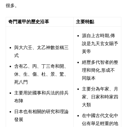
很多。
奇門遁甲的歷史沿革
主要特點
源自上古時期,傳
說是九天玄女賜予
與大六壬、太乙神數並稱三
黃帝
式
經歷多代智者的整
含有乙、丙、丁三奇和開、
理和簡化,形成不
休、生、傷、杜、景、驚、
同版本
死八門
主要分為年家、月
主要用於國事和兵法的排兵
家、日家和時家四
布陣
大類
日本也有相關的研究和理論
在中國古代文化中
發展
佔有舉足輕重的地