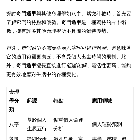
探討
奇門遁甲
與其他命理學如八字、紫微斗數時，首先要
了解它們的特點和優勢。
奇門遁甲
是一種獨特的占卜術
數，擁有許多其他命理學所不具備的獨特優勢。
首先，奇門遁甲不需要生辰八字即可進行預測。
這意味著
它的適用範圍更廣泛，不會受個人出生時間的限制。此
外，
奇門遁甲
擅長直接進行
催運化解
，靈活性更高，能夠
更有效地應對生活中的各種變化。
命理
學分
起源
特點
應用領域
類
基於個人
偏重個人命運
八字
個人運勢預測
生辰五行
分析
紫微
詳細分析
涉及星象、宮
事業、感情、健