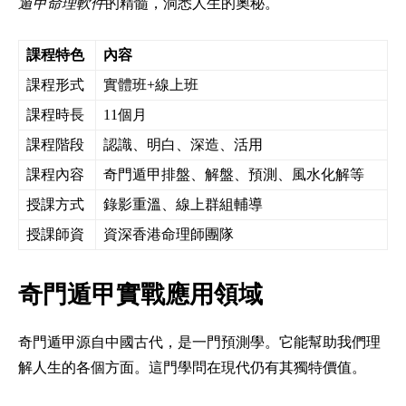
遁甲命理軟件
的精髓，洞悉人生的奧秘。
課程特色
內容
課程形式
實體班+線上班
課程時長
11個月
課程階段
認識、明白、深造、活用
課程內容
奇門遁甲排盤、解盤、預測、風水化解等
授課方式
錄影重溫、線上群組輔導
授課師資
資深香港命理師團隊
奇門遁甲實戰應用領域
奇門遁甲源自中國古代，是一門預測學。它能幫助我們理
解人生的各個方面。這門學問在現代仍有其獨特價值。