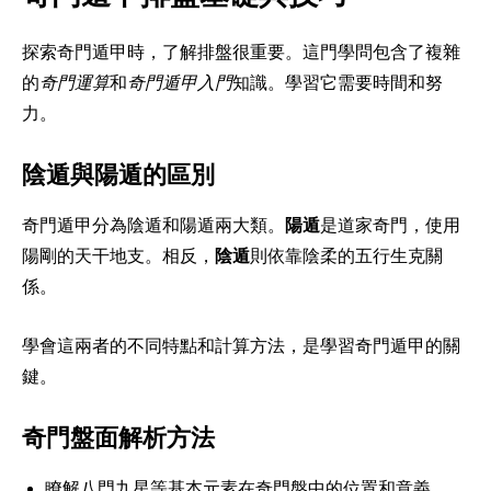
探索奇門遁甲時，了解排盤很重要。這門學問包含了複雜
的
奇門運算
和
奇門遁甲入門
知識。學習它需要時間和努
力。
陰遁與陽遁的區別
奇門遁甲分為陰遁和陽遁兩大類。
陽遁
是道家奇門，使用
陽剛的天干地支。相反，
陰遁
則依靠陰柔的五行生克關
係。
學會這兩者的不同特點和計算方法，是學習奇門遁甲的關
鍵。
奇門盤面解析方法
瞭解八門九星等基本元素在奇門盤中的位置和意義