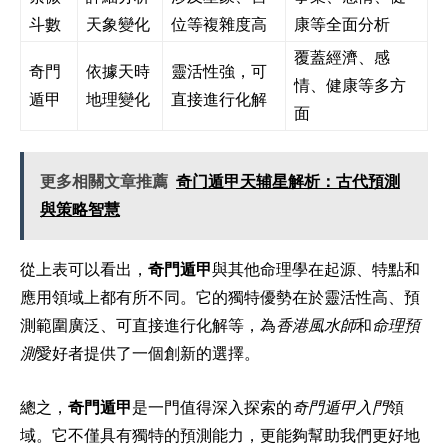
斗數
天象變化
位等複雜度高
康等全面分析
覆蓋經濟、感
奇門
依據天時
靈活性強，可
情、健康等多方
遁甲
地理變化
直接進行化解
面
更多相關文章推薦
奇门遁甲天辅星解析：古代預測
與策略智慧
從上表可以看出，
奇門遁甲
與其他命理學在起源、特點和
應用領域上都有所不同。它的獨特優勢在於靈活性高、預
測範圍廣泛、可直接進行化解等，為
香港風水師
和
命理預
測
愛好者提供了一個創新的選擇。
總之，
奇門遁甲
是一門值得深入探索的
奇門遁甲入門
領
域。它不僅具有獨特的預測能力，更能夠幫助我們更好地