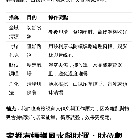
措施
目的
操作要點
全域
切斷食
餐後即清、食物密封、寵物飼料收好
清潔
源
封堵
阻斷路
用矽利康或防蟻填劑處理窗框、踢腳
孔隙
徑
板與管線孔
財位
穩定氣
淨空去濕，擺放單一水晶或聚寶器
調理
場
皿，避免過度堆疊
淨化
清場與
鹽水擦拭、白鼠尾草燻香、音波或頌
法
保養
缽清場
補充：
我們也會檢視家人作息與工作壓力，因為雜亂與拖
延會持續影响居家能量。循序調整，效果更穩定。
家裡有螞蟻風水與財運：財位觀