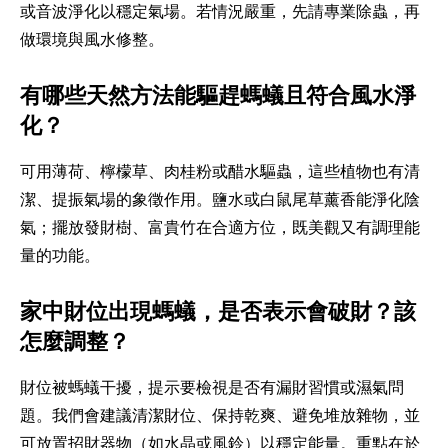
或音波淨化以穩定氣場。若情況嚴重，先請專業除蟲，再
做環境與風水修整。
有哪些天然方法能驅趕螞蟻且符合風水淨
化？
可用薄荷、檸檬草、肉桂粉或醋水驅蟲，這些植物也有清
潔、提振氣場的象徵作用。鹽水或白鼠尾草薰香能淨化陰
氣；擺放發財樹、富貴竹在合適方位，既美觀又有調理能
量的功能。
家中財位出現螞蟻，是否表示會破財？該
怎麼調整？
財位被螞蟻干擾，提示要檢視是否有漏財習慣或濕氣問
題。我們會建議清潔財位、保持乾爽、避免堆放雜物，並
可放置招財器物（如水晶或風鈴）以穩定能量。重點在於