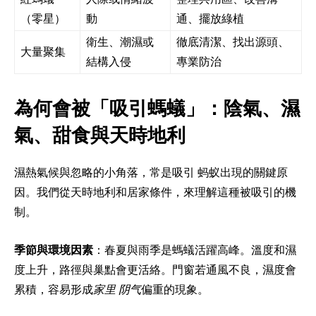
（零星）
動
通、擺放綠植
衛生、潮濕或
徹底清潔、找出源頭、
大量聚集
結構入侵
專業防治
為何會被「吸引螞蟻」：陰氣、濕
氣、甜食與天時地利
濕熱氣候與忽略的小角落，常是吸引 蚂蚁出現的關鍵原
因。我們從天時地利和居家條件，來理解這種被吸引的機
制。
季節與環境因素
：春夏與雨季是螞蟻活躍高峰。溫度和濕
度上升，路徑與巢點會更活絡。門窗若通風不良，濕度會
累積，容易形成
家里 阴气
偏重的現象。