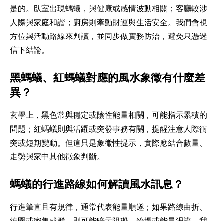
是的。臥室出現螞蟻，與健康或感情波動相關；客廳較涉
人際與家庭和諧；廚房則牽動財運與生活安全。我們會視
方位與活動路線來判讀，並同步做實務防治，避免只憑迷
信下結論。
黑螞蟻、紅螞蟻對應的風水象徵有什麼差
異？
玄學上，黑色常與穩定或陰性能量相關，可能指示累積的
問題；紅螞蟻則與活躍或突發事務有關，提醒注意人際衝
突或短期變動。但這只是象徵性提示，實際應結合數量、
走勢與家中其他徵象判斷。
螞蟻的行進路線如何解讀風水訊息？
行進筆直且有規律，通常代表能量順遂；如果路線曲折、
繞圈或密集成群，則可能暗示阻礙、紛擾或能量渦流。我