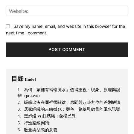
Web
Save my name, email, and website in this browser for the
next time I comment.
目錄
[hide]
為何「家裡有螞蟻風水」值得重視：現象、原理與誤
解（present）
螞蟻出沒在哪裡很關鍵：房間與八卦方位的差別解讀
居家螞蟻的吉凶徵兆：顏色、路線與數量的風水訊號
黑螞蟻 vs 紅螞蟻：象徵差異
行進路線判讀
數量與型態的意義