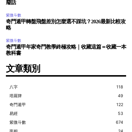
廢話
紫微斗數
奇門遁甲轉盤飛盤差別怎麼選不踩坑？2026最新比較攻
略
紫微斗數
奇門遁甲年家奇門教學終極攻略｜收藏這篇＝收藏一本
教科書
文章類別
八字
118
塔羅牌
49
奇門遁甲
122
易經
53
紫微斗數
674
面相
24