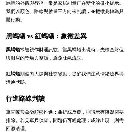
螞蟻的外觀與行徑，常是家居能量正在變化的微小提示。
我們以顏色、路線與數量三方向來判讀，並把徵兆轉為具
體行動。
黑螞蟻 vs 紅螞蟻：象徵差異
黑螞蟻
常被視作財運訊號。當黑螞蟻出現時，先檢查財位
與廚房的乾燥與整潔，避免旺氣流失。
紅螞蟻
則偏向人際與社交變動，提醒我們注意情緒邊界與
溝通狀態。
行進路線判讀
筆直隊形象徵順勢推進；曲折或反覆，則暗示有阻礙需要
排除。若見單兵偵查，問題仍可輕處理；成線出現，則需
回源清理。