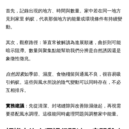
首先，記錄出現的地方、時間與數量。家中若在同一地方
見到家里 蚂蚁，代表那個地方的能量或環境條件有持續變
動。
其次，觀察路徑：筆直常被解讀為進展順遂，曲折則可能
暗示阻滯。數量與聚集點能幫助我們分辨是自然誘因還是
象徵性徵兆。
自然因素
如季節、濕度、食物殘留與通風不良，很容易吸
引蚂蚁。這些與風水所說的陰气變動可以同時存在，不必
互相排斥。
實務建議
：先從清潔、封堵縫隙與改善除濕做起，再視需
要搭配風水調理。這樣能同時處理問題與調整家中能量。