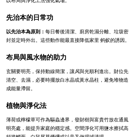
以布局與淨化工法強化氣場。
先治本的日常功
以先治本為原則：
每日餐後清潔、廚房乾濕分離、垃圾密
封並定時外出。這些動作能最直接降低家里 蚂蚁的誘因。
布局與風水物的助力
玄關要明亮，保持動線簡潔，讓
风
與光順利進出。財位先
清空、去濕，必要時擺放白水晶或黃水晶柱，避免堆物造
成能量滯留。
植物與淨化法
薄荷或檸檬草可作為驅蟲邊界，發財樹與富貴竹放在通風
明亮處，能提升家庭的穩定感。空間淨化可用鹽水擦拭高
頻接觸面、白鼠尾草煙燻或以音叉做場域清場。