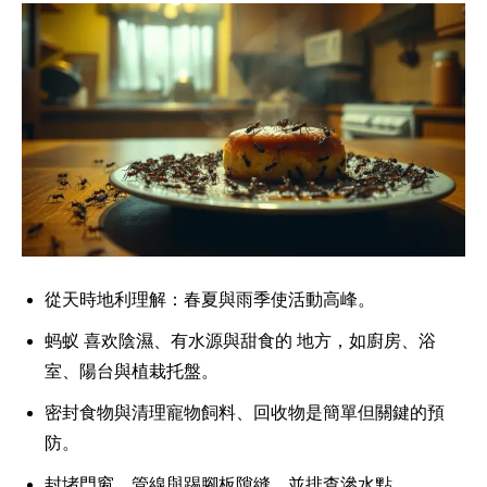
從天時地利理解：春夏與雨季使活動高峰。
蚂蚁 喜欢陰濕、有水源與甜食的 地方，如廚房、浴
室、陽台與植栽托盤。
密封食物與清理寵物飼料、回收物是簡單但關鍵的預
防。
封堵門窗、管線與踢腳板隙縫，並排查滲水點。