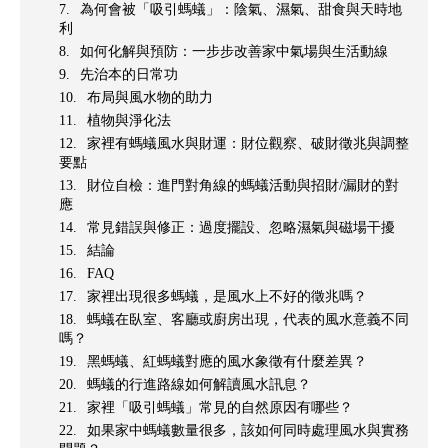
為何會被「吸引螞蟻」：陰氣、濕氣、甜食與天時地
利
如何化解與預防：一步步改善家中氣場與生活動線
先治本的日常功
布局與風水物的助力
植物與淨化法
家裡有螞蟻風水與財運：財位觀察、破財徵兆與調整
要點
財位自檢：進門對角線的螞蟻活動與招財/漏財的對
應
常見錯誤與修正：過度擺設、忽略濕氣與磁場干擾
結論
FAQ
家裡出現很多螞蟻，是風水上不好的徵兆嗎？
螞蟻在臥室、客廳或廚房出現，代表的風水意義不同
嗎？
黑螞蟻、紅螞蟻對應的風水象徵有什麼差異？
螞蟻的行進路線如何解讀風水訊息？
家裡「吸引螞蟻」常見的自然原因有哪些？
如果家中螞蟻數量很多，該如何同時處理風水與實務