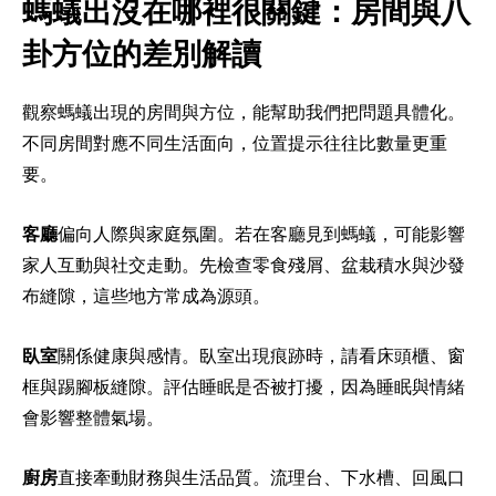
螞蟻出沒在哪裡很關鍵：房間與八
卦方位的差別解讀
觀察螞蟻出現的房間與方位，能幫助我們把問題具體化。
不同房間對應不同生活面向，位置提示往往比數量更重
要。
客廳
偏向人際與家庭氛圍。若在客廳見到螞蟻，可能影響
家人互動與社交走動。先檢查零食殘屑、盆栽積水與沙發
布縫隙，這些地方常成為源頭。
臥室
關係健康與感情。臥室出現痕跡時，請看床頭櫃、窗
框與踢腳板縫隙。評估睡眠是否被打擾，因為睡眠與情緒
會影響整體氣場。
廚房
直接牽動財務與生活品質。流理台、下水槽、回風口