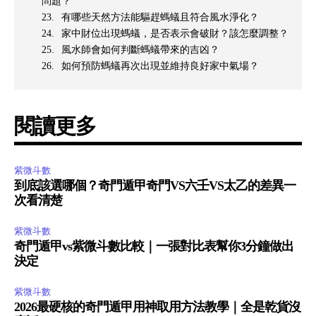
問題？
有哪些天然方法能驅趕螞蟻且符合風水淨化？
家中財位出現螞蟻，是否表示會破財？該怎麼調整？
風水師會如何判斷螞蟻帶來的吉凶？
如何預防螞蟻再次出現並維持良好家中氣場？
閱讀更多
紫微斗數
到底該選哪個？奇門遁甲奇門VS六壬VS太乙的差異一
次看清楚
紫微斗數
奇門遁甲vs紫微斗數比較｜一張對比表幫你3分鐘做出
決定
紫微斗數
2026最硬核的奇門遁甲用神取用方法教學｜全是乾貨沒