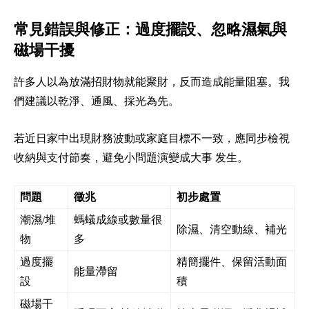
常見錯誤與修正：過度擺設、忽略濕氣與
磁場干擾
許多人以為放滿招財物就能聚財，反而造成能量阻塞。我
們建議以乾淨、通風、採光為先。
若近日家中出現財務波動或家庭目標不一致，應同步檢視
收納與支付節奏，避免小問題演變成大事 发生。
問題
徵兆
初步處置
潮濕/堆
螞蟻成線或數量很
除濕、清空動線、補光
物
多
過度擺
精簡擺件、保留活動面
能量滯留
設
積
磁場干