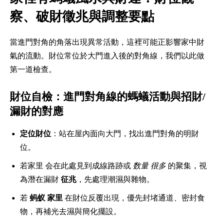
察、破財徵兆與調整要點
當進門對角的角落出現異常活動，這裡可能正影響家中財
氣的流動。財位常位於大門進入後的對角線，我們以此做
第一道檢查。
財位自檢：進門對角線的螞蟻活動與招財/
漏財的對應
定位財位
：站在屋內面向大門，找出進門對角的明財
位。
若家里 会在此處見到成線路跡或
数量 很多
的聚集，視
為潛在漏財
征兆
，先處理潮濕與雜物。
若
蚂蚁 家里
在財位反覆出現，優先封堵通道、密封食
物，再補光去濕與簡化擺設。