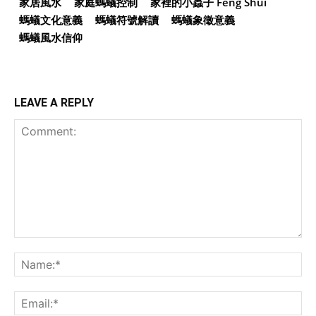
家居風水
家庭螞蟻控制
家裡的小蟲子 Feng Shui
螞蟻文化意義
螞蟻符號解讀
螞蟻象徵意義
螞蟻風水信仰
LEAVE A REPLY
Comment:
Na
Ema