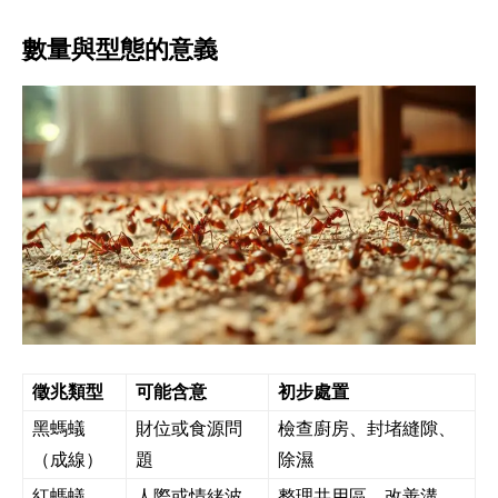
數量與型態的意義
徵兆類型
可能含意
初步處置
黑螞蟻
財位或食源問
檢查廚房、封堵縫隙、
（成線）
題
除濕
紅螞蟻
人際或情緒波
整理共用區、改善溝