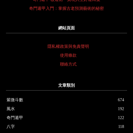
奇門遁甲入門：掌握古老預測藝術的秘密
網站頁面
隱私權政策與免責聲明
使用條款
聯絡方式
文章類別
紫微斗數
674
風水
192
奇門遁甲
122
八字
118