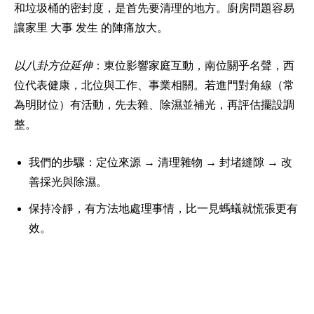
和垃圾桶的密封度，是首先要清理的地方。廚房問題容易
讓家里 大事 发生 的陣痛放大。
以八卦方位延伸
：東位影響家庭互動，南位關乎名聲，西
位代表健康，北位與工作、事業相關。若進門對角線（常
為明財位）有活動，先去雜、除濕並補光，再評估擺設調
整。
我們的步驟：定位來源 → 清理雜物 → 封堵縫隙 → 改
善採光與除濕。
保持冷靜，有方法地處理事情，比一見螞蟻就慌張更有
效。