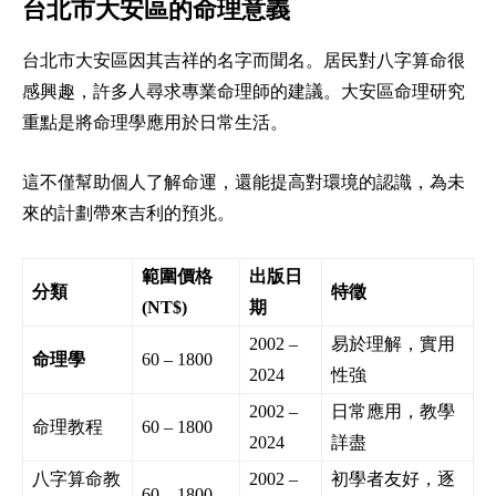
台北市大安區的命理意義
台北市大安區因其吉祥的名字而聞名。居民對八字算命很
感興趣，許多人尋求專業命理師的建議。大安區命理研究
重點是將命理學應用於日常生活。
這不僅幫助個人了解命運，還能提高對環境的認識，為未
來的計劃帶來吉利的預兆。
範圍價格
出版日
分類
特徵
(NT$)
期
2002 –
易於理解，實用
命理學
60 – 1800
2024
性強
2002 –
日常應用，教學
命理教程
60 – 1800
2024
詳盡
八字算命教
2002 –
初學者友好，逐
60 – 1800