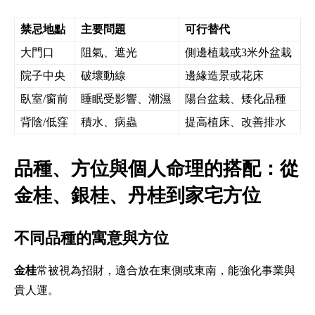
禁忌地點
主要問題
可行替代
大門口
阻氣、遮光
側邊植栽或3米外盆栽
院子中央
破壞動線
邊緣造景或花床
臥室/窗前
睡眠受影響、潮濕
陽台盆栽、矮化品種
背陰/低窪
積水、病蟲
提高植床、改善排水
品種、方位與個人命理的搭配：從
金桂、銀桂、丹桂到家宅方位
不同品種的寓意與方位
金桂
常被視為招財，適合放在東側或東南，能強化事業與
貴人運。