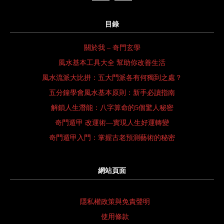
目錄
關於我 – 奇門玄學
風水基本工具大全 幫助你改善生活
風水流派大比拼：五大門派各有何獨到之處？
五分鐘學會風水基本原則：新手必讀指南
解鎖人生潛能：八字算命的5個驚人秘密
奇門遁甲 改運術—實現人生好運轉變
奇門遁甲入門：掌握古老預測藝術的秘密
網站頁面
隱私權政策與免責聲明
使用條款