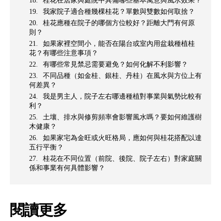
桂花在居家與庭院中具備哪些基本寓意與風水效果？
我家院子適合種幾棵桂花？單數與雙數如何取捨？
桂花應種在院子的哪個方位較好？距離大門有何原
則？
如果家裡空間小，能否在陽台或室內用盆栽種植桂
花？有哪些注意事項？
有哪些常見禁忌需要避免？如何化解不利影響？
不同品種（如金桂、銀桂、丹桂）在風水與方位上有
何差異？
我是男主人，院子左右哪邊種植對事業與氣勢比較有
利？
土壤、排水與修剪頻率會影響風水嗎？要如何維護樹
木健康？
如果家宅為金旺或火旺格局，應如何與桂花搭配以達
五行平衡？
桂花在不同位置（前院、後院、院子左右）對家庭關
係和事業有何具體影響？
閱讀更多