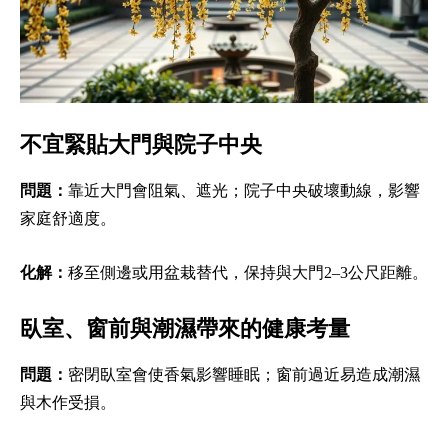
不宜緊貼大門與院子中央
問題：
靠近大門會阻氣、遮光；院子中央破壞動線，影響
家庭舒適度。
化解：
移至側邊或用盆栽替代，保持與大門2–3公尺距離。
臥室、窗前與潮濕帶來的健康考量
問題：
密閉臥室會使香氣影響睡眠；窗前過近易造成潮濕
與木作受損。