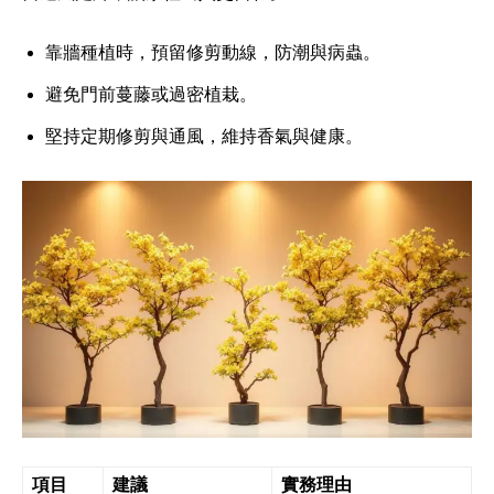
靠牆種植時，預留修剪動線，防潮與病蟲。
避免門前蔓藤或過密植栽。
堅持定期修剪與通風，維持香氣與健康。
項目
建議
實務理由