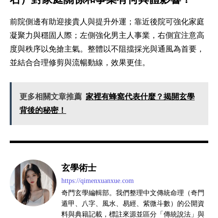
前院側邊有助迎接貴人與提升外運；靠近後院可強化家庭
凝聚力與穩固人際；左側強化男主人事業，右側宜注意高
度與秩序以免搶主氣。整體以不阻擋採光與通風為首要，
並結合合理修剪與流暢動線，效果更佳。
更多相關文章推薦
家裡有蜂窩代表什麼？揭開玄學
背後的秘密！
玄學術士
https://qimenxuanxue.com
奇門玄學編輯部。我們整理中文傳統命理（奇門
遁甲、八字、風水、易經、紫微斗數）的公開資
料與典籍記載，標註來源並區分「傳統說法」與