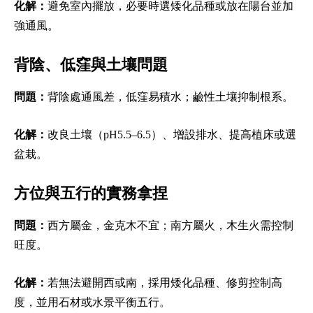
化解：
避免室內擺放，必要時選矮化品種或放在陽台並加
強通風。
背陰、低窪與土壤問題
問題：
背陰處通風差，低窪易積水；鹼性土壤抑制根系。
化解：
改良土壤（pH5.5–6.5）、增設排水、提高植床或選
盆栽。
方位與五行的實務拿捏
問題：
西方屬金，金克木不宜；南方屬火，木生火需控制
旺度。
化解：
若無法避開西或南，採用矮化品種、修剪控制高
度，並用石材或水景平衡五行。