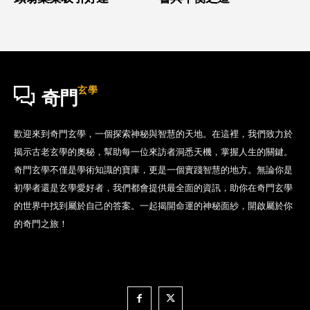
玄學
奇門
歡迎來到奇門玄學，一個探索神秘與智慧的天地。在這裡，我們致力於
揭示古老玄學的奧秘，幫助每一位來訪者洞悉天機，掌握人生的關鍵。
奇門玄學不僅是學術知識的寶庫，更是一個實踐智慧的地方。無論你是
初學者還是玄學愛好者，我們都會提供最全面的資訊，助你在奇門玄學
的世界中找到屬於自己的答案。一起揭開命運的神秘面紗，開啟屬於你
的奇門之旅！