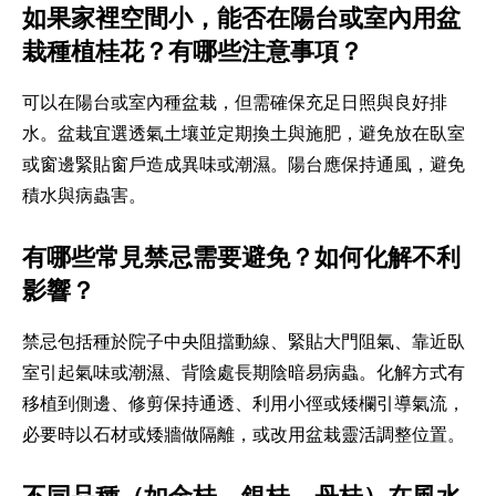
如果家裡空間小，能否在陽台或室內用盆
栽種植桂花？有哪些注意事項？
可以在陽台或室內種盆栽，但需確保充足日照與良好排
水。盆栽宜選透氣土壤並定期換土與施肥，避免放在臥室
或窗邊緊貼窗戶造成異味或潮濕。陽台應保持通風，避免
積水與病蟲害。
有哪些常見禁忌需要避免？如何化解不利
影響？
禁忌包括種於院子中央阻擋動線、緊貼大門阻氣、靠近臥
室引起氣味或潮濕、背陰處長期陰暗易病蟲。化解方式有
移植到側邊、修剪保持通透、利用小徑或矮欄引導氣流，
必要時以石材或矮牆做隔離，或改用盆栽靈活調整位置。