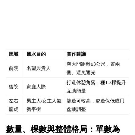
區域
風水目的
實作建議
與大門距離≥3公尺，置兩
前院
名望與貴人
側、避免遮光
打造休憩角落，種1-3棵提升
後院
家庭人際
互助能量
左右
男主人/女主人氣
龍邊可較高，虎邊保低或用
龍虎
勢平衡
盆栽調整
數量、棵數與整體格局：單數為