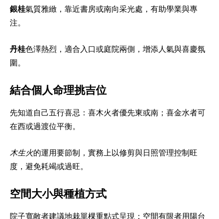
銀桂
氣質雅緻，靠近書房或南向采光處，有助學業與專
注。
丹桂
色澤熱烈，適合入口或庭院兩側，增添人氣與喜慶氛
圍。
結合個人命理挑吉位
先知道自己五行喜忌：喜木火者優先東或南；喜金水者可
在西或過渡位平衡。
木生火
的運用要節制，實務上以修剪與日照管理控制旺
度，避免耗竭或過旺。
空間大小與種植方式
院子寬敞者建議地栽單棵重點式呈現；空間有限者用陽台