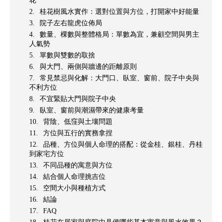
花
桂花樹風水實作：選對位置與方位，打開家中好能量
院子左右龍虎位佈局
數量、棵數與整體格局：單數為宜，兼顧空間與男主
人氣勢
單數與雙數的取捨
與大門、兩側與牆邊的距離原則
常見禁忌與化解：大門口、臥室、窗前、院子中央與
不利方位
不宜緊貼大門與院子中央
臥室、窗前與潮濕帶來的健康考量
背陰、低窪與土壤問題
方位與五行的實務拿捏
品種、方位與個人命理的搭配：從金桂、銀桂、丹桂
到家宅方位
不同品種的寓意與方位
結合個人命理挑吉位
空間大小與種植方式
結論
FAQ