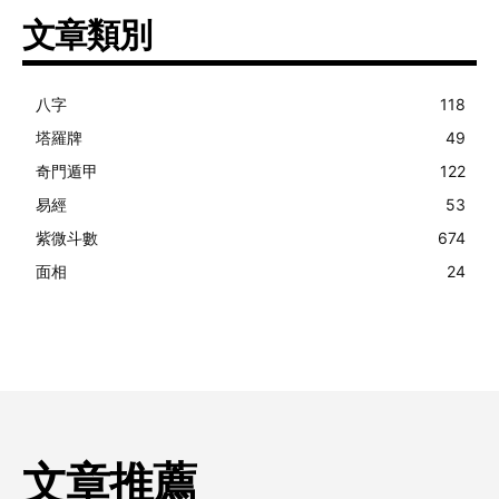
文章類別
八字
118
塔羅牌
49
奇門遁甲
122
易經
53
紫微斗數
674
面相
24
文章推薦