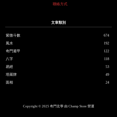
聯絡方式
文章類別
紫微斗數
674
風水
192
奇門遁甲
122
八字
118
易經
53
塔羅牌
49
面相
24
Copyright © 2025 奇門玄學 由 Champ Store 營運