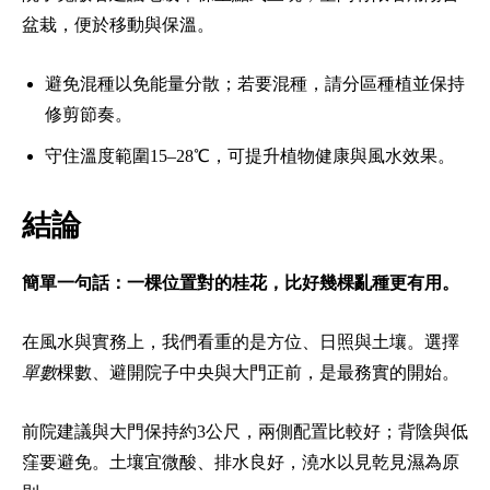
盆栽，便於移動與保溫。
避免混種以免能量分散；若要混種，請分區種植並保持
修剪節奏。
守住溫度範圍15–28℃，可提升植物健康與風水效果。
結論
簡單一句話：一棵位置對的桂花，比好幾棵亂種更有用。
在風水與實務上，我們看重的是方位、日照與土壤。選擇
單數
棵數、避開院子中央與大門正前，是最務實的開始。
前院建議與大門保持約3公尺，兩側配置比較好；背陰與低
窪要避免。土壤宜微酸、排水良好，澆水以見乾見濕為原