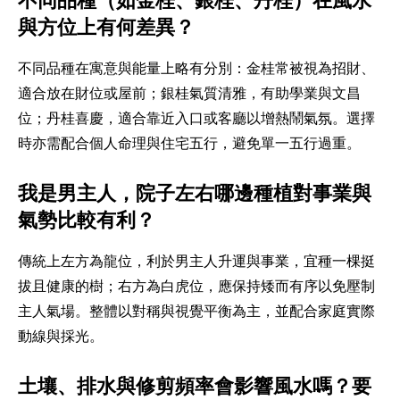
不同品種（如金桂、銀桂、丹桂）在風水
與方位上有何差異？
不同品種在寓意與能量上略有分別：金桂常被視為招財、
適合放在財位或屋前；銀桂氣質清雅，有助學業與文昌
位；丹桂喜慶，適合靠近入口或客廳以增熱鬧氣氛。選擇
時亦需配合個人命理與住宅五行，避免單一五行過重。
我是男主人，院子左右哪邊種植對事業與
氣勢比較有利？
傳統上左方為龍位，利於男主人升運與事業，宜種一棵挺
拔且健康的樹；右方為白虎位，應保持矮而有序以免壓制
主人氣場。整體以對稱與視覺平衡為主，並配合家庭實際
動線與採光。
土壤、排水與修剪頻率會影響風水嗎？要