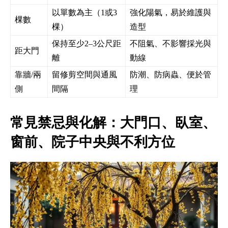
以單數為主（1或3
強化陽氣，易於維護與
棵數
棵）
造型
保持至少2–3公尺距
不阻氣、不影響採光與
距大門
離
動線
靠牆/兩
留修剪空間與通風
防潮、防病蟲、便於管
側
間隔
理
常見禁忌與化解：大門口、臥室、
窗前、院子中央與不利方位