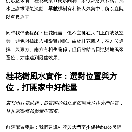
從形態來看，桂花闊葉且樹形圓潤，象徵聚財與和諧。風
水上講求陽氣流動，
單數
棵樹有利於人氣集中，所以庭院
以單數為宜。
同時我們要提醒：桂花雖吉，但不宜種在大門正前或臥室
旁，避免阻擋出入和影響睡眠。由於桂花屬
木
，在方位選
擇上與東方、南方有相生關係，但仍需結合日照與通風來
選位，才能達到最佳效果。
桂花樹風水實作：選對位置與方
位，打開家中好能量
若想用桂花助運，最實際的做法是依龍虎位與大門位置，
逐步調整種植數量與高度。
前院配置要點：我們建議桂花與
大門
至少保持約3公尺距