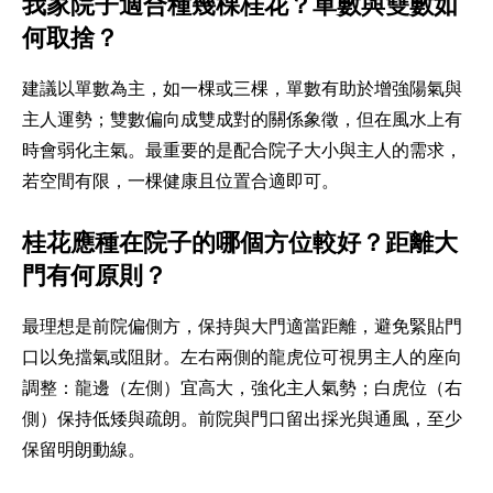
我家院子適合種幾棵桂花？單數與雙數如
何取捨？
建議以單數為主，如一棵或三棵，單數有助於增強陽氣與
主人運勢；雙數偏向成雙成對的關係象徵，但在風水上有
時會弱化主氣。最重要的是配合院子大小與主人的需求，
若空間有限，一棵健康且位置合適即可。
桂花應種在院子的哪個方位較好？距離大
門有何原則？
最理想是前院偏側方，保持與大門適當距離，避免緊貼門
口以免擋氣或阻財。左右兩側的龍虎位可視男主人的座向
調整：龍邊（左側）宜高大，強化主人氣勢；白虎位（右
側）保持低矮與疏朗。前院與門口留出採光與通風，至少
保留明朗動線。