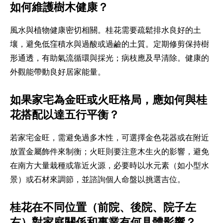
如何維護樹木健康？
風水與植物健康密切相關。桂花需要疏鬆排水良好的土
壤，避免低窪積水與過酸或過鹼的土質。定期修剪保持樹
形通透，有助氣流循環與採光；病枝應及早清除。健康的
外觀能帶動良好居家能量。
如果家宅為金旺或火旺格局，應如何與桂
花搭配以達五行平衡？
若家宅金旺，需避免過多木性，可選擇金色花器或在附近
放置金屬飾件來制衡；火旺則要注意木生火的影響，避免
在南方大量栽種或靠近火源，必要時以水元素（如小型水
景）或石材來調節，並諮詢個人命盤以挑選吉位。
桂花在不同位置（前院、後院、院子左
右）對家庭關係和事業有何具體影響？