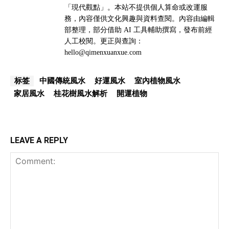
「現代觀點」。本站不提供個人算命或改運服
務，內容僅供文化興趣與資料查閱。內容由編輯
部整理，部分借助 AI 工具輔助撰寫，發布前經
人工校閱。更正與查詢：
hello@qimenxuanxue.com
中國傳統風水
好運風水
室內植物風水
标签
家居風水
桂花樹風水解析
開運植物
LEAVE A REPLY