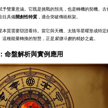
賦予雙重意涵。它既是挑戰的預兆，也是轉機的契機。古
往往具備
開創性特質
，適合突破傳統框架。
星本質需要辯證看待。當它與天機、太陰等星曜形成特定
。這種能量轉換的智慧，正是
紫微斗數
的精妙之處。
：命盤解析與實例應用