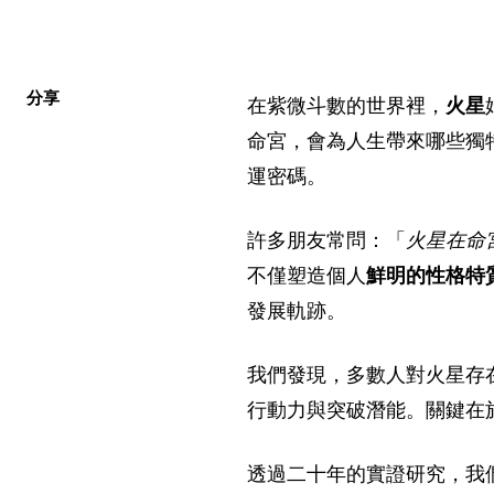
分享
在紫微斗數的世界裡，
火星
命宮，會為人生帶來哪些獨
運密碼。
許多朋友常問：「
火星在命
不僅塑造個人
鮮明的性格特
發展軌跡。
我們發現，多數人對火星存
行動力與突破潛能。關鍵在
透過二十年的實證研究，我