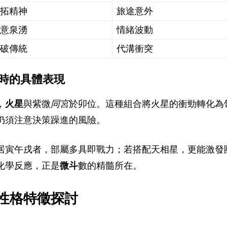
開拓精神
旅途意外
創意泉湧
情緒波動
突破傳統
代溝衝突
時的具體表現
，
火星
與紫微
同宮
於卯位。這種組合將火星的衝勁轉化為
仍須注意決策躁進的風險。
居寅午戌者，部屬多具即戰力；若搭配天相星，更能激發
化學反應，正是
微斗
數的精髓所在。
性格特徵探討