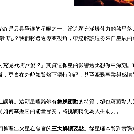
始終是最具爭議的星曜之一。當這顆充滿爆發力的煞星落
特印記？我們將透過專業視角，帶您解讀這份來自星辰的
宮究竟代表什麼？
」其實這顆星的影響遠比想像中深刻。
質
，更會在外貌氣質烙下獨特印記，甚至牽動事業與感情
在誤解。這顆星曜雖帶有
急躁衝動
的特質，卻也蘊藏驚人
於如何掌握它的能量節奏，將挑戰轉化為人生助力。
們整理出火星在命宮的
三大解讀要點
。從星曜本質到實際