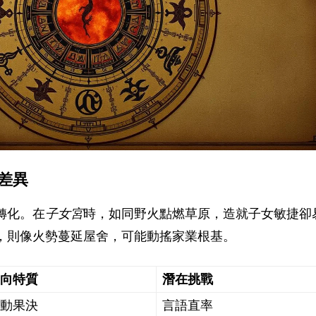
差異
轉化。在
子女宮
時，如同野火點燃草原，造就子女敏捷卻
，則像火勢蔓延屋舍，可能動搖家業根基。
正向特質
潛在挑戰
行動果決
言語直率