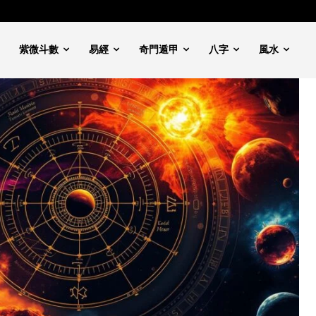
紫微斗數
易經
奇門遁甲
八字
風水