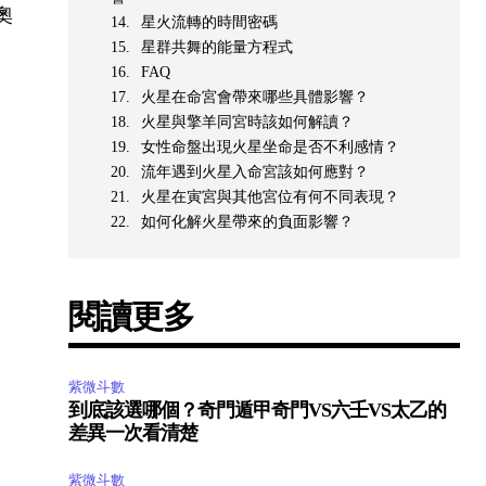
奧
星火流轉的時間密碼
星群共舞的能量方程式
FAQ
火星在命宮會帶來哪些具體影響？
火星與擎羊同宮時該如何解讀？
女性命盤出現火星坐命是否不利感情？
流年遇到火星入命宮該如何應對？
火星在寅宮與其他宮位有何不同表現？
如何化解火星帶來的負面影響？
閱讀更多
紫微斗數
到底該選哪個？奇門遁甲奇門VS六壬VS太乙的
差異一次看清楚
紫微斗數