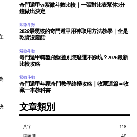
奇門遁甲vs紫微斗數比較｜一張對比表幫你3分
鐘做出決定
紫微斗數
2026最硬核的奇門遁甲用神取用方法教學｜全是
在
乾貨沒廢話
紫微斗數
奇門遁甲轉盤飛盤差別怎麼選不踩坑？2026最新
比較攻略
紫微斗數
為
奇門遁甲年家奇門教學終極攻略｜收藏這篇＝收
藏一本教科書
文章類別
快
八字
118
塔羅牌
49