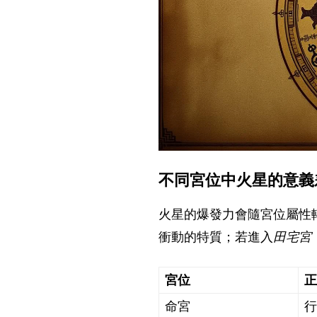
不同宮位中火星的意義
火星的爆發力會隨宮位屬性
衝動的特質；若進入
田宅宮
宮位
命宮