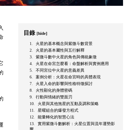
入
目錄
[hide]
命
火星的基本概念與紫微斗數背景
火星的基本屬性與五行解釋
紫微斗數中火星的角色與傳統象徵
它
火星在命宮怎麼看：命盤解析與實例應用
不同宮位中火星的意義差異
的
案例分析：火星在命宮時的具體表現
火星入命的影響與性格特徵探討
火性顯化的身體密碼
行動與情緒的雙面刃
的
火星與其他煞星的互動及調和策略
星曜組合的爆發方程式
能量轉化的智慧心法
實用紫微斗數解析：火星位置與流年運勢影
運
響