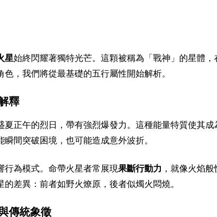
火星
始終閃耀著獨特光芒。這顆被稱為「戰神」的星體，
角色，我們將從最基礎的五行屬性開始解析。
解釋
盛夏正午的烈日，帶有強烈爆發力。這種能量特質使其成
能瞬間突破困境，也可能造成意外波折。
響行為模式。命帶火星者常展現
果斷行動力
，就像火焰般
星的差異：前者如野火燎原，後者似燭火悶燒。
與傳統象徵