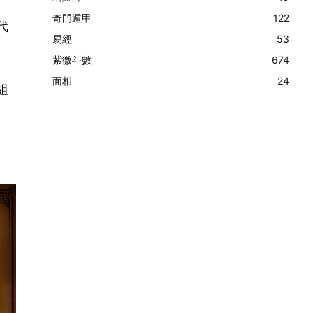
奇門遁甲
122
代
易經
53
紫微斗數
674
面相
24
組