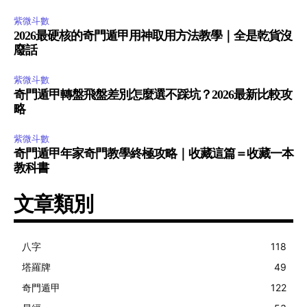
紫微斗數
2026最硬核的奇門遁甲用神取用方法教學｜全是乾貨沒
廢話
紫微斗數
奇門遁甲轉盤飛盤差別怎麼選不踩坑？2026最新比較攻
略
紫微斗數
奇門遁甲年家奇門教學終極攻略｜收藏這篇＝收藏一本
教科書
文章類別
八字
118
塔羅牌
49
奇門遁甲
122