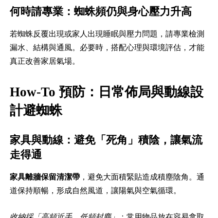
何時請專業：蜘蛛頻仍與身心壓力升高
若蜘蛛反覆出現或家人出現睡眠與壓力問題，請專業檢測
漏水、結構與通風。必要時，搭配心理與環境評估，才能
真正改善家居氣場。
How-To 預防：日常佈局與動線設
計避蜘蛛
家具與動線：避免「死角」積陰，讓氣流
走得通
家具離牆保留清潔帶
，避免大面積緊貼造成積塵陰角。通
道保持順暢，形成自然風道，讓陽氣與空氣循環。
收納採「高頻近手、低頻封塵」
：常用物品放在容易拿取