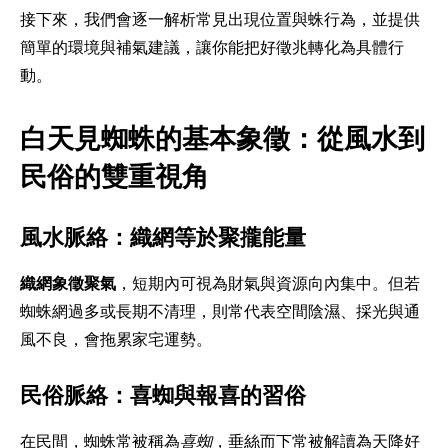
接下來，我們會逐一解析常見出現位置與蛛行為，並提供
簡單的環境與補氣建議，讓你能把好徵兆轉化為具體行
動。
白天見蜘蛛的基本象徵：從風水到
民俗的雙重視角
風水脈絡：織網等於聚攏能量
織網象徵聚氣
，短期內可視為財氣與資源向內集中。但若
蜘蛛網過多或長期不清理，則常代表空間陰濕、採光與通
風不良，會拖累家宅運勢。
民俗脈絡：喜蜘與報喜的習俗
在民間，蜘蛛常被稱為
喜蜘
，垂絲而下常被解讀為天降好