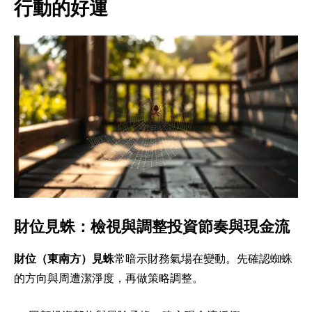
行動的好運
財位見蛛：檢視與調整投資節奏與現金流
財位（東南方）見蛛
常暗示財務氣場在變動。先確認蜘蛛
的方向與周遭潔淨度，再做策略調整。