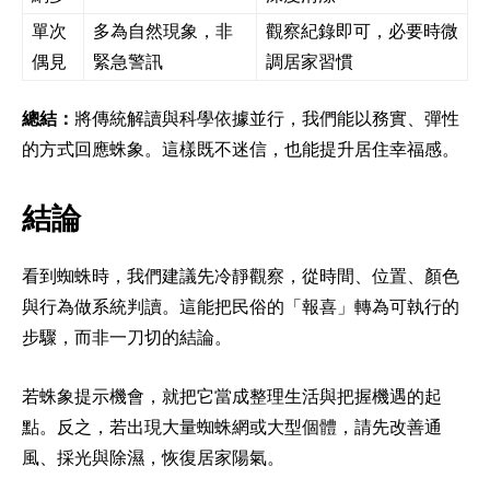
單次
多為自然現象，非
觀察紀錄即可，必要時微
偶見
緊急警訊
調居家習慣
總結：
將傳統解讀與科學依據並行，我們能以務實、彈性
的方式回應蛛象。這樣既不迷信，也能提升居住幸福感。
結論
看到蜘蛛時，我們建議先冷靜觀察，從時間、位置、顏色
與行為做系統判讀。這能把民俗的「報喜」轉為可執行的
步驟，而非一刀切的結論。
若蛛象提示機會，就把它當成整理生活與把握機遇的起
點。反之，若出現大量蜘蛛網或大型個體，請先改善通
風、採光與除濕，恢復居家陽氣。