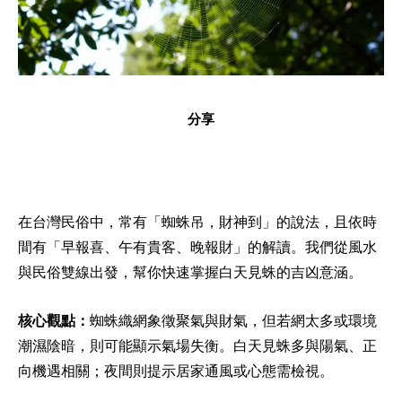
分享
在台灣民俗中，常有「蜘蛛吊，財神到」的說法，且依時
間有「早報喜、午有貴客、晚報財」的解讀。我們從風水
與民俗雙線出發，幫你快速掌握白天見蛛的吉凶意涵。
核心觀點：
蜘蛛織網象徵聚氣與財氣，但若網太多或環境
潮濕陰暗，則可能顯示氣場失衡。白天見蛛多與陽氣、正
向機遇相關；夜間則提示居家通風或心態需檢視。