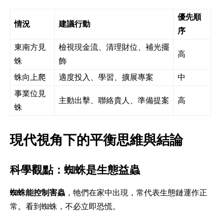
優先順
情況
建議行動
序
東南方見
檢視現金流、清理財位、補光擺
高
蛛
飾
蛛向上爬
適度投入、學習、擴展專案
中
事業位見
主動出擊、聯絡貴人、準備提案
高
蛛
現代視角下的平衡思維與結論
科學觀點：蜘蛛是生態益蟲
蜘蛛能控制害蟲
，牠們在家中出現，常代表生態鏈運作正
常。看到蜘蛛，不必立即恐慌。