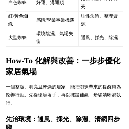
白色蜘蛛
好運、溝通順
亮
紅/黃色蜘
理性決策、整理資
感情/學業事業機遇
蛛
源
環境陰濕、氣場失
大型蜘蛛
通風、採光、除濕
衡
How-To 化解與改善：一步步優化
家居氣場
一個整潔、明亮且乾燥的居家，能把蜘蛛帶來的提醒轉為
改善行動。先從環境著手，再以擺設補氣，步驟清晰易執
行。
先治環境：通風、採光、除濕、清網四步
驟