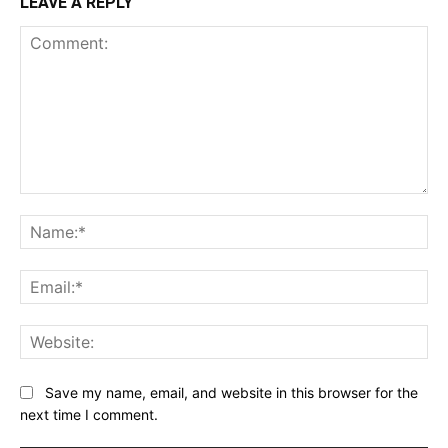
LEAVE A REPLY
Comment:
Na
Ema
Web
Save my name, email, and website in this browser for the
next time I comment.