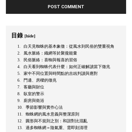
目錄
[hide]
白天見蜘蛛的基本象徵：從風水到民俗的雙重視角
風水脈絡：織網等於聚攏能量
民俗脈絡：喜蜘與報喜的習俗
白天看到蜘蛛代表什麼：如何正確解讀當下徵兆
家中不同位置與時間點的吉凶判讀與應對
門邊、房樑的徵兆
客廳與財位
臥室的警示
廚房與衛浴
季節影響與實作心法
蜘蛛網的風水意義與整潔原則
圓形與不規則之別：和諧對比混亂
過多蜘蛛網＝陰氣重、需即刻清理