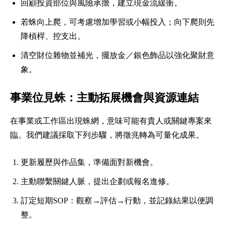
回顧投資部位與風險承擔，建立現金流緩衝。
若蛛向上爬，可考慮增加學習或小幅投入；向下爬則先
降槓桿、控支出。
清空財位雜物並補光，擺放金／銀色飾品以強化聚財意
象。
事業位見蛛：主動拓展機會與資源連結
在事業或工作區出現蛛網，意味可能有貴人或關鍵專案來
臨。我們建議採取下列步驟，將徵兆轉為可量化成果。
更新履歷與作品集，準備面對新機會。
主動聯繫關鍵人脈，提出企劃或報名進修。
訂定短期SOP：觀察→評估→行動，並記錄結果以便調
整。