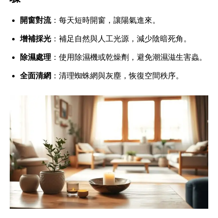
開窗對流
：每天短時開窗，讓陽氣進來。
增補採光
：補足自然與人工光源，減少陰暗死角。
除濕處理
：使用除濕機或乾燥劑，避免潮濕滋生害蟲。
全面清網
：清理蜘蛛網與灰塵，恢復空間秩序。