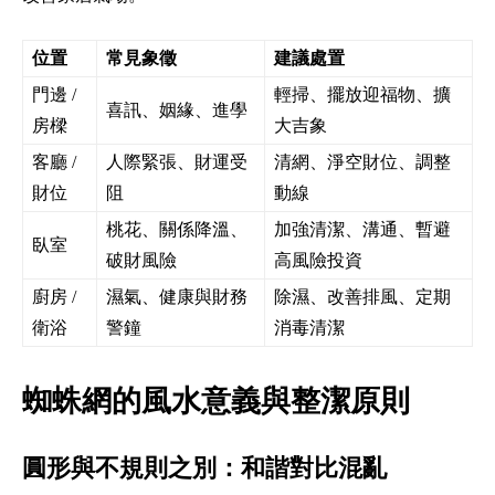
位置
常見象徵
建議處置
門邊 /
輕掃、擺放迎福物、擴
喜訊、姻緣、進學
房樑
大吉象
客廳 /
人際緊張、財運受
清網、淨空財位、調整
財位
阻
動線
桃花、關係降溫、
加強清潔、溝通、暫避
臥室
破財風險
高風險投資
廚房 /
濕氣、健康與財務
除濕、改善排風、定期
衛浴
警鐘
消毒清潔
蜘蛛網的風水意義與整潔原則
圓形與不規則之別：和諧對比混亂