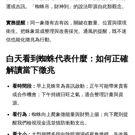
運或吉訊。「蜘蛛吊，財神到」的說法即源自此類觀念。
實務提醒：
同一象徵有吉有凶，關鍵在數量、位置與環境
衛生。把蛛象當成整理與改善採光、通風的提醒，既不迷
信也能化徵兆為行動。
白天看到蜘蛛代表什麼：如何正確
解讀當下徵兆
看時間段：
早上見蛛常為喜訊啟動；正午可能帶來貴客
或合作機會；下午持續日旺之氣，適合整理計畫與資
源。
看行為：
蜘蛛向上爬象徵能量與財勢上揚；向下爬則提
醒我們檢視現金流並慎防衝動支出。
看大小：
大型個體多指向陰暗潮濕或死角堆積，先改善