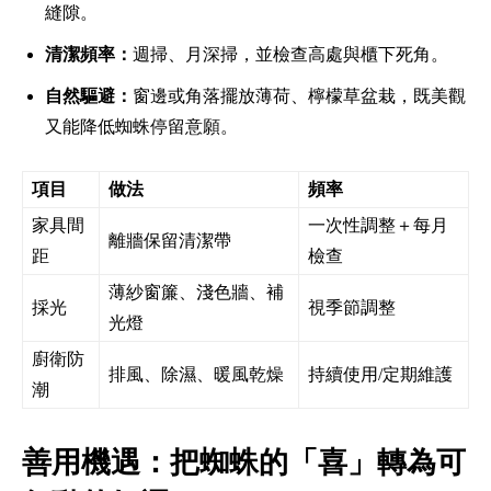
縫隙。
清潔頻率：
週掃、月深掃，並檢查高處與櫃下死角。
自然驅避：
窗邊或角落擺放薄荷、檸檬草盆栽，既美觀
又能降低蜘蛛停留意願。
項目
做法
頻率
家具間
一次性調整＋每月
離牆保留清潔帶
距
檢查
薄紗窗簾、淺色牆、補
採光
視季節調整
光燈
廚衛防
排風、除濕、暖風乾燥
持續使用/定期維護
潮
善用機遇：把蜘蛛的「喜」轉為可