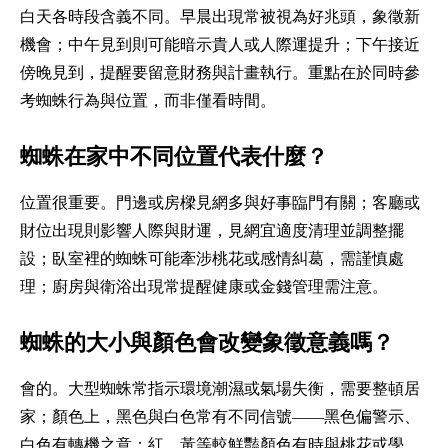
白天各時段含義不同。早晨出現常被視為好兆頭，象徵新
機會；中午見到則可能暗示貴人或人際運提升；下午接近
傍晚見到，提醒要留意財務與計畫執行。重點在於同時參
考蜘蛛行為與位置，而非僅看時間。
蜘蛛在家中不同位置代表什麼？
位置很重要。門邊或房樑見網多與好事臨門有關；客廳或
財位出現則影響人際與財運，見網宜適度清理並調整擺
設；臥室裡的蜘蛛可能牽涉桃花或感情糾葛，需謹慎處
理；廚房與衛浴出現常提醒健康或金錢管理需注意。
蜘蛛的大小與顏色會改變象徵意義嗎？
會的。大型蜘蛛常指示環境潮濕或氣場失衡，需要整頓居
家；顏色上，黑色與白色常有不同信號——黑色偏警示、
白色有轉機之意；紅、黃等較鮮豔顏色有時與桃花或學