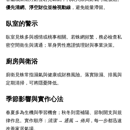
優先清網、淨空財位並檢視動線
，避免能量滯留。
臥室的警示
臥室見蛛多與感情或桃事相關。若蛛網頻繁，務必檢查私
密空間衛生與溝通；單身男性應謹慎理財與事業決策。
廚房與衛浴
廚衛見蛛常指濕氣與健康或財務風險。落實除濕、排風與
定期清掃，可將隱憂降低。
季節影響與實作心法
春夏多為生機與學習機會；秋冬則需補陽、節制開支與規
律作息。實作順序：
清潔 → 通風 → 佈局
，每一步都迅速
改善家居氣場。