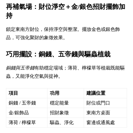
再補氣場：財位淨空＋金/銀色招財擺飾加
持
鎖定東南方財位，保持淨空與整潔。擺放金色或銀色飾
品，可強化聚財的象徵效果。
巧用擺設：銅錢、五帝錢與驅蟲植栽
銅錢與五帝錢
有助穩定場域；薄荷、檸檬草等植栽既能驅
蟲，又能淨化空氣與提神。
項目
功用
建議位置
銅錢 / 五帝錢
穩定能量
財位或門口
金/銀飾品
招財象徵
東南方桌面
薄荷 / 檸檬草
驅蟲、淨化
窗邊或通風處