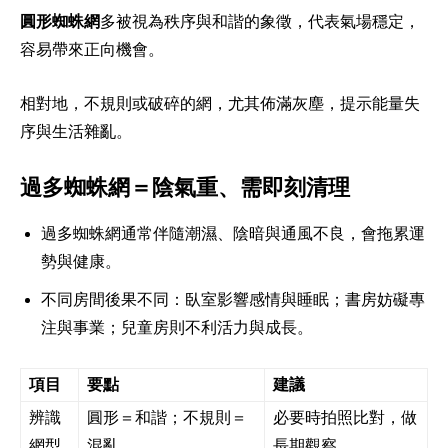
圓形蜘蛛網
多被視為秩序與和諧的象徵，代表氣場穩定，
容易帶來正向機會。
相對地，不規則或破碎的網，尤其佈滿灰塵，提示能量失
序與生活雜亂。
過多蜘蛛網＝陰氣重、需即刻清理
過多蜘蛛網通常伴隨潮濕、陰暗與通風不良，會拖累運
勢與健康。
不同房間後果不同：臥室影響感情與睡眠；書房妨礙專
注與事業；兒童房則不利活力與成長。
項目
要點
建議
辨識
圓形＝和諧；不規則＝
必要時拍照比對，做
網型
混亂
長期觀察