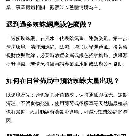
業、事業機遇相關。觀察時以整體情境為主。
遇到過多蜘蛛網應該怎麼做？
「過多蜘蛛網」在風水上代表陰氣重、運勢受阻。第一步
清潔環境：清理蜘蛛網、除濕、增加採光與通風。接著檢
視財位與動線，必要時放置金屬或銀色招財擺飾、換燈源
提升陽氣，若情況持續再請專業風水師或除蟲公司協助。
如何在日常佈局中預防蜘蛛大量出現？
以環境為先：避免家具死角積灰，保持通風與採光。定期
清理、不留食物殘渣，使用薄荷或檸檬草等天然驅蟲植栽
也有幫助。設計動線時讓氣流通暢，可減少蜘蛛築網的誘
因。