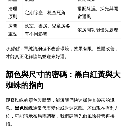
清理
搭配除濕、採光與開
定期除塵、檢查死角
原則
窗通風
房間
臥室、書房、兒童房各
依房間功能優先處理
重點
有不同影響
小提醒：
單純清網但不改善環境，效果有限。整體改善，
才能真正化解陰氣並迎來好運。
顏色與尺寸的密碼：黑白紅黃與大
蜘蛛的指向
觀察蜘蛛的顏色與體型，能讓我們快速抓住其帶來的訊
息。
黑色蜘蛛
通常代表變化或財運來臨。若出現在有利方
位，可能暗示布局需調整，我們建議先做風險控管再接
招。