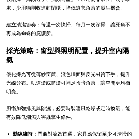
處，少用物則收進封閉櫃，降低遺忘角落的滋生機會。
建立清潔節奏：每週一次快掃、每月一次深掃，讓死角不
再成為蜘蛛的庇護所。
採光策略：窗型與照明配置，提升室內陽
氣
優化採光可從薄紗窗簾、淺色牆面與反光材質下手，提升
光線分布。軌道燈或筒燈可補足陰暗角落，讓空間更均衡
明亮。
廚衛加強排風與除濕，必要時裝暖風乾燥或定時換氣，能
有效降低潮濕與害蟲孳生條件。
動線維持：
門窗對流為首選，家具應保留至少可清掃的