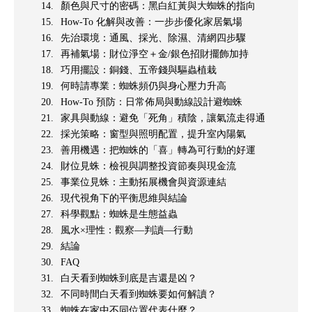
顏色與尺寸的密碼：黑白紅黃與大蜘蛛的指向
How-To 化解與改善：一步步優化家居氣場
先治環境：通風、採光、除濕、清網四步驟
再補氣場：財位淨空＋金/銀色招財擺飾加持
巧用擺設：銅錢、五帝錢與驅蟲植栽
何時請專業：蜘蛛頻仍與身心壓力升高
How-To 預防：日常佈局與動線設計避蜘蛛
家具與動線：避免「死角」積陰，讓氣流走得通
採光策略：窗型與照明配置，提升室內陽氣
善用機遇：把蜘蛛的「喜」轉為可行動的好運
財位見蛛：檢視與調整投資節奏與現金流
事業位見蛛：主動拓展機會與資源連結
現代視角下的平衡思維與結論
科學觀點：蜘蛛是生態益蟲
風水×理性：觀察—判讀—行動
結論
FAQ
白天看到蜘蛛到底是吉還是凶？
不同時間白天看到蜘蛛要如何解讀？
蜘蛛在家中不同位置代表什麼？