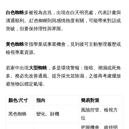
白色蜘蛛
多被視為吉兆，出現在白天明亮處，代表計畫與
溝通順利。
紅色蜘蛛
則與感情熱度有關，可能帶來對話或
突破，但要保持理性與界限。
黃色蜘蛛
常指學業或事業機會，見到後可主動整理履歷或
檢視專案資源。
若家中出現
大型蜘蛛
，多是環境警報：陰暗、潮濕或死角
多。務必先改善通風、提升採光並除濕，之後再考慮擺放
避煞物以穩定氣場。
顏色/尺寸
指向
簡易對策
風險控管、檢視方
黑色蜘蛛
變化、財機
位
把握機會、維持明