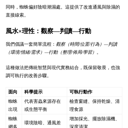
同時，蜘蛛偏好陰暗潮濕處。這提供了改進通風與除濕的
直接線索。
風水×理性：觀察—判讀—行動
我們倡議一套簡單流程：
觀察（時間/位置/行為）—判讀
（環境/情緒/需求）—行動（整理/佈局/學習）
。
這種做法把傳統智慧與現代實務結合，既保留敬畏，也強
調可執行的改善步驟。
面向
科學提示
可執行動作
蜘蛛
代表害蟲來源存在
檢查窗縫、保持乾燥、清
出現
或生態平衡
理食源
蜘蛛
增加採光、擺放除濕機、
環境陰暗、通風差
網多
深度清潔