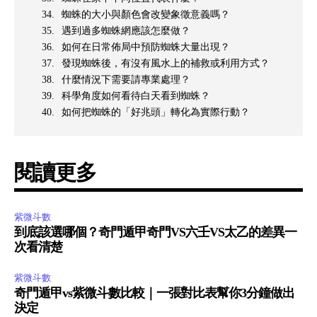
蜘蛛的大小與顏色會改變象徵意義嗎？
遇到過多蜘蛛網應該怎麼做？
如何在日常佈局中預防蜘蛛大量出現？
發現蜘蛛後，有沒有風水上的補救或利用方式？
什麼情況下需要請專業處理？
科學角度如何看待白天看到蜘蛛？
如何把蜘蛛的「好兆頭」轉化為實際行動？
閱讀更多
紫微斗數
到底該選哪個？奇門遁甲奇門VS六壬VS太乙的差異一
次看清楚
紫微斗數
奇門遁甲vs紫微斗數比較｜一張對比表幫你3分鐘做出
決定