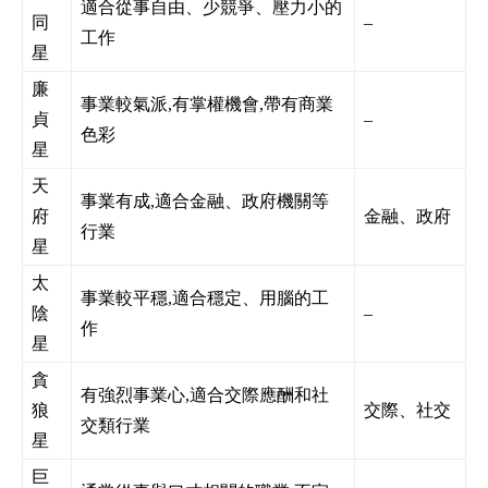
適合從事自由、少競爭、壓力小的
同
–
工作
星
廉
事業較氣派,有掌權機會,帶有商業
貞
–
色彩
星
天
事業有成,適合金融、政府機關等
府
金融、政府
行業
星
太
事業較平穩,適合穩定、用腦的工
陰
–
作
星
貪
有強烈事業心,適合交際應酬和社
狼
交際、社交
交類行業
星
巨