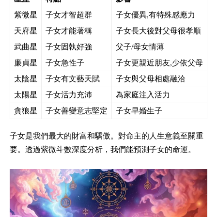
紫微星
子女才智超群
子女優異,有特殊感應力
天府星
子女才能著稱
子女長大後對父母很孝順
武曲星
子女固執好強
父子/母女情薄
廉貞星
子女急性子
子女更親近朋友,少依父母
太陰星
子女有文藝天賦
子女與父母相處融洽
太陽星
子女活力充沛
為家庭注入活力
貪狼星
子女善變意志堅定
子女早婚生子
子女是我們最大的財富和驕傲。對命主的人生意義至關重
要。透過紫微斗數深度分析，我們能預測子女的命運。