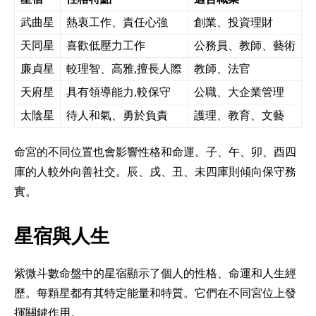
武曲星
熱衷工作、責任心強
創業、投資理財
天同星
喜歡低壓力工作
公務員、教師、藝術
廉貞星
較理智、高雅,擅長人際
教師、法官
天府星
具有領導能力,較保守
公職、大企業管理
太陰星
待人和氣、勇於負責
護理、教育、文藝
命宮的不同位置也會影響性格和命運。子、午、卯、酉四
庫的人較外向善社交。辰、戌、丑、未四庫則傾向保守務
實。
星宿與人生
紫微斗數命盤中的星宿顯示了個人的性格、命運和人生經
歷。每顆星都有其特定能量和特質。它們在不同宮位上發
揮關鍵作用。