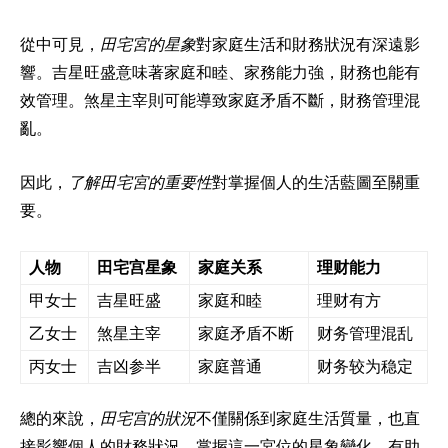
從中可見，
田宅宮的星象
對家庭生活和財務狀況有深遠影
響。吉星旺盛意味著家庭和睦、家務能力強，財務也能有
效管理。煞星主宰則可能導致家庭矛盾不斷，財務管理混
亂。
因此，
了解田宅宮的重要性
對掌握個人的生活藍圖至關重
要。
人物
田宅宫星象
家庭关系
理财能力
甲女士
吉星旺盛
家庭和睦
理财有方
乙女士
煞星主宰
家庭矛盾不断
财务管理混乱
丙女士
吉凶参半
家庭普通
财务较为稳定
總的來說，
田宅宫的狀況
不僅關係到家庭生活質量，也直
接影響個人的財務狀況。掌握這一宮位的星象變化，有助