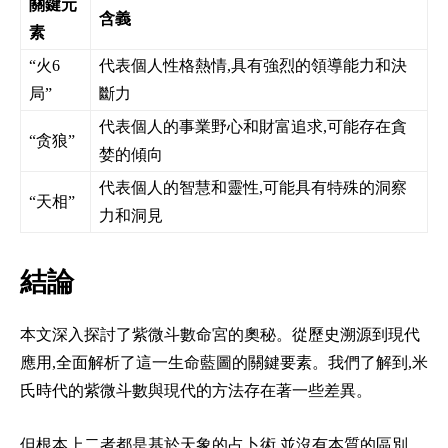
關鍵元
含義
素
“火6
代表個人性格熱情,具有強烈的領導能力和決
局”
斷力
代表個人的事業野心和財富追求,可能存在貪
“贪狼”
婪的傾向
代表個人的智慧和靈性,可能具有特殊的洞察
“天相”
力和洞見
結論
本文深入探討了紫微斗數命宮的奧秘。從歷史溯源到現代
應用,全面解析了這一生命藍圖的關鍵要素。我們了解到,米
氏時代的紫微斗數與現代的方法存在著一些差異。
但根本上二者都是基於天象的占卜術,並沒有本質的區別。