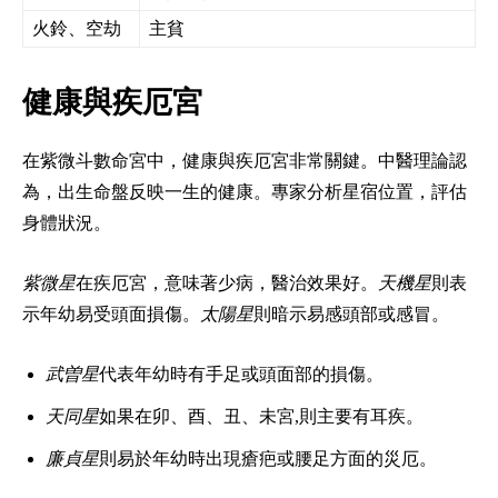
火鈴、空劫
主貧
健康與疾厄宮
在紫微斗數命宮中，健康與疾厄宮非常關鍵。中醫理論認
為，出生命盤反映一生的健康。專家分析星宿位置，評估
身體狀況。
紫微星
在疾厄宮，意味著少病，醫治效果好。
天機星
則表
示年幼易受頭面損傷。
太陽星
則暗示易感頭部或感冒。
武曽星
代表年幼時有手足或頭面部的損傷。
天同星
如果在卯、酉、丑、未宮,則主要有耳疾。
廉貞星
則易於年幼時出現瘡疤或腰足方面的災厄。