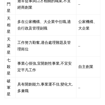
通常從事與口才相關的職業,不宜
門
–
經商創業
星
天
多在公家機構、大企業中任職,適
公家機構、
相
合行政及管理副職
大企業
星
天
工作努力勤奮,適合處理難題及管
梁
–
理崗位
星
七
事業心很強,宜開創性事業,不宜安
殺
自主創業
定平凡工作
星
破
具有開創能力,事業運不佳,變化大,
軍
–
多兼職
星