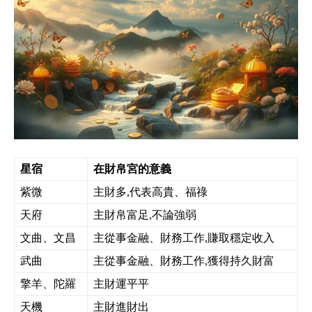
星宿
在財帛宮的意義
紫微
主財多,代表高貴、福祿
天府
主財帛富足,不論強弱
文曲、文昌
主從事金融、財務工作,賺取穩定收入
武曲
主從事金融、財務工作,獲得持久財富
擎羊、陀羅
主財運平平
天機
主財進財出