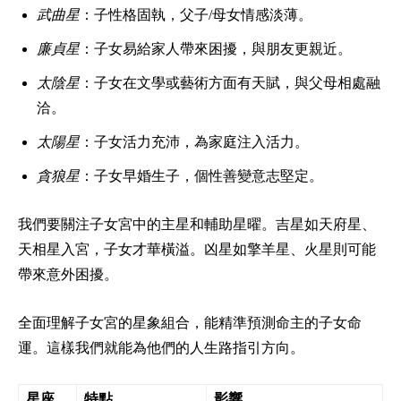
武曲星
：子性格固執，父子/母女情感淡薄。
廉貞星
：子女易給家人帶來困擾，與朋友更親近。
太陰星
：子女在文學或藝術方面有天賦，與父母相處融
洽。
太陽星
：子女活力充沛，為家庭注入活力。
貪狼星
：子女早婚生子，個性善變意志堅定。
我們要關注子女宮中的主星和輔助星曜。吉星如天府星、
天相星入宮，子女才華橫溢。凶星如擎羊星、火星則可能
帶來意外困擾。
全面理解子女宮的星象組合，能精準預測命主的子女命
運。這樣我們就能為他們的人生路指引方向。
星座
特點
影響