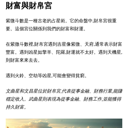
財富與財帛宮
紫微斗數是一種古老的占星術。它的命盤中,財帛宮很重
要。這個宮位關係到我們的財富和財運。
在紫微斗數裡,財帛宮遇到吉星像紫微、天府,通常表示財富
豐富。遇到凶星如擎羊、陀羅,財運就不太好。遇到天機星,
則財富來來去去。
遇到火鈴、空劫等凶星,可能會變得貧窮。
文曲星和文昌星位於財帛宮,代表從事金融、財務行業,能賺
穩定收入。武曲星則表現為從事金融、財務工作,並能獲得
持久財富。