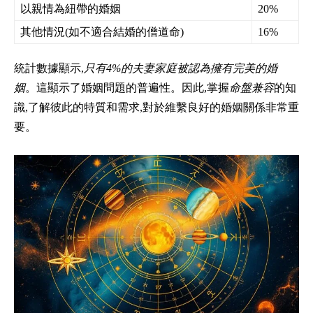
以親情為紐帶的婚姻
20%
其他情況(如不適合結婚的僧道命)
16%
統計數據顯示,
只有4%的夫妻家庭被認為擁有完美的婚
姻
。這顯示了婚姻問題的普遍性。因此,掌握
命盤兼容
的知
識,了解彼此的特質和需求,對於維繫良好的婚姻關係非常重
要。