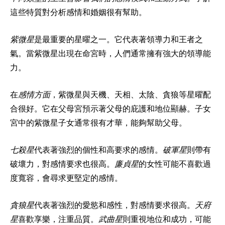
這些特質對分析感情和婚姻很有幫助。
紫微星
是最重要的星曜之一。它代表著領導力和王者之
氣。當紫微星出現在命宮時，人們通常擁有強大的領導能
力。
在
感情方面
，紫微星與天機、天相、太陰、貪狼等星曜配
合很好。它在父母宮預示著父母的庇護和地位顯赫。子女
宮中的紫微星子女通常很有才華，能夠幫助父母。
七殺星
代表著強烈的個性和高要求的感情。
破軍星
則帶有
破壞力，對感情要求也很高。
廉貞星
的女性可能不喜歡過
度寬容，會尋求更堅定的感情。
貪狼星
代表著強烈的愛慾和感性，對感情要求很高。
天府
星
喜歡享樂，注重品質。
武曲星
則重視地位和成功，可能