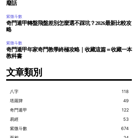
廢話
紫微斗數
奇門遁甲轉盤飛盤差別怎麼選不踩坑？2026最新比較攻
略
紫微斗數
奇門遁甲年家奇門教學終極攻略｜收藏這篇＝收藏一本
教科書
文章類別
八字
118
塔羅牌
49
奇門遁甲
122
易經
53
紫微斗數
674
面相
24