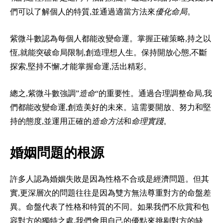
們可以了解個人的特質,並通過適當方法來
優化命局
。
紫微斗數認為每個人都能改變命運。掌握正確策略,持之以
恆,就能突破命局限制,創造理想人生。保持開放心態,不斷
探索,堅持不懈,才能掌握命運,活出精彩。
總之,紫微斗數強調”
造命
“的重要性。通過合理調整命局,我
們都能改變命運,創造美好的未來。這需要開放、努力和堅
持的態度,並運用正確的
造命方法
和
命理實踐
。
婚姻問題的根源
許多人認為婚姻失敗是因為性格不合或是經濟問題。但其
實,更深層次的問題往往是因為雙方無法尊重對方的命盤差
異。命盤代表了性格和特質的不同。如果我們不欣賞和包
容對方的獨特之處,我們會用自己的優點來挑剔對方的缺