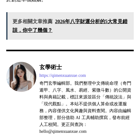
更多相關文章推薦
2026年八字財運分析的5大常見錯
誤，你中了幾個？
玄學術士
https://qimenxuanxue.com
奇門玄學編輯部。我們整理中文傳統命理（奇門
遁甲、八字、風水、易經、紫微斗數）的公開資
料與典籍記載，標註來源並區分「傳統說法」與
「現代觀點」。本站不提供個人算命或改運服
務，內容僅供文化興趣與資料查閱。內容由編輯
部整理，部分借助 AI 工具輔助撰寫，發布前經
人工校閱。更正與查詢：
hello@qimenxuanxue.com