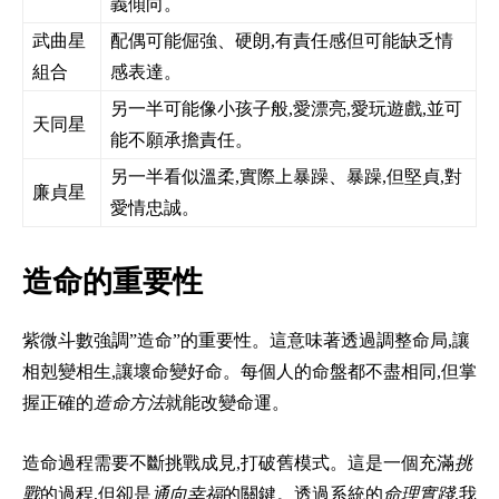
義傾向。
武曲星
配偶可能倔強、硬朗,有責任感但可能缺乏情
組合
感表達。
另一半可能像小孩子般,愛漂亮,愛玩遊戲,並可
天同星
能不願承擔責任。
另一半看似溫柔,實際上暴躁、暴躁,但堅貞,對
廉貞星
愛情忠誠。
造命的重要性
紫微斗數強調”造命”的重要性。這意味著透過調整命局,讓
相剋變相生,讓壞命變好命。每個人的命盤都不盡相同,但掌
握正確的
造命方法
就能改變命運。
造命過程需要不斷挑戰成見,打破舊模式。這是一個充滿
挑
戰
的過程,但卻是
通向幸福
的關鍵。透過系統的
命理實踐
,我