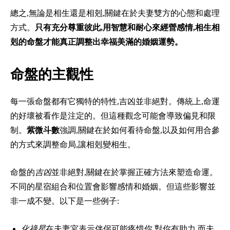
總之,無論是相生還是相剋,關鍵在於夫妻雙方的心態和處理
方式。
只有充分尊重彼此,用智慧和耐心來經營感情,相生相
剋的命盤才能真正調整出幸福美滿的婚姻運勢。
命盤的主觀性
每一張命盤都有它獨特的特性,吉凶並非絕對。傳統上,命運
的好壞被看作是注定的。但這種觀念可能會導致偏見和限
制。
紫微斗數
強調,關鍵在於如何看待命盤,以及如何用合參
的方式來調整命局,讓相剋變相生。
命盤的
吉凶
並非絕對,關鍵在於掌握正確方法來塑造命運。
不同的星宿組合和位置會影響感情和婚姻。但這些影響並
非一成不變。以下是一些例子:
化祿星
在夫妻宮表示伴侶可能疼惜你,對你有助力,而夫