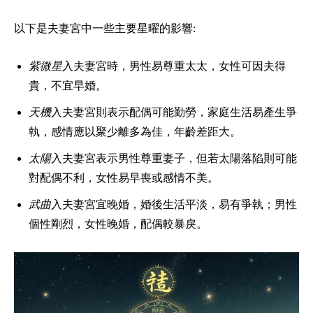
以下是夫妻宮中一些主要星曜的影響:
紫微星
入夫妻宮時，男性易尊重太太，女性可因夫得
貴，不宜早婚。
天機
入夫妻宮則表示配偶可能勤勞，家庭生活易產生爭
執，感情應以聚少離多為佳，年齡差距大。
太陽
入夫妻宮表示男性尊重妻子，但若太陽落陷則可能
對配偶不利，女性易早喪或感情不美。
武曲
入夫妻宮宜晚婚，婚後生活平淡，易有爭執；男性
個性剛烈，女性晚婚，配偶較暴戾。