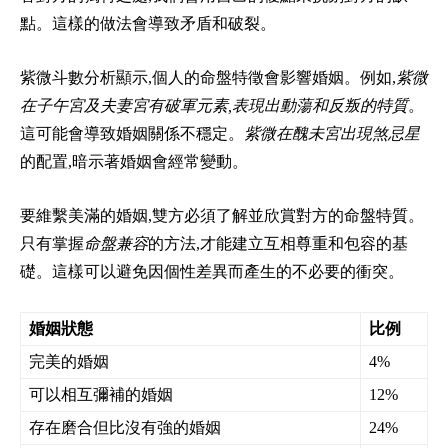
點。這樣的做法會導致矛盾和破裂。
紫微斗數分析顯示,個人的命盤特徵會影響婚姻。例如,
紫微
在子午宮及夫妻宮有破軍元素,表現出動蕩和反叛的特質
。
這可能會導致婚姻關係不穩定。
紫微在醜未宮出現煞忌星
的配置,暗示著婚姻會經常變動。
要維繫美滿的婚姻,雙方必須了解並欣賞對方的命盤特質。
只有掌握
命盤兼容
的方法,才能建立互相尊重和包容的基
礎。這樣可以避免因個性差異而產生的不必要的衝突。
婚姻狀態
比例
完美的婚姻
4%
可以相互彌補的婚姻
12%
存在磨合但比沒有強的婚姻
24%