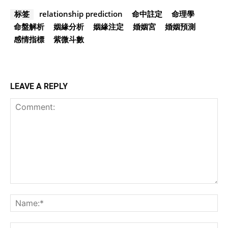
relationship prediction
命中註定
命理學
标签
命盤解析
姻緣分析
姻緣注定
婚姻宮
婚姻預測
感情指標
紫微斗數
LEAVE A REPLY
Comment:
Na
Ema