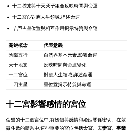
十二
地支
與十天
天干
組合反映時間與命運
十二
宮位
對應人生領域,描述命運
十四主星
位置與相互作用揭示特質與命運
關鍵概念
代表意義
陰陽五行
自然界基本元素,影響命運
天干地支
反映時間與命運變化
十二宮位
對應人生領域,詳述命運
十四主星
星位置揭示特質與命運
十二宮影響感情的宮位
命盤的十二個宮位中,有幾個與感情和婚姻關係密切。在紫
微斗數的體系中,這些重要的宮位包括
命宮
、
夫妻宮
、
事業