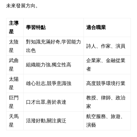
未來發展方向。
主導
學習特點
適合職業
星
太陰
對知識充滿好奇,学習能力
詩人、作家、演員
星
出色
武曲
企業家、金融從業
組織能力強,獨立性高
星
者
太陽
雄心壯志,競爭意識強
高度競爭環境行業
星
巨門
教授、律師、政治
口才出眾,善於表達
星
家
天馬
航空服務、旅遊、
活潑好動,關注廣泛
星
演藝