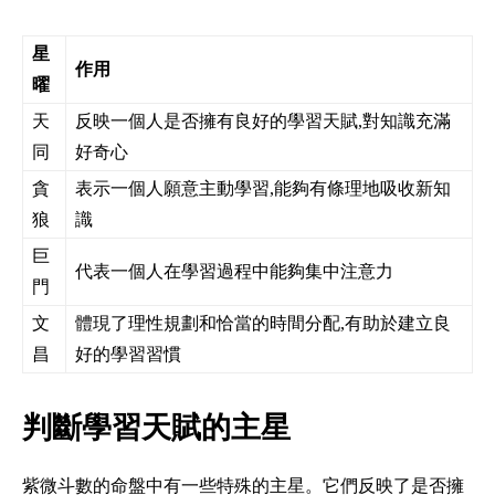
星
作用
曜
天
反映一個人是否擁有良好的學習天賦,對知識充滿
同
好奇心
貪
表示一個人願意主動學習,能夠有條理地吸收新知
狼
識
巨
代表一個人在學習過程中能夠集中注意力
門
文
體現了理性規劃和恰當的時間分配,有助於建立良
昌
好的學習習慣
判斷學習天賦的主星
紫微斗數的命盤中有一些特殊的主星。它們反映了是否擁