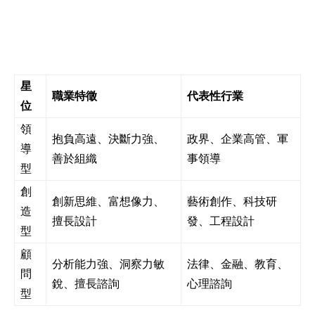
星
職業特徵
代表性行業
位
領
抱負高遠、決斷力強、
政界、企業高管、軍
導
善於組織
事領導
型
創
創新思維、富想像力、
藝術創作、科技研
造
擅長設計
發、工程設計
型
顧
分析能力強、洞察力敏
法律、金融、教育、
問
銳、擅長諮詢
心理諮詢
型