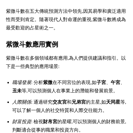
紫微斗數在五大傳統預測方法中領先,因其易學和廣泛適用
性而受到肯定。隨著現代人對命運的重視,紫微斗數將成為
最受歡迎的占星術之一。
紫微斗數應用實例
紫微斗數在多個領域都有應用,為人們提供建議和指引。以
下是一些典型的應用場景:
職場發展
: 分析
紫微
在不同宮位的表現,如
子宮
、
午宮
、
丑未
等,可以預測個人在事業上的潛能和發展前景。
人際關係
: 通過研究
交友宮
和
兄弟宮
的主星,如
天同星
等,
可以了解一個人的社交特質和人際交往能力。
財富投資
: 檢視
財帛宮
的星曜,可以預測個人的財務前景,
判斷適合從事的職業和投資方向。