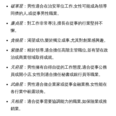
破軍星
：男性適合在治安單位工作,女性可能成為領導
同儕的人,或從事男性職業。
廉貞星
：對工作非常專注,擅長在從事的行業堅持不
懈。
貪狼星
：渴望成功,樂於獨立成事,尤其對創業感興趣。
紫微星
：精於領導,適合擔任高階主管職位,並有望在政
治或商業領域取得成就。
天府星
：男性擁有自得自從的工作態度,適合從事公務
員或開小店,女性則適合擔任秘書或銀行員等職業。
武曲星
：男性適合做企業家或從事金融業務,女性能在
各行業中嶄露頭角。
天相星
：適合從事需要協調能力的職業,如保險業或推
銷業。