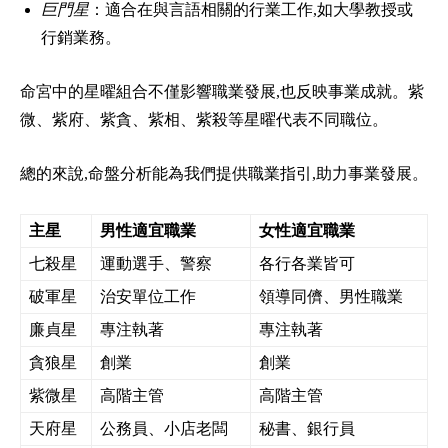
巨門星
：適合在與言語相關的行業工作,如大學教授或
行銷業務。
命宮中的星曜組合不僅影響職業發展,也反映事業成就。紫
微、紫府、紫貪、紫相、紫殺等星曜代表不同職位。
總的來說,命盤分析能為我們提供職業指引,助力事業發展。
主星
男性適宜職業
女性適宜職業
七殺星
運動選手、警察
各行各業皆可
破軍星
治安單位工作
領導同儕、男性職業
廉貞星
專注執著
專注執著
貪狼星
創業
創業
紫微星
高階主管
高階主管
天府星
公務員、小店老闆
秘書、銀行員