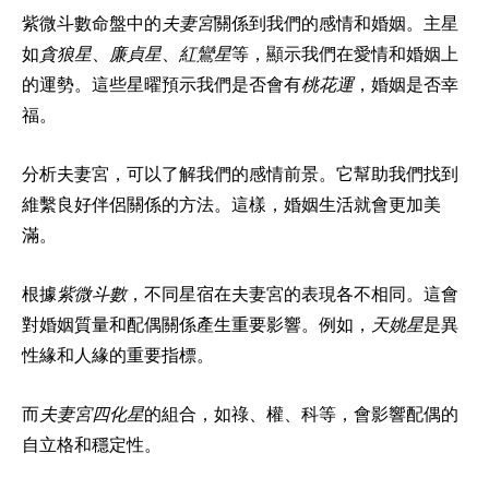
紫微斗數命盤中的
夫妻宮
關係到我們的感情和婚姻。主星
如
貪狼星
、
廉貞星
、
紅鸞星
等，顯示我們在愛情和婚姻上
的運勢。這些星曜預示我們是否會有
桃花運
，婚姻是否幸
福。
分析夫妻宮，可以了解我們的感情前景。它幫助我們找到
維繫良好伴侶關係的方法。這樣，婚姻生活就會更加美
滿。
根據
紫微斗數
，不同星宿在夫妻宮的表現各不相同。這會
對婚姻質量和配偶關係產生重要影響。例如，
天姚星
是異
性緣和人緣的重要指標。
而
夫妻宮四化星
的組合，如祿、權、科等，會影響配偶的
自立格和穩定性。