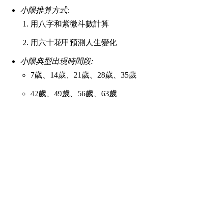
小限推算方式:
用八字和紫微斗數計算
用六十花甲預測人生變化
小限典型出現時間段:
7歲、14歲、21歲、28歲、35歲
42歲、49歲、56歲、63歲