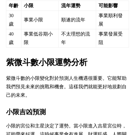
年齡
小限
流年運勢
可能影響
30
事業順利發
事業小限
順遂的流年
歲
展
40
事業低谷期小
不太理想的流
事業發展受
歲
限
年
阻
紫微斗數小限運勢分析
紫微斗數的小限變化對於預測人生機遇很重要。它能幫助
我們預見未來的挑戰和機會。這樣我們就能更好地規劃自
己的未來。
小限吉凶預測
小限的宮位和主星決定了運勢。當小限進入吉星宮位時，
可能帶來好運。這時候事業會有進展，財運旺盛，人際關