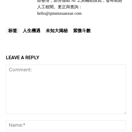
部整理，部分借助 AI 工具輔助撰寫，發布前經
人工校閱。更正與查詢：
hello@qimenxuanxue.com
人生機遇
未知大揭秘
紫微斗數
标签
LEAVE A REPLY
Comment:
Na