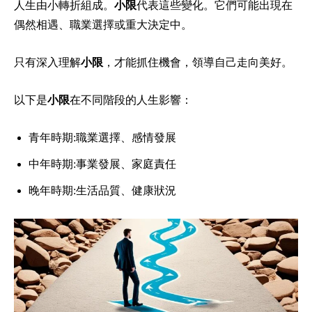
人生由小轉折組成。
小限
代表這些變化。它們可能出現在
偶然相遇、職業選擇或重大決定中。
只有深入理解
小限
，才能抓住機會，領導自己走向美好。
以下是
小限
在不同階段的人生影響：
青年時期:職業選擇、感情發展
中年時期:事業發展、家庭責任
晚年時期:生活品質、健康狀況