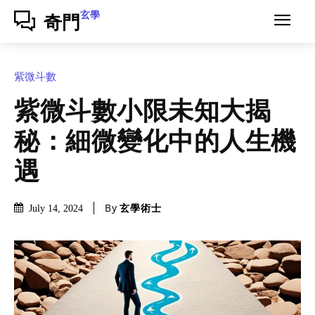
玄學
奇門
紫微斗數
紫微斗數小限未知大揭
秘：細微變化中的人生機
遇
By
玄學術士
July 14, 2024