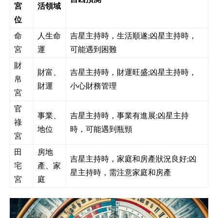
宮
活領域
位
命
人生命
吉星主持時，生活順遂;凶星主持時，
宮
運
可能遇到困難
財
財富、
吉星主持時，財運旺盛;凶星主持時，
帛
財運
小心財務管理
宮
官
事業、
吉星主持時，事業有進展;凶星主持
祿
地位
時，可能遇到瓶頸
宮
田
房地
吉星主持時，家庭和房產狀況良好;凶
宅
產、家
星主持時，需注意家庭和房產
宮
庭