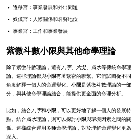
遷移宮：事業發展和外出問題
奴僕宮：人際關係和名聲地位
事業宮：工作和事業發展
紫微斗數小限與其他命學理論
除了紫微斗數理論，還有
八字
、
六爻
、
風水
等傳統命學理
論。這些理論都與
小限
有著緊密的聯繫。它們試圖從不同
角度解釋一個人的命運變化。
小限
是紫微斗數理論的一部
分，與其他命學理論結合，能提供更全面的命理分析。
比如，結合
八字
和
小限
，可以更好地了解一個人的發展特
點。結合
風水
理論，則可以探討
小限
與環境因素之間的關
係。這樣綜合運用多種命學理論，對於理解命運變化更為
深入。