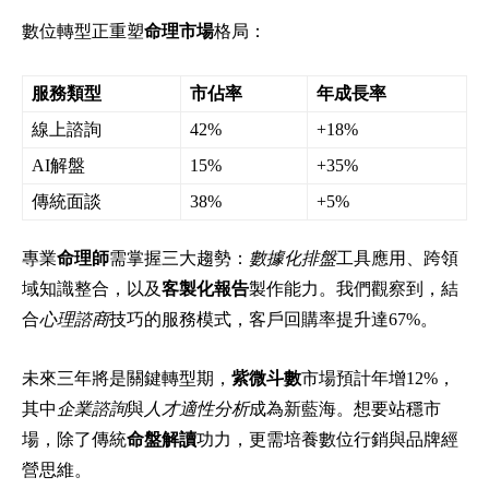
數位轉型正重塑
命理市場
格局：
服務類型
市佔率
年成長率
線上諮詢
42%
+18%
AI解盤
15%
+35%
傳統面談
38%
+5%
專業
命理師
需掌握三大趨勢：
數據化排盤
工具應用、跨領
域知識整合，以及
客製化報告
製作能力。我們觀察到，結
合
心理諮商
技巧的服務模式，客戶回購率提升達67%。
未來三年將是關鍵轉型期，
紫微斗數
市場預計年增12%，
其中
企業諮詢
與
人才適性分析
成為新藍海。想要站穩市
場，除了傳統
命盤解讀
功力，更需培養數位行銷與品牌經
營思維。