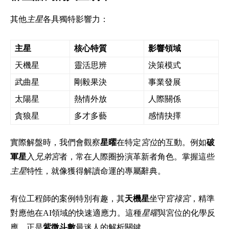
其他
主星
各具獨特影響力：
主星
核心特質
影響領域
天機星
靈活思辨
決策模式
武曲星
剛毅果決
事業發展
太陽星
熱情外放
人際關係
貪狼星
多才多藝
感情抉擇
實際解盤時，我們會觀察
星曜
在特定
宮位
的互動。例如
破
軍星
入
兄弟宮
者，常在人際圈扮演革新者角色。掌握這些
主星
特性，就像獲得解讀命運的專屬辭典。
有位工程師的案例特別有趣，其
天機星
坐守
官祿宮
，精準
對應他在AI領域的快速適應力。這種
星曜
與宮位的化學反
應，正是
紫微斗數
最迷人的解析關鍵。