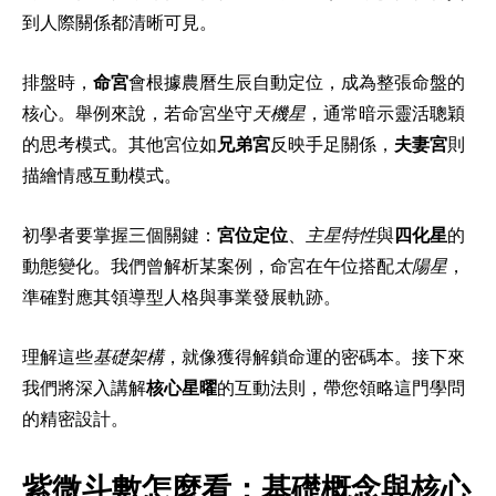
到人際關係都清晰可見。
排盤時，
命宮
會根據農曆生辰自動定位，成為整張命盤的
核心。舉例來說，若命宮坐守
天機星
，通常暗示靈活聰穎
的思考模式。其他宮位如
兄弟宮
反映手足關係，
夫妻宮
則
描繪情感互動模式。
初學者要掌握三個關鍵：
宮位定位
、
主星特性
與
四化星
的
動態變化。我們曾解析某案例，命宮在午位搭配
太陽星
，
準確對應其領導型人格與事業發展軌跡。
理解這些
基礎架構
，就像獲得解鎖命運的密碼本。接下來
我們將深入講解
核心星曜
的互動法則，帶您領略這門學問
的精密設計。
紫微斗數怎麼看：基礎概念與核心