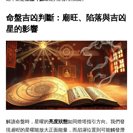
命盤吉凶判斷：廟旺、陷落與吉凶
星的影響
解讀命盤時，星曜的
亮度狀態
如同燈塔指引方向。我們發
現
廟旺
的星曜能放大正面能量，而
陷落
位置則可能觸發潛