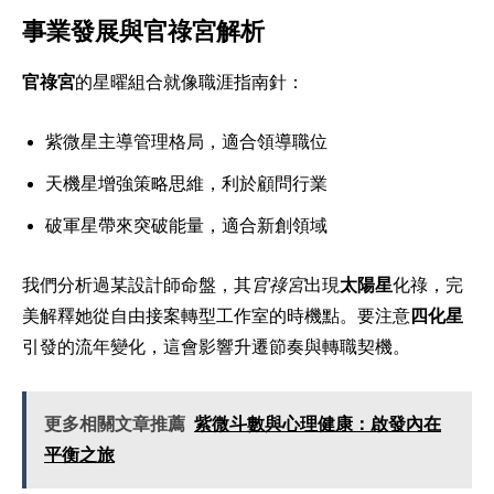
事業發展與官祿宮解析
官祿宮
的星曜組合就像職涯指南針：
紫微星主導管理格局，適合領導職位
天機星增強策略思維，利於顧問行業
破軍星帶來突破能量，適合新創領域
我們分析過某設計師命盤，其
官祿宮
出現
太陽星
化祿，完
美解釋她從自由接案轉型工作室的時機點。要注意
四化星
引發的流年變化，這會影響升遷節奏與轉職契機。
更多相關文章推薦
紫微斗數與心理健康：啟發內在
平衡之旅