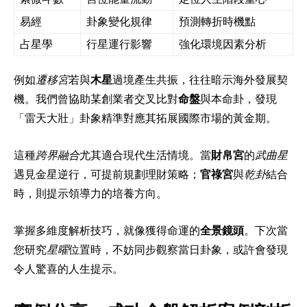
易經
卦象變化規律
預測轉折時機點
占星學
行星運行影響
強化環境因素分析
例如
遷移宮
若與
木星
過境產生共振，往往暗示海外發展契
機。我們曾協助某創業者交叉比對
命盤
與本命卦，發現
「雷天大壯」卦象精準對應其拓展國際市場的黃金期。
這種
跨界融合
尤其適合現代生活情境。當
財帛宮
的
武曲星
遇見金星逆行，可提前規劃理財策略；
官祿宮
與
乾卦
結合
時，則提示領導力的培養方向。
掌握多維度解析技巧，就像獲得命運的
全景鏡頭
。下次當
您研究
星曜
位置時，不妨同步觀察當日卦象，或許會發現
令人驚喜的人生提示。