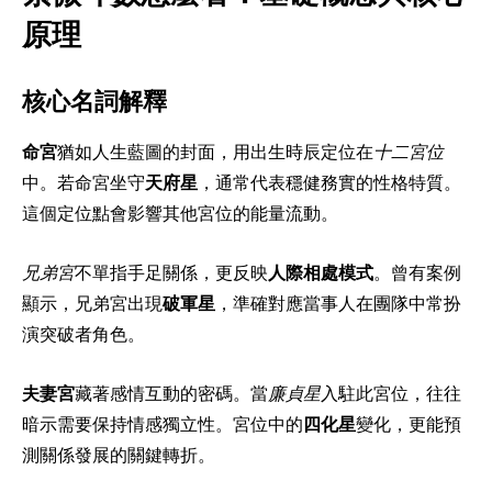
原理
核心名詞解釋
命宮
猶如人生藍圖的封面，用出生時辰定位在
十二宮位
中。若命宮坐守
天府星
，通常代表穩健務實的性格特質。
這個定位點會影響其他宮位的能量流動。
兄弟宮
不單指手足關係，更反映
人際相處模式
。曾有案例
顯示，兄弟宮出現
破軍星
，準確對應當事人在團隊中常扮
演突破者角色。
夫妻宮
藏著感情互動的密碼。當
廉貞星
入駐此宮位，往往
暗示需要保持情感獨立性。宮位中的
四化星
變化，更能預
測關係發展的關鍵轉折。