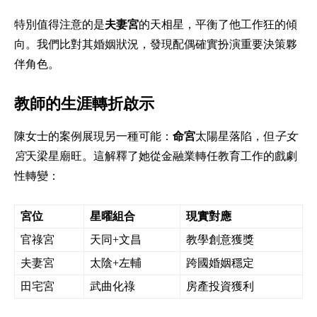
特別值得注意的是
夫妻宮
的天相星，平衡了他工作狂的傾
向。我們比對其婚姻狀況，發現配偶確實扮演重要決策夥
伴角色。
教師的生涯轉折啟示
陳女士的案例展現另一種可能：
命宮
太陽星落陷，但
子女
宮
天梁星廟旺。這解釋了她從金融業轉任教育工作的戲劇
性轉變：
宮位
星曜組合
現實對應
官祿宮
天同+文昌
教學創意獲獎
夫妻宮
太陰+左輔
跨國婚姻穩定
田宅宮
武曲化祿
房產投資獲利