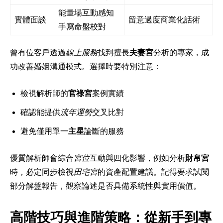
能量場互動感知
實體面談
留意過度商業化話術
手寫命盤校對
曾有位客戶透過
線上服務
找到擅長
夫妻宮
分析的專家，成
功改善婚姻溝通模式。選擇時要特別注意：
檢視解析師的
官祿宮
案例實績
確認能提供
流年運勢
交叉比對
避免僅用單一
主星
論斷的服務
優質解析師會綜合
宮位
互動與四化影響，例如分析
財帛宮
時，必定同步檢視
田宅宮
的資產配置建議。記得要求試閱
部分解盤報告，觀察論述是否具備系統性與實用價值。
高階技巧與進階策略：從新手到專