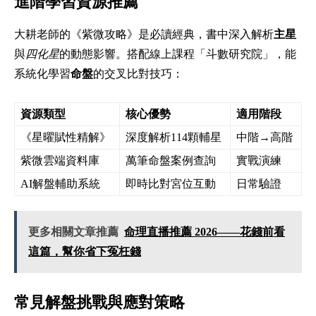
進階學習資源推薦
大耕老師的《紫微攻略》是必讀經典，書中深入解析
主星
與
四化星
的動態影響。搭配線上課程「斗數研究院」，能
系統化學習
命盤
的交叉比對技巧：
資源類型
核心優勢
適用階段
《星曜賦性精解》
深度解析114顆輔星
中階→高階
紫微雲端資料庫
萬筆命盤案例查詢
實戰演練
AI解盤輔助系統
即時比對宮位互動
日常驗證
更多相關文章推薦
命理直播推薦 2026——花錢前看
這篇，幫你省下冤枉錢
常見解盤挑戰與應對策略