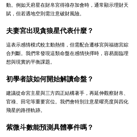
動。例如天府星在財帛宮得祿存加會時，通常顯示理財天
賦，但若遇地空則需注意破財風險。
夫妻宮出現貪狼星代表什麼？
這表示感情模式較主動熱情，但需配合遷移宮與福德宮綜
合判斷。我們常發現這類命盤在感情抉擇時，容易面臨理
想與現實的平衡課題。
初學者該如何開始解讀命盤？
建議從命宮主星與三方四正結構著手，再延伸觀察財帛、
官祿、田宅等重要宮位。我們會特別注意星曜亮度與四化
飛星的路徑軌跡。
紫微斗數能預測具體事件嗎？