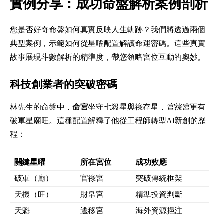
實例分享：成功命盤解析案例剖析
您是否好奇命盤如何真實反映人生軌跡？我們將透過兩個
典型案例，示範如何從星曜配置解讀命運密碼。這些真實
故事展現斗數解析的精準度，帶您領略宮位互動的奧妙。
科技創業者的突破密碼
林先生的命盤中，
命宮
坐守七殺星與祿存星，
官祿宮
更有
破軍星廟旺。這種配置解釋了他從工程師轉型AI新創的歷
程：
關鍵星曜
所在宮位
成功效應
破軍（廟）
官祿宮
突破傳統框架
天機（旺）
財帛宮
精準投資判斷
天魁
遷移宮
海外資源挹注