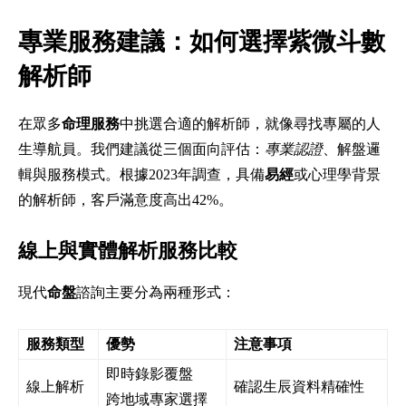
專業服務建議：如何選擇紫微斗數
解析師
在眾多
命理服務
中挑選合適的解析師，就像尋找專屬的人
生導航員。我們建議從三個面向評估：
專業認證
、解盤邏
輯與服務模式。根據2023年調查，具備
易經
或心理學背景
的解析師，客戶滿意度高出42%。
線上與實體解析服務比較
現代
命盤
諮詢主要分為兩種形式：
服務類型
優勢
注意事項
即時錄影覆盤
線上解析
確認生辰資料精確性
跨地域專家選擇