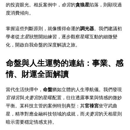
的投資眼光。相反案例中，
命宮
的
貪狼星
陷落，則顯現過
度消費傾向。
掌握這些判斷原則，就像獲得命運的
調光器
。我們建議初
學者從
主星
狀態開始練習，逐步觀察星曜互動的細微變
化，開啟自我命盤的深度解讀之旅。
命盤與人生運勢的連結：事業、感
情、財運全面解讀
當代生活抉擇中，
命盤
猶如立體的人生導航儀。我們發現
官祿宮
與
夫妻宮
的星曜配置，往往透露事業與情感的微妙
平衡。某科技主管的案例特別典型：其
官祿宮
坐守武曲
星，精準對應金融科技領域的成就，而
夫妻宮
的天相星則
暗示需要穩定情感支持。