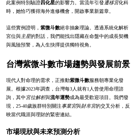
此案例特別驗證
四化星
的影響力。當流年引發
遷移宮
化科
時，她恰巧獲得海外進修機會，開啟事業新篇章。
這些實例證明，
紫微斗數
絕非抽象理論。透過系統化解析
宮位與
主星
的對話，我們能找出隱藏在命盤中的成長契機
與風險預警，為人生抉擇提供獨特視角。
台灣紫微斗數市場趨勢與發展前景
現代人對命理的需求，正推動
紫微斗數
服務朝專業化發
展。根據2023年調查，台灣每3人就有1人曾使用命理諮
詢，其中
宮位解析
與
流年運勢
成為最受歡迎項目。我們發
現，25-40歲族群特別關注
事業宮
與
財帛宮
的交叉分析，反
映當代職涯與理財的緊密連結。
市場現狀與未來預測分析