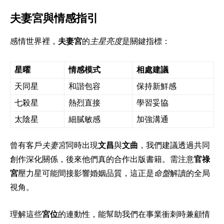
夫妻宮與情感指引
感情世界裡，
夫妻宮
的
主星亮度
是關鍵指標：
星曜
情感模式
相處建議
天同星
和諧包容
保持新鮮感
七殺星
熱烈直接
學習妥協
太陰星
細膩敏感
加強溝通
曾有客戶
夫妻宮
同時出現
文昌
與
文曲
，我們建議透過共同
創作深化關係，後來他們真的合作出版書籍。需注意
官祿
宮
壓力星可能間接影響婚姻品質，這正是
命盤
解讀的全局
視角。
理解這些
宮位
的連動性，能幫助我們在事業衝刺時兼顧情