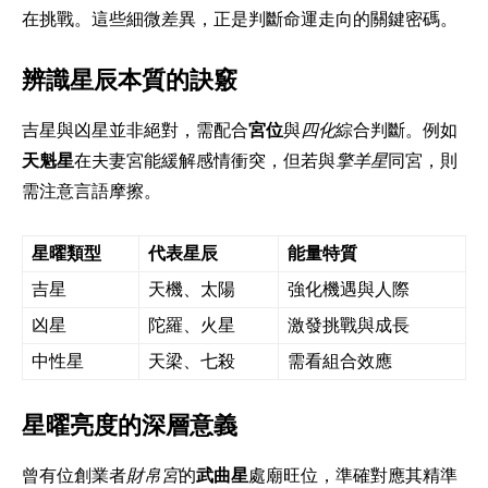
在挑戰。這些細微差異，正是判斷命運走向的關鍵密碼。
辨識星辰本質的訣竅
吉星與凶星並非絕對，需配合
宮位
與
四化
綜合判斷。例如
天魁星
在夫妻宮能緩解感情衝突，但若與
擎羊星
同宮，則
需注意言語摩擦。
星曜類型
代表星辰
能量特質
吉星
天機、太陽
強化機遇與人際
凶星
陀羅、火星
激發挑戰與成長
中性星
天梁、七殺
需看組合效應
星曜亮度的深層意義
曾有位創業者
財帛宮
的
武曲星
處廟旺位，準確對應其精準