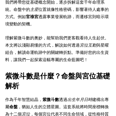
我們將帶您從基礎概念開始，逐步拆解這套千年命理系
統。命盤中的
主星
位置就像性格密碼，影響著待人處事的
方式。例如
官祿宮
透露事業發展軌跡，而遷移宮則暗示環
境變動的契機。
理解紫微斗數的奧妙，能幫助我們更客觀看待人生起伏。
本文將以淺顯易懂的方式，解說如何透過
宮位互動
與星曜
組合，解讀命運軌跡中的關鍵轉折點。準備好您的出生資
料，讓我們一起探索這幅專屬的生命藍圖吧！
紫微斗數是什麼？命盤與宮位基礎
解析
作為千年智慧結晶，
紫微斗數
透過
出生年月日時
建構出專
屬
命盤
，猶如人生的立體星圖。這套系統將時間座標轉換
為十二個
宮位
，每個宮位代表不同生命領域，從性格特質