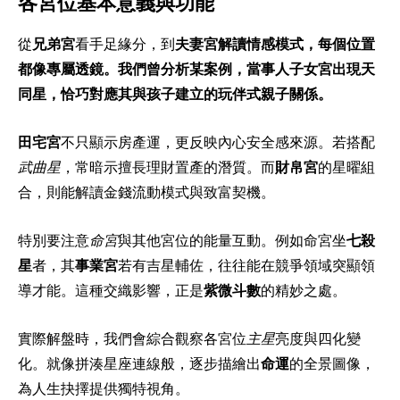
各宮位基本意義與功能
從
兄弟宮
看手足緣分，到
夫妻宮解讀情感模式，每個位置
都像專屬透鏡。我們曾分析某案例，當事人
子女宮
出現天
同星，恰巧對應其與孩子建立的玩伴式親子關係。
田宅宮
不只顯示房產運，更反映內心安全感來源。若搭配
武曲星
，常暗示擅長理財置產的潛質。而
財帛宮
的星曜組
合，則能解讀金錢流動模式與致富契機。
特別要注意
命宮
與其他宮位的能量互動。例如命宮坐
七殺
星
者，其
事業宮
若有吉星輔佐，往往能在競爭領域突顯領
導才能。這種交織影響，正是
紫微斗數
的精妙之處。
實際解盤時，我們會綜合觀察各宮位
主星
亮度與四化變
化。就像拼湊星座連線般，逐步描繪出
命運
的全景圖像，
為人生抉擇提供獨特視角。