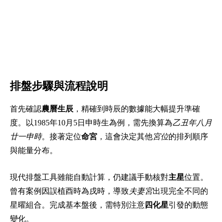
排盤步驟與流程說明
首先確認
農曆生辰
，精確到時辰的數據能大幅提升準確
度。以1985年10月5日申時生為例，需先換算為
乙丑年八月
廿一申時
。接著定位
命宮
，這會決定其他
宮位
的排列順序
與能量分布。
現代排盤工具雖能自動計算，仍建議手動核對
主星
位置。
曾有案例因誤植酉時為戌時，導致
夫妻宮
出現完全不同的
星曜組合。完成基本盤後，需特別注意
四化星
引發的動態
變化。