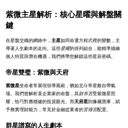
紫微主星解析：核心星曜與解盤關
鍵
在星盤交織的網絡中，
主星
如同命運方程式裡的變數，主
導著人生劇本的走向。這些
星曜
的排列組合，能精準描繪
個人特質與潛在機遇，我們將帶您解鎖這些星辰密碼。
帝星雙璧：紫微與天府
紫微星
坐命者常展現領導風範，猶如北斗帝星般自帶氣
場。我們曾解析某企業家的命盤，其
財帛宮
受紫微星照
耀，恰巧對應穩健的投資眼光。而
天府星
則像藏寶庫，賦
予務實理財能力，常見於金融從業者的
官祿宮
配置。
群星譜寫的人生劇本