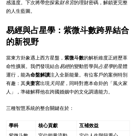
感溫度。下次將帶您探索
財帛宮
的理財密碼，解鎖更完整
的人生藍圖。
易經與占星學：紫微斗數跨界結合
的新視野
當東方卦象遇上西方星盤，
紫微斗數
的解析維度正經歷革
命性擴展。我們發現結合
易經
的變動哲學與
占星學
的星體
運行，能為
命盤解讀
注入全新能量。有位客戶的案例特別
有趣：其
夫妻宮
出現
天同星
，同時對應本命卦的「風火家
人」，準確解釋他在跨國婚姻中的文化調適能力。
三種智慧系統的整合關鍵在於：
學科
核心貢獻
互補效益
紫微斗數
宮位能量流動
定位人生階段重心