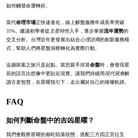
如何觸發命運轉折。
當代
命理市場
正快速進化，線上解盤服務年成長率突破
35%。建議初學者從
主星特性
入手，逐步掌握
流年運勢
的
交叉分析。台灣近年更發展出結合
心理諮商
的創新服務模
式，幫助人們將星盤洞察轉化為實際行動。
這趟探索之旅只是起點。當您親手排算
命盤
時，會發現星
辰的語言比想像中更貼近現實。讓我們持續用
現代視角
解
讀古老智慧，在星曜指引下，走出屬於自己的璀璨軌跡。
FAQ
如何判斷命盤中的吉凶星曜？
我們會觀察星曜的廟旺陷落狀態，搭配三方四正宮位互