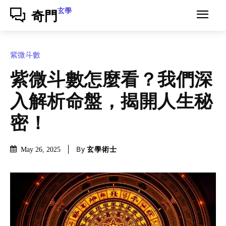
玄學
奇門
紫微斗數
紫微斗數怎麼看？我們深
入解析命盤，揭開人生秘
密！
By
玄學術士
May 26, 2025