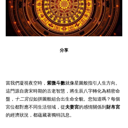
分享
當我們凝視夜空時，
紫微斗數
就像星圖般指引人生方向。
這門源自唐宋時期的古老智慧，將生辰八字轉化為精密命
盤，
十二宮位
如拼圖般組合出生命全貌。您知道嗎？每個
宮位都對應不同生活領域，從
夫妻宮
的感情關係到
財帛宮
的經濟狀況，都蘊藏著獨特訊息。