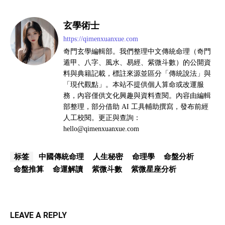
玄學術士
https://qimenxuanxue.com
奇門玄學編輯部。我們整理中文傳統命理（奇門
遁甲、八字、風水、易經、紫微斗數）的公開資
料與典籍記載，標註來源並區分「傳統說法」與
「現代觀點」。本站不提供個人算命或改運服
務，內容僅供文化興趣與資料查閱。內容由編輯
部整理，部分借助 AI 工具輔助撰寫，發布前經
人工校閱。更正與查詢：
hello@qimenxuanxue.com
中國傳統命理
人生秘密
命理學
命盤分析
标签
命盤推算
命運解讀
紫微斗數
紫微星座分析
LEAVE A REPLY