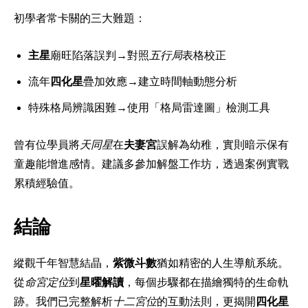
初學者常卡關的三大難題：
主星
廟旺陷落誤判→對照
五行局
表格校正
流年
四化星
疊加效應→建立時間軸動態分析
特殊格局辨識困難→使用「格局雷達圖」檢測工具
曾有位學員將
天同星
在
夫妻宮
誤解為幼稚，實則暗示保有
童趣能增進感情。建議多參加解盤工作坊，透過案例實戰
累積經驗值。
結論
縱觀千年智慧結晶，
紫微斗數
猶如精密的人生導航系統。
從
命宮定位
到
星曜解讀
，每個步驟都在描繪獨特的生命軌
跡。我們已完整解析
十二宮位
的互動法則，更揭開
四化星