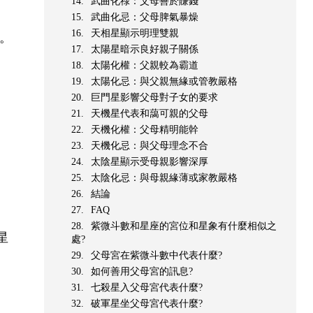
武曲化祿：父母善於賺錢
武曲化忌：父母脾氣暴燥
天相星顯示明理雙親
。
太陽星暗示良好親子關係
太陽化權：父親較為霸道
太陽化忌：與父親無緣或管教嚴格
巨門星影響父母對子女的要求
天機星代表和藹可親的父母
天機化權：父母精明能幹
天機化忌：與父母理念不合
太陰星顯示受母親影響深厚
太陰化忌：與母親緣薄或家教嚴格
結論
FAQ
紫微斗數和星座的宮位和星象有什麼相似之
星
處?
父母宮在紫微斗數中代表什麼?
如何善用父母宮的訊息?
七殺星入父母宮代表什麼?
破軍星坐父母宮代表什麼?