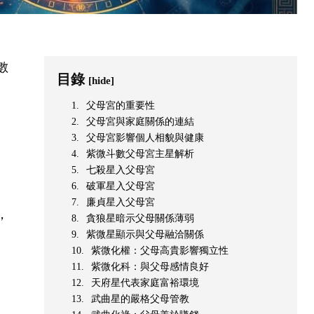
數
目錄
[hide]
父母宮的重要性
父母宮與家庭關係的連結
父母宮影響個人相貌與健康
紫微斗數父母宮主星解析
七殺星入父母宮
破軍星入父母宮
廉貞星入父母宮
，
貪狼星暗示父母關係薄弱
紫微星顯示與父母融洽關係
紫微化權：父母高貴影響獨立性
紫微化科：與父母感情良好
天府星代表家庭富裕環境
武曲星的嚴格父母管教