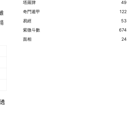
塔羅牌
49
奇門遁甲
122
離
易經
53
精
紫微斗數
674
面相
24
透