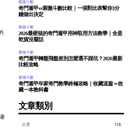
紫微斗數
奇門遁甲vs紫微斗數比較｜一張對比表幫你3分
鐘做出決定
紫微斗數
的
2026最硬核的奇門遁甲用神取用方法教學｜全是
乾貨沒廢話
紫微斗數
奇門遁甲轉盤飛盤差別怎麼選不踩坑？2026最新
比較攻略
。
紫微斗數
奇門遁甲年家奇門教學終極攻略｜收藏這篇＝收
藏一本教科書
文章類別
著
八字
118