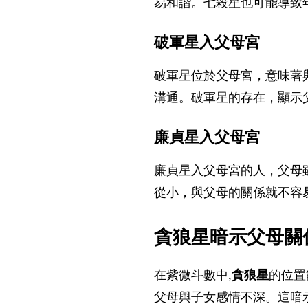
易和諧。七殺星也可能導致
破軍星入父母宮
破軍星位於父母宮，意味著
溝通。破軍星的存在，顯示
廉貞星入父母宮
廉貞星入父母宮的人，父母
從小，與父母的關係就不容
貪狼星暗示父母關
在紫微斗數中,
貪狼星
的位置
父母與子女感情不深。這暗