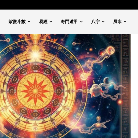
紫微斗數
易經
奇門遁甲
八字
風水