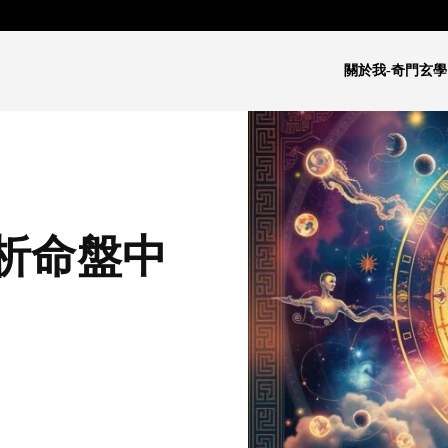
關於我-奇門玄學
析命盤中