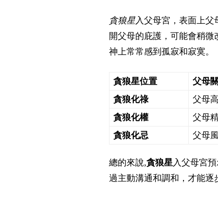
貪狼星
入父母宮，表面上父
開父母的庇護，可能會稍微
神上常常感到孤寂和寂寞。
貪狼星位置
父母
貪狼化祿
父母
貪狼化權
父母
貪狼化忌
父母
總的來說,
貪狼星
入父母宮預
過主動溝通和調和，才能逐