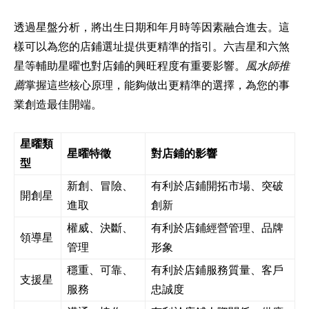
透過星盤分析，將出生日期和年月時等因素融合進去。這
樣可以為您的店鋪選址提供更精準的指引。六吉星和六煞
星等輔助星曜也對店鋪的興旺程度有重要影響。
風水師推
薦
掌握這些核心原理，能夠做出更精準的選擇，為您的事
業創造最佳開端。
星曜類
星曜特徵
對店鋪的影響
型
新創、冒險、
有利於店鋪開拓市場、突破
開創星
進取
創新
權威、決斷、
有利於店鋪經營管理、品牌
領導星
管理
形象
穩重、可靠、
有利於店鋪服務質量、客戶
支援星
服務
忠誠度