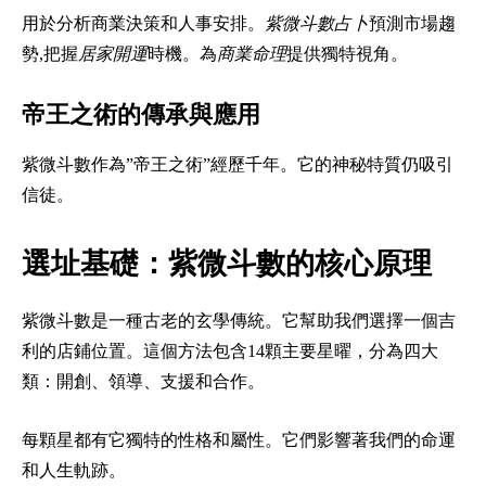
用於分析商業決策和人事安排。
紫微斗數占卜
預測市場趨
勢,把握
居家開運
時機。為
商業命理
提供獨特視角。
帝王之術的傳承與應用
紫微斗數作為”帝王之術”經歷千年。它的神秘特質仍吸引
信徒。
選址基礎：紫微斗數的核心原理
紫微斗數是一種古老的玄學傳統。它幫助我們選擇一個吉
利的店鋪位置。這個方法包含14顆主要星曜，分為四大
類：開創、領導、支援和合作。
每顆星都有它獨特的性格和屬性。它們影響著我們的命運
和人生軌跡。