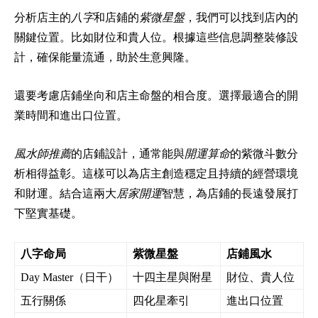
分析店主的
八字
和店鋪的
紫微星盤
，我們可以找到店內的
關鍵位置。比如財位和貴人位。根據這些信息調整裝修設
計，確保能量流通，助於生意興隆。
還要考慮店鋪坐向和店主命盤的相合度。選擇最適合的開
業時間和進出口位置。
風水師推薦
的店鋪設計，通常能與
開運算命
的紫微斗數分
析相得益彰。這樣可以為店主創造穩定且持續的經營環境
和財運。結合這兩大
居家開運
智慧，為店鋪的長遠發展打
下堅實基礎。
八字命局
紫微星盤
店鋪風水
Day Master（日干）
十四主星與附星
財位、貴人位
五行關係
四化星牽引
進出口位置