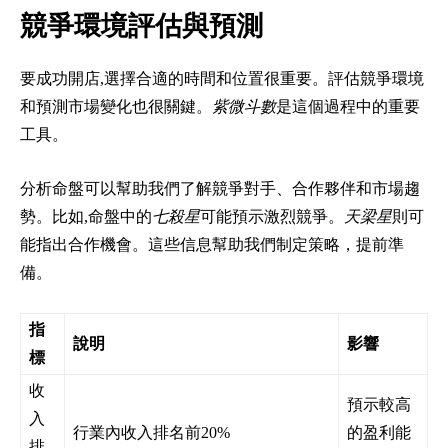
競爭環境評估與預測
要成功開店,選擇合適的時間和位置很重要。評估競爭環境
和預測市場變化也很關鍵。
紫微斗數
是這個過程中的重要
工具。
分析命盤可以幫助我們了解競爭對手、合作夥伴和市場趨
勢。比如,命盤中的
七殺星
可能預示激烈競爭。
天梁星
則可
能指出合作機會。這些信息幫助我們制定策略，提前準
備。
指
說明
影響
標
收
預示較高
入
行業內收入排名前20%
的盈利能
排