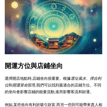
開運方位與店鋪坐向
選擇開店地點時,店鋪坐向很重要。根據
選址風水
、
擇吉利
位
和
開運算命
原理,我們可以找到最適合的店鋪方位。不同
的坐向會影響店鋪的能量流動,進而影響客流和財運。
例如,某些坐向有利於吸引財富,而另一些則可能帶來貴人相