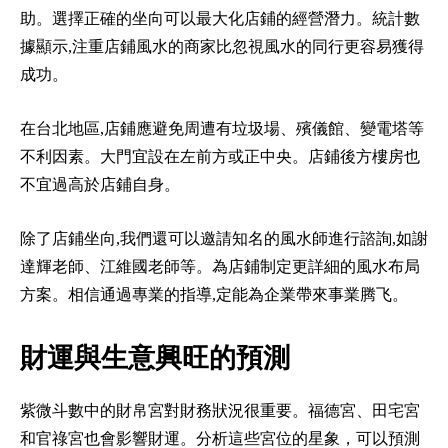
助。選擇正確的坐向可以最大化店鋪的經營潛力。統計數
據顯示,注重店鋪風水的商家比忽視風水的同行更容易獲得
成功。
在台北地區,店鋪應避免周遭有垃圾場、殯儀館、變電塔等
不利因素。大門宜設在左前方或正中央。店鋪後方樓房也
不宜過高於店鋪自身。
除了店鋪坐向,我們還可以邀請知名的風水師進行諮詢,如謝
達輝老師、江維國老師等。為店鋪制定更詳細的風水布局
方案。相信通過專業的指導,定能為企業帶來事業腾飞。
財運與生意興旺的預測
紫微斗數中的財帛宮對財務狀況很重要。福德宮、田宅宮
和官祿宮也會影響財運。分析這些宮位的星象，可以預測