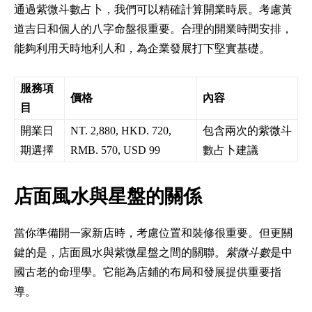
通過紫微斗數占卜，我們可以精確計算開業時辰。考慮黃
道吉日和個人的八字命盤很重要。合理的開業時間安排，
能夠利用天時地利人和，為企業發展打下堅實基礎。
服務項
價格
內容
目
開業日
NT. 2,880, HKD. 720,
包含兩次的紫微斗
期選擇
RMB. 570, USD 99
數占卜建議
店面風水與星盤的關係
當你準備開一家新店時，考慮位置和裝修很重要。但更關
鍵的是，店面風水與紫微星盤之間的關聯。
紫微斗數
是中
國古老的命理學。它能為店鋪的布局和發展提供重要指
導。