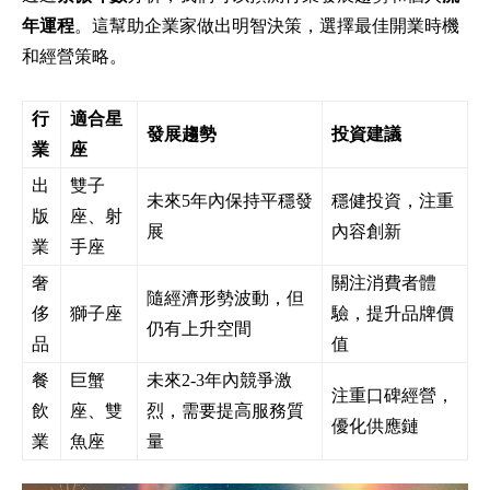
年運程
。這幫助企業家做出明智決策，選擇最佳開業時機
和經營策略。
行
適合星
發展趨勢
投資建議
業
座
出
雙子
未來5年內保持平穩發
穩健投資，注重
版
座、射
展
內容創新
業
手座
奢
關注消費者體
隨經濟形勢波動，但
侈
獅子座
驗，提升品牌價
仍有上升空間
品
值
餐
巨蟹
未來2-3年內競爭激
注重口碑經營，
飲
座、雙
烈，需要提高服務質
優化供應鏈
業
魚座
量