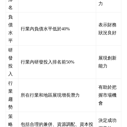
力
名
負
債
表示財務
行業內負債水平低於40%
水
狀況良好
平
研
發
展現創新
行業內研發投入排名前50%
投
能力
入
行
有助於把
業
所在行業和地區展現增長潛力
握市場機
趨
會
勢
策
決定成功
略
包括合理的兼併、資源調配、資本投