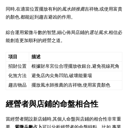
同時,在適當位置擺放有利的
風水師推薦
吉祥物,或使用富貴
的顏色,都能起到趨吉避凶的作用。
綜合運用紫微斗數的智慧,細心佈局店鋪的
選址風水
,相信必
能創造更加順利的經營之道。
項目
描述
招財位置
根據財帛宮位合理擺放收銀台,避免視線死角
化煞方法
避免店內尖角凹陷,破壞能量場
趨吉物品
擺放風水師推薦的吉祥物,使用富貴顏色
經營者與店鋪的命盤相合性
當經營者開設新店鋪時,其個人命盤與店鋪的相合性非常重
要。
紫微斗數占卜
可以分析經營者的命盤特點。比如,事業