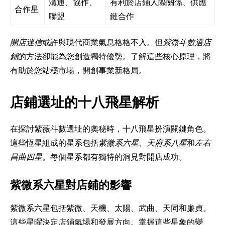
溝通、協作、
有利於店鋪人際關係、供應
合作星
聯盟
鏈合作
開店迷信
或許與現代商業氣息格格不入。但
紫微斗數選店
鋪
的方法卻能為您創造獨特優勢。了解這些核心原理，將
有助於您站穩市場，開創事業新格局。
店鋪選址的十八飛星解析
在探討
紫薇斗數
選址的奧秘時，十八飛星扮演關鍵角色。
這些恆星組成的星系包括
紫微系六星
、
天府系八星
和
左右
昌曲四星
。每個星系都有獨特的洞見對開店成功。
紫微系六星對店鋪的影響
紫微系六星
包括紫微、天機、太陽、武曲、天同和廉貞。
這些星曜決定店鋪氣場和發展方向。掌握這些星象的變