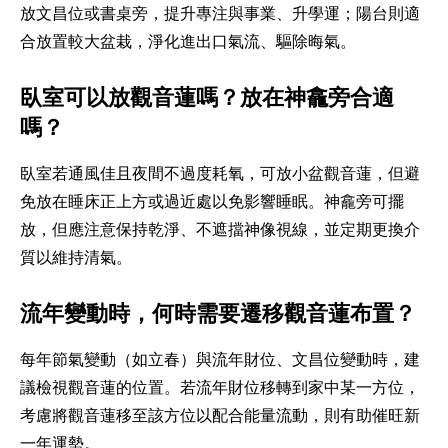
放文昌位或書桌旁，提升專注與事業、升學運；陽台則適
合放置較大盆栽，淨化進出口氣流、驅除晦氣。
臥室可以放觀音蓮嗎？放在神龕旁合適
嗎？
臥室若通風佳且夜間不過度耗氧，可放小盆觀音蓮，但避
免放在睡床正上方或過近處以免影響睡眠。神龕旁可擺
放，但應注意保持乾淨、不遮擋神像視線，並定期更換介
質以維持清氣。
流年變動時，何時需要遷移觀音蓮布置？
每年節氣變動（如立春）與流年財位、文昌位變動時，建
議檢視觀音蓮的位置。若流年財位移轉到家中某一方位，
考慮將觀音蓮移至該方位以配合能量流動，則有助催旺新
一年運勢。