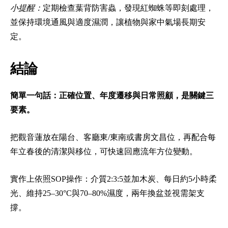
小提醒：
定期檢查葉背防害蟲，發現紅蜘蛛等即刻處理，
並保持環境通風與適度濕潤，讓植物與家中氣場長期安
定。
結論
簡單一句話：正確位置、年度遷移與日常照顧，是關鍵三
要素。
把觀音蓮放在陽台、客廳東/東南或書房文昌位，再配合每
年立春後的清潔與移位，可快速回應流年方位變動。
實作上依照SOP操作：介質2:3:5並加木炭、每日約5小時柔
光、維持25–30°C與70–80%濕度，兩年換盆並視需架支
撐。