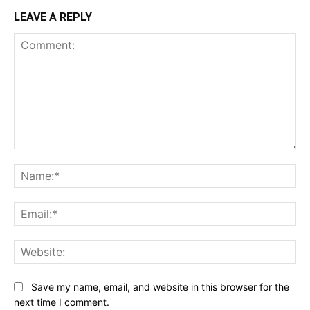
LEAVE A REPLY
Comment:
Na
Ema
Web
Save my name, email, and website in this browser for the
next time I comment.