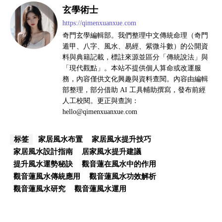
玄學術士
https://qimenxuanxue.com
奇門玄學編輯部。我們整理中文傳統命理（奇門
遁甲、八字、風水、易經、紫微斗數）的公開資
料與典籍記載，標註來源並區分「傳統說法」與
「現代觀點」。本站不提供個人算命或改運服
務，內容僅供文化興趣與資料查閱。內容由編輯
部整理，部分借助 AI 工具輔助撰寫，發布前經
人工校閱。更正與查詢：
hello@qimenxuanxue.com
家居風水布置
家居風水提升技巧
标签
家居風水設計指南
居家風水提升建議
提升風水運勢秘訣
觀音蓮在風水中的作用
觀音蓮風水傳統應用
觀音蓮風水功效解析
觀音蓮風水研究
觀音蓮風水運用