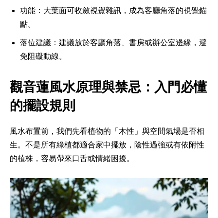
功能：大葉面可收斂視覺雜訊，成為客廳角落的視覺錨
點。
落位建議：建議放於客廳角落、書房或辦公室邊緣，避
免阻礙動線。
觀音蓮風水原理與禁忌：入門必懂
的擺設規則
風水布置前，我們先看植物的「木性」與空間氣場是否相
生。不是所有綠植都適合家中擺放，陰性過強或有依附性
的植株，容易帶來口舌或情緒困擾。