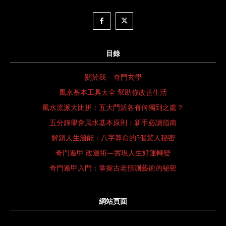
目錄
關於我 – 奇門玄學
風水基本工具大全 幫助你改善生活
風水流派大比拼：五大門派各有何獨到之處？
五分鐘學會風水基本原則：新手必讀指南
解鎖人生潛能：八字算命的5個驚人秘密
奇門遁甲 改運術—實現人生好運轉變
奇門遁甲入門：掌握古老預測藝術的秘密
網站頁面