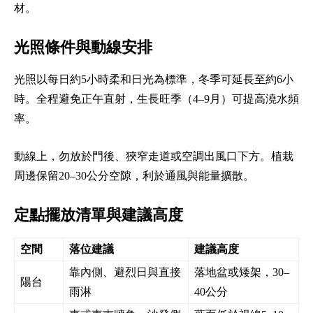
材。
光照條件與動線安排
光照以每日約5小時柔和日光為標準，冬季可延長至約6小
時。全程避免正午直射，生長旺季（4–9月）可提高澆水頻
率。
動線上，勿放於門後、狹窄走道或空調出風口下方。植栽
周邊保留20–30公分空隙，利於通風與能量擴散。
定點擺放清單與建議高度
空間
落位建議
建議高度
靠內側、避烈日與直接
落地盆或矮架，30–
陽台
雨淋
40公分