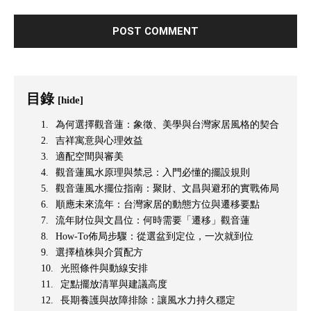
目錄
[hide]
為何選擇觀音蓮：象徵、美學與台灣家居風格的契合
吉祥寓意與心理效益
適配空間與審美
觀音蓮風水原理與禁忌：入門必懂的擺設規則
觀音蓮風水擺位指南：聚財、文昌與避邪的實戰佈局
順應未來流年：台灣家居的動態方位與遷移要點
流年財位與文昌位：何時需要「遷移」觀音蓮
How-To佈局步驟：從選盆到定位，一次就到位
選擇植株與介質配方
光照條件與動線安排
定點擺放清單與建議高度
長期養護與故障排除：讓風水力持久穩定