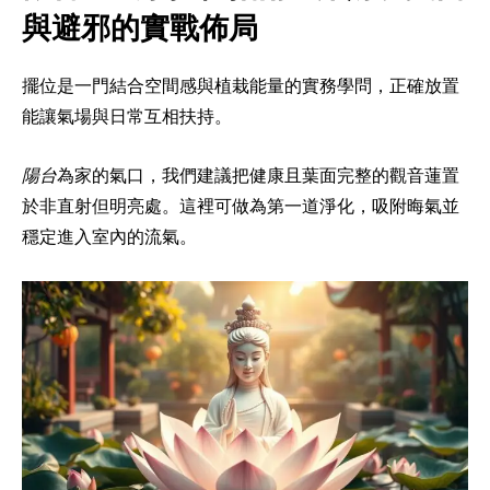
與避邪的實戰佈局
擺位是一門結合空間感與植栽能量的實務學問，正確放置
能讓氣場與日常互相扶持。
陽台
為家的氣口，我們建議把健康且葉面完整的觀音蓮置
於非直射但明亮處。這裡可做為第一道淨化，吸附晦氣並
穩定進入室內的流氣。