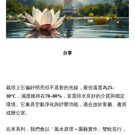
分享
栽培上它偏好明亮但不直射的光線，最佳溫度為
25–
30°C
，濕度維持在
70–80%
，並需排水良好的介質與穩定
環境。它兼具空氣淨化與紓壓功能，適合放於客廳、書房
或辦公室。
在本系列，我們會以「風水原理＋園藝實作」雙軌並行，