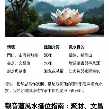
情境
建議介質
風水目的
門口、走廊背無靠
泥種
擋煞、補靠山
書房、文昌位
水種
增益讀書與事業運
廚房與臥室
避免或減量
防火氣與夜間耗氧
總結：
把禁忌當作護欄，搭配觀音蓮的穩重形態與適合介
質，我們才能讓綠植在家中長期發揮正向作用。
觀音蓮風水擺位指南：聚財、文昌