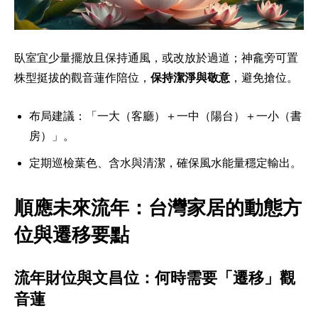
臥室宜少量擺放且保持通風，或改放於過道；神龕旁可置
株型挺拔的觀音蓮作陪位，
保持潔淨與敬意
，避免搶位。
布局建議：「一大（客廳）＋一中（陽台）＋一小（書
房）」。
定期巡檢葉色、含水與清潔，確保風水能量穩定輸出。
順應未來流年：台灣家居的動態方
位與遷移要點
流年財位與文昌位：何時需要「遷移」觀
音蓮