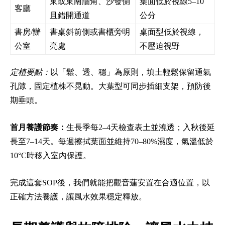
東或東南牆角、沙發側
葉面低於視線5–10
客廳
且錯開通道
公分
書房/辦
書桌斜前側或書櫃旁明
桌面型低於視線，
公室
亮處
不壓迫視野
定植要點：
以「鬆、透、穩」為原則，填土輕鬆保留通氣
孔隙，固定植株不晃動。大葉型可同步插細支架，預防後
期垂頭。
首月養護節奏：
生長季每2–4天檢查表土並澆透；入秋後延
長至7–14天。每週擦拭葉面並維持70–80%濕度，氣溫低於
10°C時移入室內保護。
完成這套SOP後，我們就能把觀音蓮安置在合適位置，以
正確方法養護，讓風水效果穩定釋放。