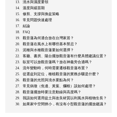
澆水與濕度要領
溫度與緩苗期
修剪、支撐與換盆策略
常見問題快速處理
結論
FAQ
觀音蓮為何適合放在台灣家居？
觀音蓮在風水上有哪些基本禁忌？
泥種與水種觀音蓮要如何選擇？
客廳、書房、陽台擺放觀音蓮有什麼具體建議位置？
臥室可以放觀音蓮嗎？放在神龕旁合適嗎？
流年變動時，何時需要遷移觀音蓮布置？
從選盆到定位，種植觀音蓮的實務步驟是什麼？
觀音蓮的光照與澆水要點為何？
常見病徵（焦邊、黃葉、爛根）該如何處理？
觀音蓮擺放時要注意動線與高度嗎？
我該如何選用盆土與改良材質以利風水與植物生長？
如果家中空間狹小，有沒有小型觀音蓮的擺放建議？