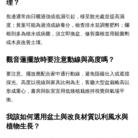
理？
焦邊通常由日曬過強或低濕引起，移至散光處並提高濕
度；黃葉可能為過澆或缺養分，檢查排水並調整肥料；爛
根則多為積水或病菌，須立即換盆、修剪腐根並用殺菌劑
或木炭改善土壤。
觀音蓮擺放時要注意動線與高度嗎？
要注意。擺放應配合家中通行動線，避免阻礙出入或遮擋
採光。高度以視線與家具比例為主，客廳大型盆栽略高以
形成重心，書房與臥室宜用低矮植栽維持視覺與氣場平
衡。
我該如何選用盆土與改良材質以利風水與
植物生長？