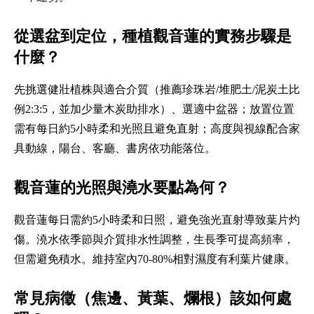
從選盆到定位，種植觀音蓮的實務步驟是
什麼？
先挑選健壯植株與適合介質（推薦珍珠岩/堆肥土/泥炭土比
例2:3:5，並加少量木炭助排水）、選適中盆器；放置位置
需有每日約5小時柔和光照且避免直射；高度與視線配合家
具動線，陽台、客廳、書房依功能落位。
觀音蓮的光照與澆水要點為何？
觀音蓮每日需約5小時柔和日照，避免強光直射導致葉片灼
傷。澆水依季節與介質排水性調整，生長季可提高頻率，
但需避免積水。維持室內70-80%相對濕度有利葉片健康。
常見病徵（焦邊、黃葉、爛根）該如何處