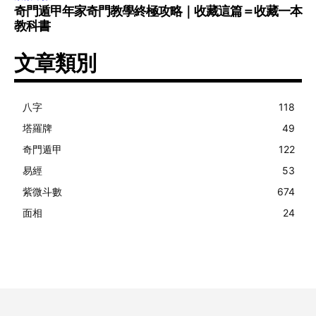
奇門遁甲年家奇門教學終極攻略｜收藏這篇＝收藏一本
教科書
文章類別
八字
118
塔羅牌
49
奇門遁甲
122
易經
53
紫微斗數
674
面相
24