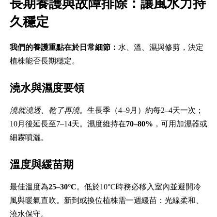
長期養護與故障排除：讓風水力持
久穩定
我們的養護重點在於日常細節：
水、溫、濕與修剪，決定
植株能否長期穩定。
澆水與濕度要領
澆就澆透、乾了再澆。
生長季（4–9月）約每2–4天一次；
10月後延長至7–14天。濕度維持在
70–80%
，可用加濕器或
細霧噴灑。
溫度與緩苗期
最佳溫度為
25–30°C
。低於10°C時務必移入室內並避開冷
風與暖氣直吹。新到或換位植株需一週緩苗：光線柔和、
澆水保守。