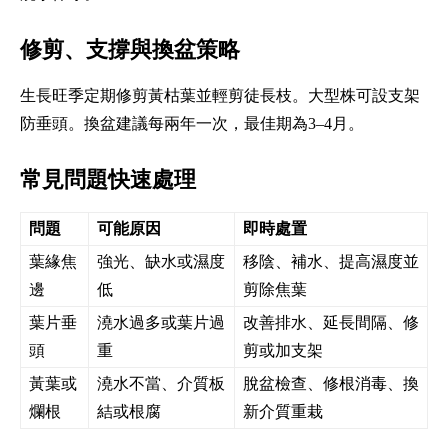
修剪、支撐與換盆策略
生長旺季定期修剪黃枯葉並輕剪徒長枝。大型株可設支架
防垂頭。換盆建議每兩年一次，最佳期為3–4月。
常見問題快速處理
問題
可能原因
即時處置
葉緣焦
強光、缺水或濕度
移陰、補水、提高濕度並
邊
低
剪除焦葉
葉片垂
澆水過多或葉片過
改善排水、延長間隔、修
頭
重
剪或加支架
黃葉或
澆水不當、介質板
脫盆檢查、修根消毒、換
爛根
結或根腐
新介質重栽