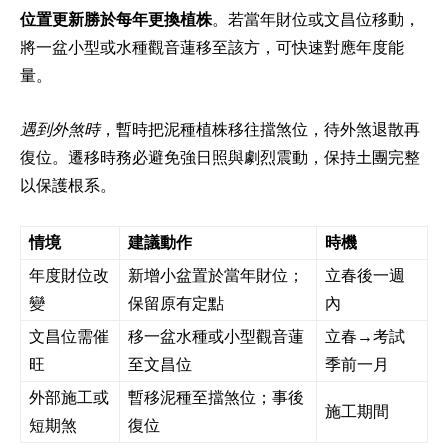
位置更新勝於每年更換植株
。若當年財位或文昌位移動，
將一盆小型或水種觀音蓮移至該方，可快速對應年度能
量。
遇到外煞時
，暫時把泥種植株移往擋煞位，待外煞退散再
復位。遷移時務必避免強日照與劇烈震動，保持土團完整
以保護根系。
情境
建議動作
時機
年度財位改
新增小盆置於當年財位；
立春後一週
變
保留原有定點
內
文昌位需催
移一盆水種或小型觀音蓮
立春→考試
旺
至文昌位
季前一月
外部施工或
暫移泥種至擋煞位；事後
施工期間
短期煞
復位