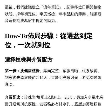
最後，我們建議建立「流年筆記」，記錄移位日期與植物
狀態。採年初定位、季度巡檢、年末盤點的節奏，能讓觀
音蓮長期成為家中穩定的助力。
How-To佈局步驟：從選盆到定
位，一次就到位
選擇植株與介質配方
第一步：挑健康植株
。葉面完整、葉脈清晰、根系緊實。
到家後先原盆緩苗7–14天，置於明亮散射光，避免冷暖氣
直吹。
介質配比：
珍珠岩/堆肥土/泥炭土＝2:3:5，另加入少量木炭
提升通氣與抗腐性。盆器務必有排水孔，底層加薄層顆粒