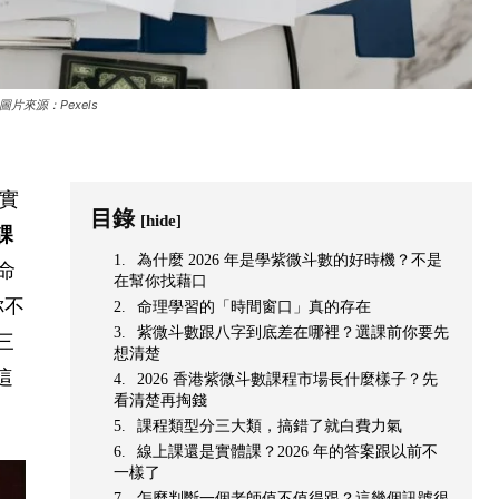
片來源：Pexels
老實
目錄
[hide]
課
為什麼 2026 年是學紫微斗數的好時機？不是
命
在幫你找藉口
你不
命理學習的「時間窗口」真的存在
紫微斗數跟八字到底差在哪裡？選課前你要先
三
想清楚
這
2026 香港紫微斗數課程市場長什麼樣子？先
看清楚再掏錢
課程類型分三大類，搞錯了就白費力氣
線上課還是實體課？2026 年的答案跟以前不
一樣了
怎麼判斷一個老師值不值得跟？這幾個訊號很