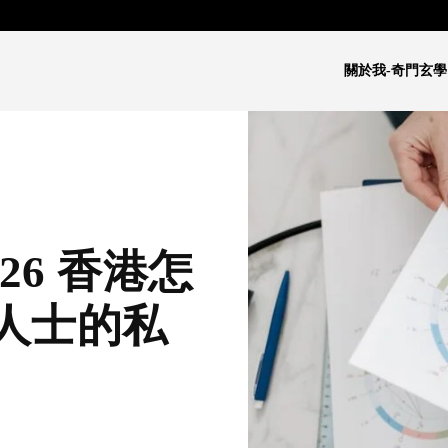
關於我-奇門玄學
26 香港怎
人士的私