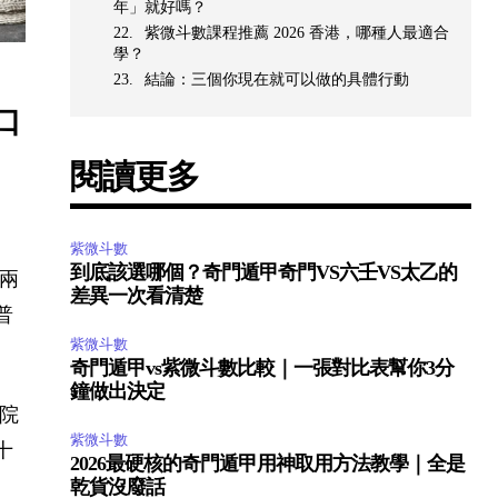
年」就好嗎？
紫微斗數課程推薦 2026 香港，哪種人最適合
學？
結論：三個你現在就可以做的具體行動
口
閱讀更多
紫微斗數
到底該選哪個？奇門遁甲奇門VS六壬VS太乙的
有兩
差異一次看清楚
普
紫微斗數
奇門遁甲vs紫微斗數比較｜一張對比表幫你3分
鐘做出決定
書院
紫微斗數
十
2026最硬核的奇門遁甲用神取用方法教學｜全是
乾貨沒廢話