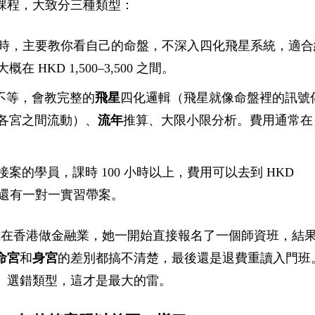
課程，大致分三種類型：
0 小時，主要教你看自己的命盤，不深入四化飛星系統，適
HKD 1,500–3,500 之間。
小時不等，會教完整的
飛星
四化邏輯（飛星就像命盤裡的訊號
各宮之間流動）、
流年
推算、大限小限分析。費用通常在
案的學員，課時 100 小時以上，費用可以去到 HKD
部分老師還有一對一實習帶案。
n，36 歲在香港做金融業，她一開始直接報名了一個師資班，結
命宮
和
身宮
的差別都搞不清楚，最後還是退費重讀入門班
。選錯類型，這才是最大的雷。