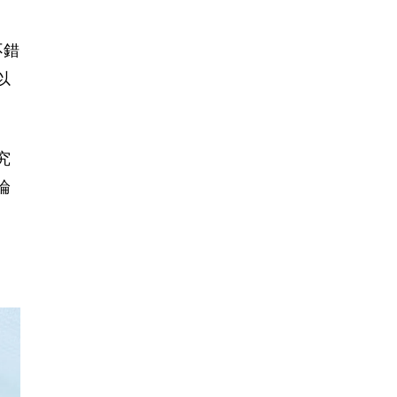
不錯
以
究
論