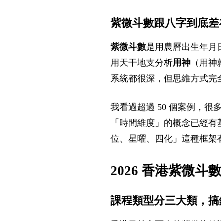
紫微斗數跟八字到底差
紫微斗數
是用農曆出生年月
用天干地支分析
用神
（用神
系統都很深，但思維方式完
我看過超過 50 個案例，
「時間維度」的概念已經有
位、星曜、四化」這種框架
2026 香港紫微
課程類型分三大類，搞