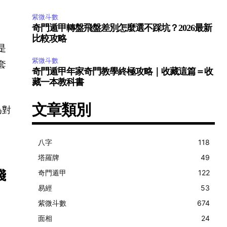
紫微斗數
奇門遁甲轉盤飛盤差別怎麼選不踩坑？2026最新
比較攻略
是
紫微斗數
套
奇門遁甲年家奇門教學終極攻略｜收藏這篇＝收
藏一本教科書
文章類別
為對
八字
118
塔羅牌
49
錢
奇門遁甲
122
易經
53
紫微斗數
674
面相
24