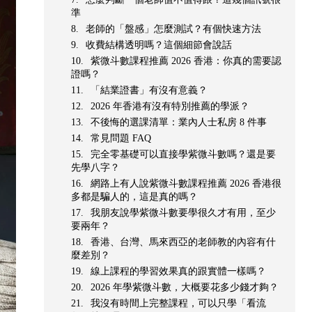
準
老師的「盤感」怎麼測試？有個快速方法
收費結構透明嗎？這個細節會說話
紫微斗數課程推薦 2026 香港：你真的需要認
證嗎？
「結業證書」有沒有意義？
2026 年香港有沒有特別推薦的學派？
不後悔的選課清單：業內人士私房 8 件事
常見問題 FAQ
完全零基礎可以直接學紫微斗數嗎？還是要
先學八字？
網路上有人說紫微斗數課程推薦 2026 香港很
多都是騙人的，這是真的嗎？
我朋友說學紫微斗數要學很久才有用，至少
要兩年？
香港、台灣、馬來西亞的老師教的內容有什
麼差別？
線上課程的學習效果真的跟實體一樣嗎？
2026 年學紫微斗數，大概要花多少錢才夠？
我沒有時間上完整課程，可以只學「看流