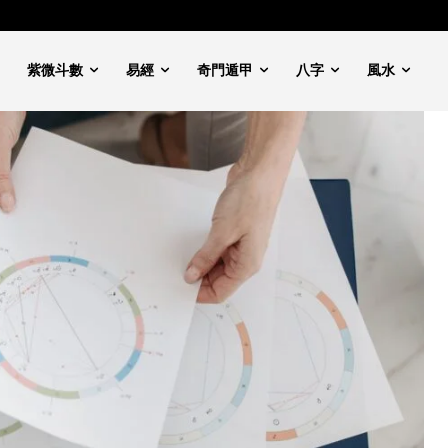
紫微斗數
易經
奇門遁甲
八字
風水